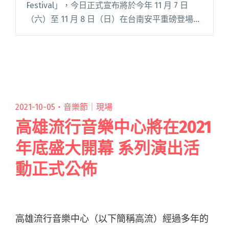
Festival」，今日正式宣布將於今年 11 月 7 日
（六）至 11 月 8 日（日）在台南安平重磅登場！
適逢台南運河迎來 100 周年，本屆浪人祭特別以
「百年好運・億載千秋」為核心策展閱讀全文
"2026浪人祭公布舉辦日期！11月7、8日台南安平
登場"
2021-10-05・
音樂節｜現場
高雄流行音樂中心將在2021
年底盛大開幕 系列演出活
動正式公佈
高雄流行音樂中心（以下簡稱高流）經過多年的