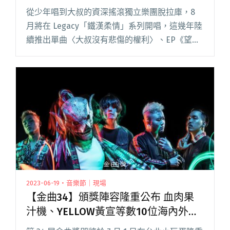
從少年唱到大叔的資深搖滾獨立樂團脫拉庫，8
月將在 Legacy「鐵漢柔情」系列開唱，這幾年陸
續推出單曲〈大叔沒有悲傷的權利〉、EP《望你
早歸》譜成「大叔辦公室三部曲」，即將用這場
演唱會打造最終章。 這次大叔們要組成「求愛特
攻隊」，用熱血音閱讀全文 "純情大叔組求愛特
攻隊 脫拉庫「Legacy鐵漢柔情」8月開唱"
2023-06-19・音樂節｜現場
【金曲34】頒獎陣容隆重公布 血肉果
汁機、YELLOW黃宣等數10位海內外音
樂人齊聚