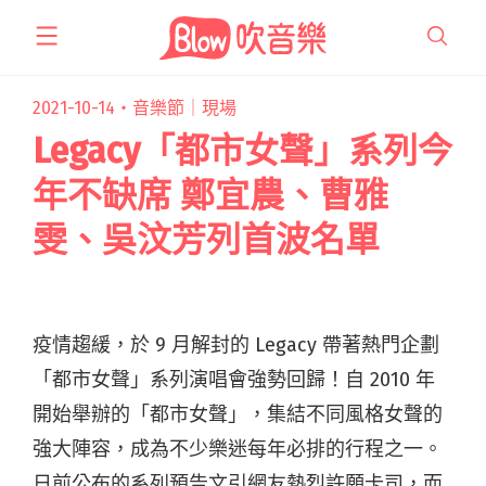
跳
至
主
要
2021-10-14・
音樂節｜現場
內
Legacy「都市女聲」系列今
容
年不缺席 鄭宜農、曹雅
雯、吳汶芳列首波名單
疫情趨緩，於 9 月解封的 Legacy 帶著熱門企劃
「都市女聲」系列演唱會強勢回歸！自 2010 年
開始舉辦的「都市女聲」，集結不同風格女聲的
強大陣容，成為不少樂迷每年必排的行程之一。
日前公布的系列預告文引網友熱烈許願卡司，而