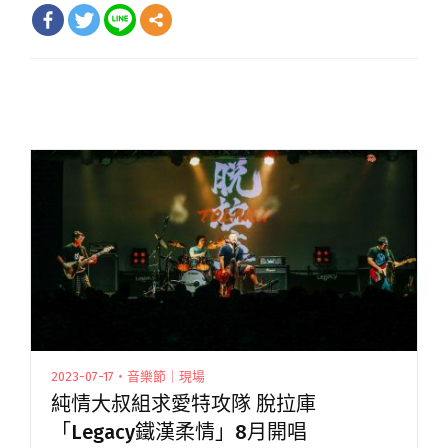
2023-07-17・音樂節｜現場
純情大叔組求愛特攻隊 脫拉庫
「Legacy鐵漢柔情」8月開唱