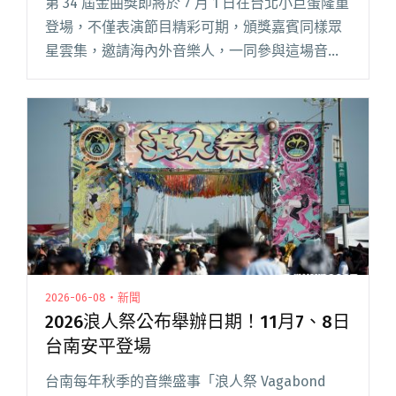
第 34 屆金曲獎即將於 7 月 1 日在台北小巨蛋隆重
登場，不僅表演節目精彩可期，頒獎嘉賓同樣眾
星雲集，邀請海內外音樂人，一同參與這場音樂
盛會，頒獎嘉賓陣容包括：James Fauntleroy、
K6 劉家凱、YELLOW 黃宣、王治平、閱讀全文
"【金曲34】頒獎陣容隆重公布 血肉果汁機、
YELLOW黃宣等數10位海內外音樂人齊聚"
2026-06-08・新聞
2026浪人祭公布舉辦日期！11月7、8日
台南安平登場
台南每年秋季的音樂盛事「浪人祭 Vagabond