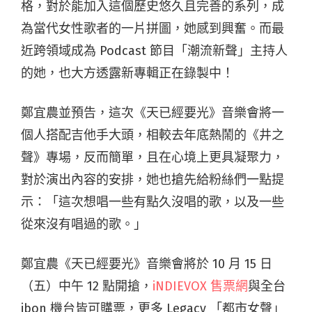
格，對於能加入這個歷史悠久且完善的系列，成
為當代女性歌者的一片拼圖，她感到興奮。而最
近跨領域成為 Podcast 節目「潮流新聲」主持人
的她，也大方透露新專輯正在錄製中！
鄭宜農並預告，這次《天已經要光》音樂會將一
個人搭配吉他手大頭，相較去年底熱鬧的《井之
聲》專場，反而簡單，且在心境上更具凝聚力，
對於演出內容的安排，她也搶先給粉絲們一點提
示：「這次想唱一些有點久沒唱的歌，以及一些
從來沒有唱過的歌。」
鄭宜農《天已經要光》音樂會將於 10 月 15 日
（五）中午 12 點開搶，
iNDIEVOX 售票網
與全台
ibon 機台皆可購票，更多 Legacy 「都市女聲」