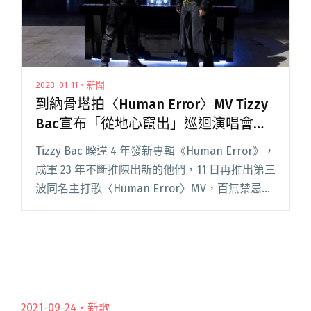
2023-01-11・新聞
到納骨塔拍〈Human Error〉MV Tizzy
Bac宣布「從地心竄出」巡迴演唱會即
將開跑
Tizzy Bac 暌違 4 年發新專輯《Human Error》，
成軍 23 年不斷推陳出新的他們，11 日再推出第三
波同名主打歌〈Human Error〉MV，百無禁忌地
把場景搬到獲獎的「最美納骨塔」拍攝，以大型
演唱會規模設計雷射光束，閱讀全文 "到納骨塔
拍〈Human Error〉MV Tizzy Bac宣布「從地心
竄出」巡迴演唱會即將開跑"
2021-09-24・
新歌