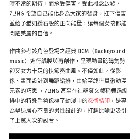
時不當的期待，而承受傷害。受此概念啟發，
7L!NG 希望自己能化身為大家的替身，扛下傷害
並給予猶如鑽石般的正向能量，讓每個女孩都能
閃耀美麗的自信。
作曲參考該角色登場之經典 BGM（Background
music）進行編製與再創作，呈現動畫磅礡氣勢
卻又女力十足的快節奏曲風。不僅如此，從影
像、畫面設計到舞蹈編排，由始至終皆貫徹動漫
元素的巧思 ，7L!NG 甚至在社群發文戲稱舞蹈編
排中的特殊手勢像極了動漫中的
忍術結印
，是專
為擊退居心不良的男性設計的，打趣比喻更吸引
了上萬人次的觀看。