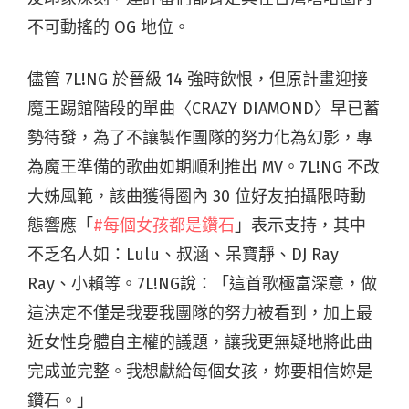
不可動搖的 OG 地位。
儘管 7L!NG 於晉級 14 強時飲恨，但原計畫迎接
魔王踢館階段的單曲〈CRAZY DIAMOND〉早已蓄
勢待發，為了不讓製作團隊的努力化為幻影，專
為魔王準備的歌曲如期順利推出 MV。7L!NG 不改
大姊風範，該曲獲得圈內 30 位好友拍攝限時動
態響應「
#每個女孩都是鑽石
」表示支持，其中
不乏名人如：Lulu、叔涵、呆寶靜、DJ Ray
Ray、小賴等。7L!NG說：「這首歌極富深意，做
這決定不僅是我要我團隊的努力被看到，加上最
近女性身體自主權的議題，讓我更無疑地將此曲
完成並完整。我想獻給每個女孩，妳要相信妳是
鑽石。」