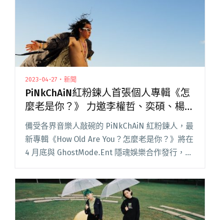
2023-04-27・新聞
PiNkChAiN紅粉鍊人首張個人專輯《怎
麼老是你？》 力邀李權哲、奕碩、楊賓
等人跨刀合作
備受各界音樂人敲碗的 PiNkChAiN 紅粉鍊人，最
新專輯《How Old Are You？怎麼老是你？》將在
4 月底與 GhostMode.Ent 隱魂娛樂合作發行，亦
是他創作 8 年以來第一次發專輯。 PiNkChAiN 的
風格一直閱讀全文 "PiNkChAiN紅粉鍊人首張個人
專輯《怎麼老是你？》 力邀李權哲、奕碩、楊賓
等人跨刀合作"