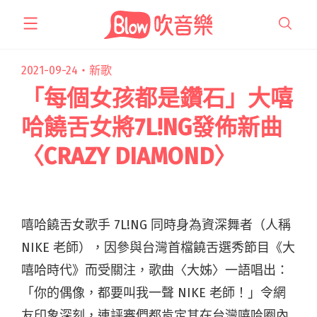
跳
至
主
要
2021-09-24・
新歌
內
「每個女孩都是鑽石」大嘻
容
哈饒舌女將7L!NG發佈新曲
〈CRAZY DIAMOND〉
嘻哈饒舌女歌手 7L!NG 同時身為資深舞者（人稱
NIKE 老師），因參與台灣首檔饒舌選秀節目《大
嘻哈時代》而受關注，歌曲〈大姊〉一語唱出：
「你的偶像，都要叫我一聲 NIKE 老師！」令網
友印象深刻，連評審們都肯定其在台灣嘻哈圈內