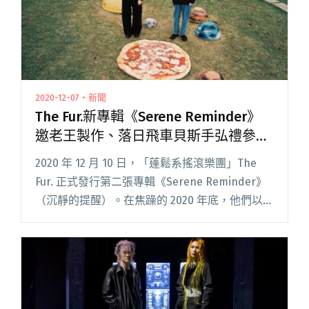
2020-12-07・新聞
The Fur.新專輯《Serene Reminder》
邀老王製作、落日飛車貝斯手弘禮參與
錄音
2020 年 12 月 10 日，「蓬鬆系搖滾樂團」The
Fur. 正式發行第二張專輯《Serene Reminder》
（沉靜的提醒）。在焦躁的 2020 年底，他們以此
回應這段時間充滿挑戰與變動，身心卻異常和平
安穩的一年。專輯前導單曲〈閱讀全文 "The Fur.
新專輯《Serene Reminder》邀老王製作、落日
飛車貝斯手弘禮參與錄音"