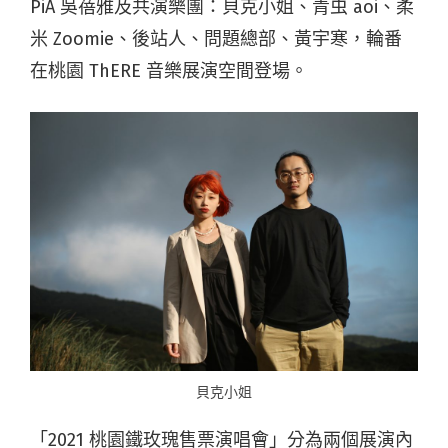
PiA 吳蓓雅及共演樂團：貝克小姐、青虫 aoi、柔
米 Zoomie、後站人、問題總部、黃宇寒，輪番
在桃園 ThERE 音樂展演空間登場。
貝克小姐
「2021 桃園鐵玫瑰售票演唱會」分為兩個展演內