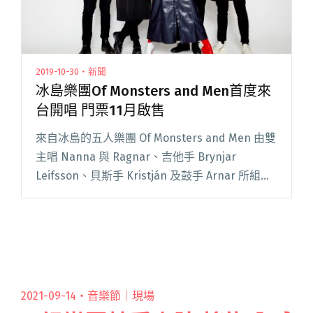
2019-10-30・新聞
冰島樂團Of Monsters and Men首度來
台開唱 門票11月啟售
來自冰島的五人樂團 Of Monsters and Men 由雙
主唱 Nanna 與 Ragnar、吉他手 Brynjar
Leifsson、貝斯手 Kristján 及鼓手 Arnar 所組
成，成軍於 2010 年並在冰島立即奪得一年一度閱
讀全文 "冰島樂團Of Monsters and Men首度來
台開唱 門票11月啟售"
2021-09-14・
音樂節｜現場