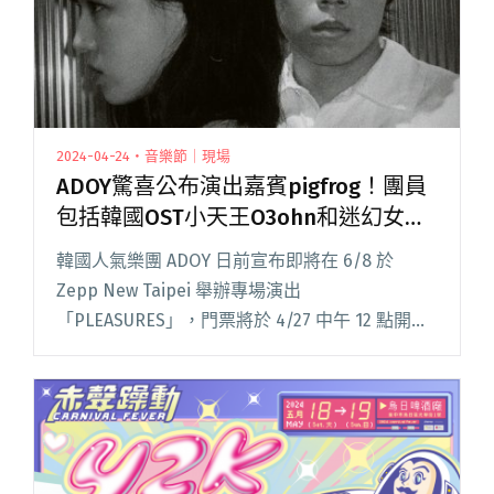
2024-04-24・音樂節｜現場
ADOY驚喜公布演出嘉賓pigfrog！團員
包括韓國OST小天王O3ohn和迷幻女聲
JOONIE
韓國人氣樂團 ADOY 日前宣布即將在 6/8 於
Zepp New Taipei 舉辦專場演出
「PLEASURES」，門票將於 4/27 中午 12 點開
賣。ADOY 今日（4/24）中午也驚喜宣布演唱會
嘉賓——韓國電子流行音樂雙人組 p閱讀全文
"ADOY驚喜公布演出嘉賓pigfrog！團員包括韓國
OST小天王O3ohn和迷幻女聲JOONIE"