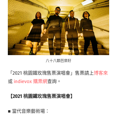
八十八顆芭樂籽
「2021 桃園鐵玫瑰售票演唱會」售票請上
博客來
或
indievox 購票網
查詢。
【2021 桃園鐵玫瑰售票演唱會】
■ 當代音樂藝術場：