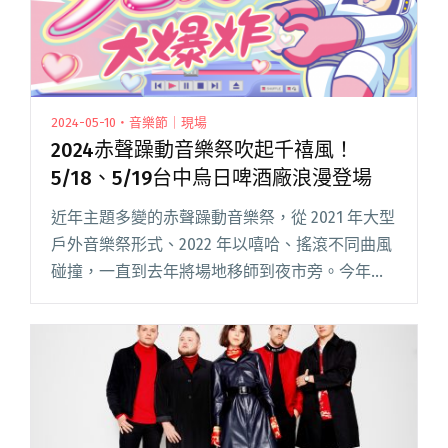
2024-05-10・音樂節｜現場
2024赤聲躁動音樂祭吹起千禧風！
5/18、5/19台中烏日啤酒廠浪漫登場
近年主題多變的赤聲躁動音樂祭，從 2021 年大型
戶外音樂祭形式、2022 年以嘻哈、搖滾不同曲風
碰撞，一直到去年將場地移師到夜市旁。今年將
再度嘗試新主題，以近期最火熱的趨勢「Y2K」
風格，打造純愛歌舞廳，醉浪漫的千禧派對，邀
請經歷過千禧年閱讀全文 "2024赤聲躁動音樂祭
吹起千禧風！5/18、5/19台中烏日啤酒廠浪漫登
場"