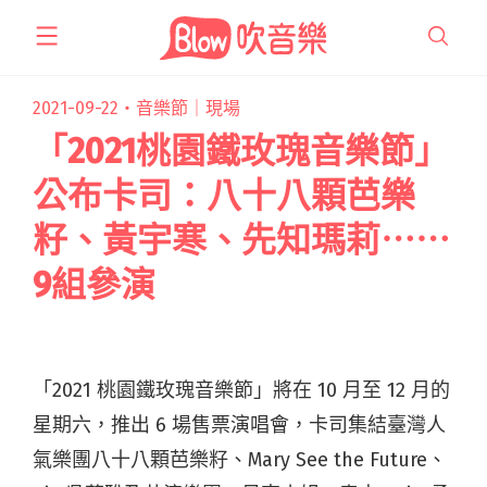
跳
至
主
要
2021-09-22・
音樂節｜現場
內
「2021桃園鐵玫瑰音樂節」
容
公布卡司：八十八顆芭樂
籽、黃宇寒、先知瑪莉⋯⋯
9組參演
「2021 桃園鐵玫瑰音樂節」將在 10 月至 12 月的
星期六，推出 6 場售票演唱會，卡司集結臺灣人
氣樂團八十八顆芭樂籽、Mary See the Future、