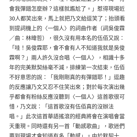
會我彈錯怎麼辦？這樣就尷尬了。」惹得現場近
30人都笑出來，馬上就把乃文給逗笑了；抬頭看
到提詞機上的〈一個人〉的詞曲作者（詞吳俊霖
／曲：林暐哲），很久沒有用本名的伍佰又說：
「哇！吳俊霖耶，會不會有人不知道我就是吳俊
霖啊？」兩人許久沒合唱〈一個人〉，相識十多
年的完美默契絲毫不減，排練第一次結束，伍佰
不好意思的說：「我剛剛真的有彈錯耶！」逗趣
的反應讓乃文又忍不住笑出來；對於每次演出幾
乎都會有粉絲反應沒聽到〈一個人〉這首歌很可
惜，乃文說：「這首歌沒有伍佰真的沒辦法
唱。」此次這首華語搖滾的經典將會在演唱會當
天重現。同時還有另一首「動感歌曲」，歌迷們
要到現場才會知道有多「動感」。由於默契十