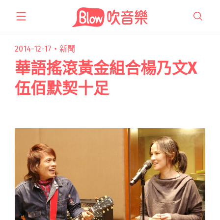
跳
至
主
要
2014-12-17・
新聞
內
華語搖滾黃金組合楊乃文X
容
伍佰默契十足