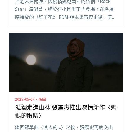
上週末連兩晚，因疫情延期兩年的伍佰「Rock
Star」演唱會，終於在小巨蛋正式登場。在進場
時播放的《釘子花》 EDM 版本樂音停止後，伍佰
一頭飄逸長髮站上升降台，身穿拼接的英式格紋
大衣，呼應演唱會的名稱「Rock Star」，出場即
展現出閱讀全文 "等待400多天 伍佰「Rock
Star」演唱會台北站完美落幕：「我唱的不只是
情歌，我唱的是人生。」"
2025-05-27・新聞
孤獨走進山林 張震嶽推出深情新作〈媽
媽的眼睛〉
繼回歸單曲〈浪人的…〉之後，張震嶽再度交出