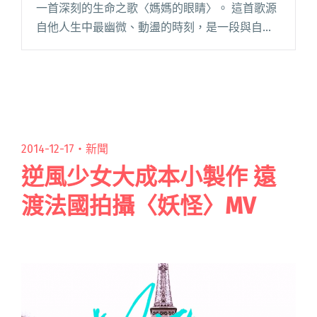
一首深刻的生命之歌〈媽媽的眼睛〉。 這首歌源
自他人生中最幽微、動盪的時刻，是一段與自己
對話、與母親道別，也與世界和解的過程。張震
嶽說，創作這首歌的起點，是在媽媽過世兩年
後，走過憤怒、不解與釋然的心路閱讀全文 "孤
獨走進山林 張震嶽推出深情新作〈媽媽的眼
睛〉"
2014-12-17・
新聞
逆風少女大成本小製作 遠
渡法國拍攝〈妖怪〉MV