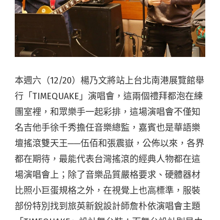
本週六（12/20）楊乃文將站上台北南港展覽館舉
行「TIMEQUAKE」演唱會，這兩個禮拜都泡在練
團室裡，和眾樂手一起彩排，這場演唱會不僅知
名吉他手徐千秀擔任音樂總監，嘉賓也是華語樂
壇搖滾雙天王──伍佰和張震嶽，公佈以來，各界
都在期待，最能代表台灣搖滾的經典人物都在這
場演唱會上；除了音樂品質嚴格要求、硬體器材
比照小巨蛋規格之外，在視覺上也高標準，服裝
部份特別找到旅英新銳設計師詹朴依演唱會主題