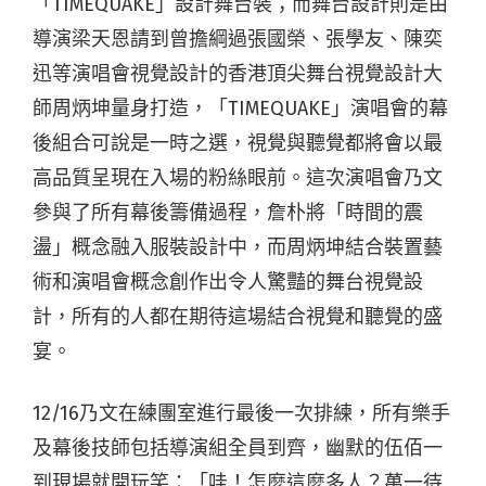
「TIMEQUAKE」設計舞台裝；而舞台設計則是由
導演梁天恩請到曾擔綱過張國榮、張學友、陳奕
迅等演唱會視覺設計的香港頂尖舞台視覺設計大
師周炳坤量身打造，「TIMEQUAKE」演唱會的幕
後組合可說是一時之選，視覺與聽覺都將會以最
高品質呈現在入場的粉絲眼前。這次演唱會乃文
參與了所有幕後籌備過程，詹朴將「時間的震
盪」概念融入服裝設計中，而周炳坤結合裝置藝
術和演唱會概念創作出令人驚豔的舞台視覺設
計，所有的人都在期待這場結合視覺和聽覺的盛
宴。
12/16乃文在練團室進行最後一次排練，所有樂手
及幕後技師包括導演組全員到齊，幽默的伍佰一
到現場就開玩笑：「哇！怎麼這麼多人？萬一待