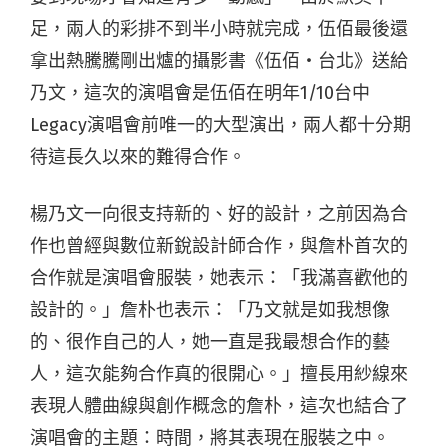
足，兩人的彩排不到半小時就完成，伍佰最後還
拿出熱騰騰剛出爐的攝影書《伍佰・台北》送給
乃文，這次的演唱會是伍佰在明年1/10台中
Legacy演唱會前唯一的大型演出，兩人都十分期
待這長久以來的難得合作。
楊乃文一向很支持新的、好的設計，之前因為合
作也曾經與數位新銳設計師合作，與詹朴首次的
合作就是演唱會服裝，她表示：「我滿喜歡他的
設計的。」詹朴也表示：「乃文就是如我想像
的、很作自己的人，她一直是我最想合作的藝
人，這次能夠合作真的很開心。」擅長用紗線來
表現人體曲線與創作概念的詹朴，這次也結合了
演唱會的主題：時間，將其表現在服裝之中。