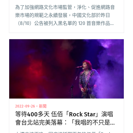
為了加強網路文化市場監管，淨化、促進網路音
樂市場的規範之永續發展，中國文化部於昨日
（8/10）公告被列入黑名單的 120 首音樂作品，
台灣創作人張震嶽、MC HotDog、羅百吉、黃立
行、麻吉、鐵竹堂、旺福樂團以及小安等人的作
品皆榜上有名。閱讀全文 "中國文化部音樂黑名
單 張震嶽、MC HotDog、旺福上榜"
2022-09-26・新聞
等待400多天 伍佰「Rock Star」演唱
會台北站完美落幕：「我唱的不只是情
歌，我唱的是人生。」