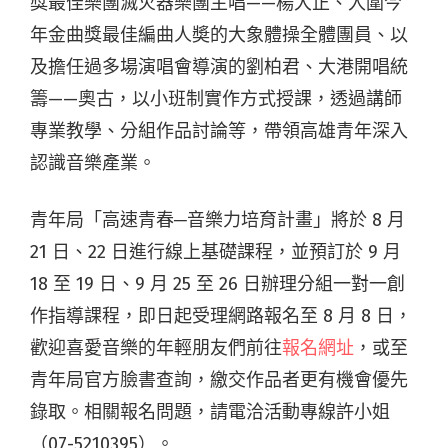
獎最佳樂團滅火器樂團主唱——楊大正、入圍今
年金曲獎最佳編曲人奬的大象體操全體團員、以
及擔任過多場演唱會導演的劉柏君、大港開唱統
籌——奧古，以小班制實作方式授課，透過講師
專業教學、分組作品討論等，帶領高雄青年深入
認識音樂產業。
青年局「高速青春─音樂力培育計畫」將於 8 月
21 日、22 日進行線上基礎課程，並預訂於 9 月
18 至 19 日、9 月 25 至 26 日辦理分組一對一創
作指導課程，即日起受理網路報名至 8 月 8 日，
歡迎喜愛音樂的年輕朋友們前往
報名網址
，或至
青年局官方臉書查詢，繳交作品者更有機會優先
錄取。相關報名問題，請電洽活動專線許小姐
（07-5210395）。