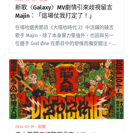
新歌〈Galaxy〉MV劇情引來歧視留言
Majin：「這場仗我打定了！」
在嘻哈選秀節目《大嘻哈時代 2》中活躍的饒舌
歌手 Majin，除了本身實力堅強外，也因與另一
位選手 God Øne 在節目中的戀情而備受關注。兩
人在其中一個比賽環節對唱情歌〈Galaxy〉，該
曲在節目播出後爆紅，比賽結束後，兩人也重製
了這首閱讀全文 "新歌〈Galaxy〉MV劇情引來歧
視留言 Majin：「這場仗我打定了！」"
2024-07-19・新聞