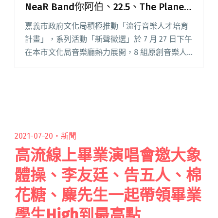
NeaR Band你阿伯、22.5、The Plane
Plan登上2025諸羅搖滾舞台
嘉義市政府文化局積極推動「流行音樂人才培育
計畫」，系列活動「新聲徵選」於 7 月 27 日下午
在本市文化局音樂廳熱力展開，8 組原創音樂人
包括 22.5、Henry Xu 徐敬偉、好國民、Rondy、
好大一把勇者劍、NeaR Band 你阿閱讀全文 "嘉
義市文化局「新聲徵選」結果揭曉！NeaR Band
你阿伯、22.5、The Plane Plan登上2025諸羅搖
滾舞台"
2021-07-20・
新聞
高流線上畢業演唱會邀大象
體操、李友廷、告五人、棉
花糖、麋先生一起帶領畢業
學生High到最高點