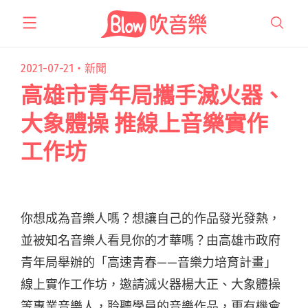
跳
至
主
要
2021-07-21・
新聞
內
高雄市青年局攜手滅火器、
容
大象體操 推線上音樂實作
工作坊
你想成為音樂人嗎？想讓自己的作品發光發熱，
並被知名音樂人看見你的才華嗎？由高雄市政府
青年局舉辦的「高速青春——音樂力培育計畫」
線上實作工作坊，邀請滅火器楊大正、大象體操
等專業音樂人，聆聽學員的音樂作品，更有機會