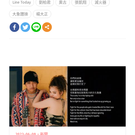
Line Today
劉柏君
奧古
張凱翔
滅火器
大象體操
楊大正
2023-06-08・新聞