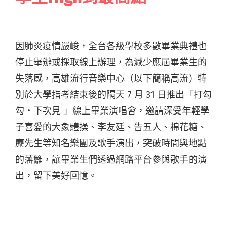
因肺炎疫情嚴峻，全台各級學校多數畢業典禮也
停止舉辦或採取線上辦理，為減少應屆畢業生的
失落感，高雄流行音樂中心（以下簡稱高流）特
別於大學指考結束後的隔天 7 月 31 日推出「打勾
勾・下次見 」線上畢業演唱會，邀請深受年輕學
子喜愛的大象體操、李友廷、告五人、棉花糖、
麋先生等知名樂團及歌手演出，突破時間與地點
的藩籬，讓畢業生們透過網路平台參與歌手的演
出，留下美好回憶。