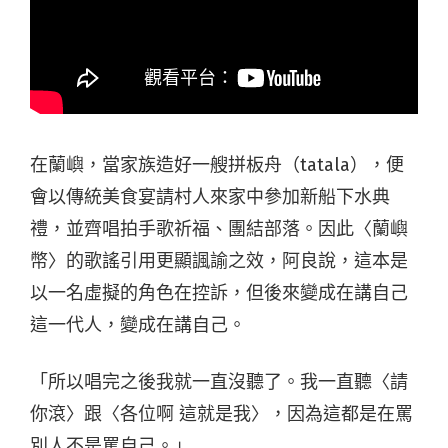
在蘭嶼，當家族造好一艘拼板舟（tatala），便
會以傳統美食宴請村人來家中參加新船下水典
禮，並齊唱拍手歌祈福、團結部落。因此〈蘭嶼
幣〉的歌謠引用更顯諷諭之效，阿良說，這本是
以一名虛擬的角色在控訴，但後來變成在講自己
這一代人，變成在講自己。
「所以唱完之後我就一直沒聽了。我一直聽〈請
你滾〉跟〈各位啊 這就是我〉，因為這都是在罵
別人不是罵自己。」