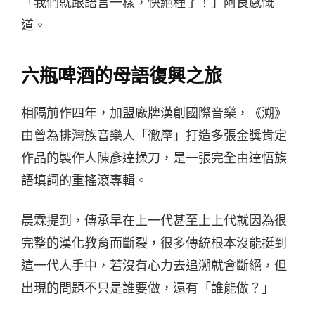
「我們就跟語言一樣，快絕種了！」阿良感慨
道。
六瓶啤酒的母語復興之旅
相隔前作四年，加盟廠牌漢創國際音樂，《溯》
由曾為排灣族音樂人「徹摩」打造多張金獎肯定
作品的製作人陳彥達操刀，是一張完全由達悟族
語填詞的重搖滾專輯。
晨霖提到，傳承早在上一代甚至上上代就因為很
完整的漢化教育而斷裂，很多傳統根本沒能挺到
這一代人手中，若沒有心力去追溯就會斷絕，但
出現的問題不只是誰要做，還有「誰能做？」