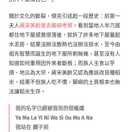
關於文化的斷裂，傑克引述起一段歷史：前第一
夫人
蔣宋美齡曾去蘭嶼考察
，看到當地人半穴居
都住地下屋感覺很落後，就拆了許多地下屋蓋起
水泥房，結果沒辦法散熱也沒辦法排水，至今由
祖先智慧而誕生的地下屋所剩無幾，甚至沒有人
知道如何重現因外來者斷根；而族人主食以芋
頭、地瓜為大宗，蔣宋美齡又認為應該改良種稻
米，結果不但族人吃不慣，蘭嶼的土質根本也無
法讓稻米生存。
我的名字已經被我丟的很遙遠
Ya Ma La Yi Ni Wa Si Gu Mu A Na
我站在 鏡子前