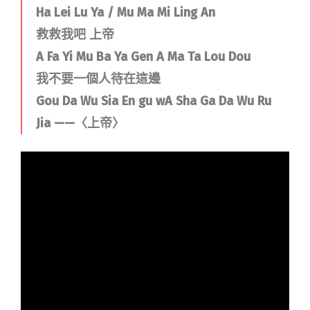
Ha Lei Lu Ya / Mu Ma Mi Ling An
救救我吧 上帝
A Fa Yi Mu Ba Ya Gen A Ma Ta Lou Dou
我不要一個人待在這邊
Gou Da Wu Sia En gu wA Sha Ga Da Wu Ru
Jia ——〈上帝〉