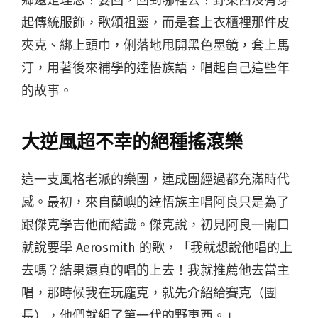
鄉還是理念？要回，回到哪裡去？野東西沒有穿
起傳統服飾，歌頌祖靈，而是套上衣櫃裡那件皮
夾克、綁上頭巾，俐落地甩開黑色墨鏡，套上馬
汀，用著後來補學的達悟族語，唱起自己這些年
的故事。
大逆風超不幸的絕種搖滾樂
這一支風格老派的樂團，連成團經過都充滿時代
感。最初，來自蘭嶼的達悟族主唱阿良只是為了
跟傑克學吉他而結識。傑克說，初見阿良一開口
就說要學 Aerosmith 的歌，「我就想說他唱的上
去嗎？結果還真的唱的上去！我就推薦他去當主
唱，那時候我在玩龐克，就先介紹給賽克（團
長），他們就組了第一代的野東西。」