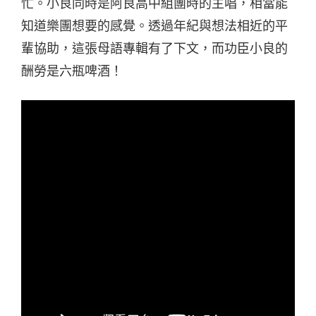
忙。小良同時是阿良高中組團時的主唱，相當能
知道樂團想要的感覺。透過年紀與想法相近的平
輩協助，這張母語專輯有了下文，而功臣小良的
酬勞是六瓶啤酒！