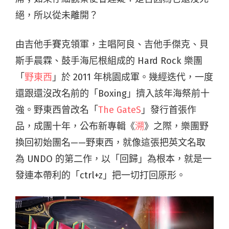
絕，所以從未離開？
由吉他手賽克領軍，主唱阿良、吉他手傑克、貝
斯手晨霖、鼓手海尼根組成的 Hard Rock 樂團
「
野東西
」於 2011 年桃園成軍。幾經迭代，一度
還跟還沒改名前的「Boxing」擠入該年海祭前十
強。野東西曾改名「
The GateS
」發行首張作
品，成團十年，公布新專輯《
溯
》之際，樂團野
換回初始團名——野東西，就像這張把英文名取
為 UNDO 的第二作，以「回歸」為根本，就是一
發連本帶利的「ctrl+z」把一切打回原形。