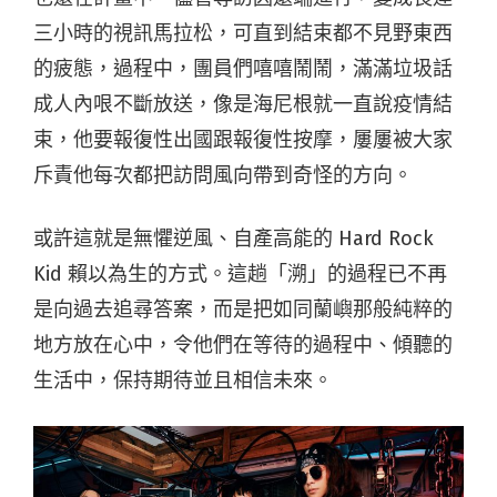
三小時的視訊馬拉松，可直到結束都不見野東西
的疲態，過程中，團員們嘻嘻鬧鬧，滿滿垃圾話
成人內哏不斷放送，像是海尼根就一直說疫情結
束，他要報復性出國跟報復性按摩，屢屢被大家
斥責他每次都把訪問風向帶到奇怪的方向。
或許這就是無懼逆風、自產高能的 Hard Rock
Kid 賴以為生的方式。這趟「溯」的過程已不再
是向過去追尋答案，而是把如同蘭嶼那般純粹的
地方放在心中，令他們在等待的過程中、傾聽的
生活中，保持期待並且相信未來。