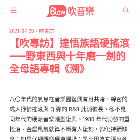
跳
至
主
要
2021-07-20・
吹專訪
內
【吹專訪】達悟族語硬搖滾
容
——野東西與十年磨一劍的
全母語專輯《溯》
八〇年代的氣息在音樂圈復興有目共睹，綿密的
成人抒情搖滾與 Q 彈的 R&B 此消彼長，卻不見
同年代的硬派音樂類型復興。1980 年代勃發的重
搖滾、金屬風氣就算不斷有人復刻，卻仍持續缺
席；如果仔細觀察便會遲疑：是否因為它還沒死