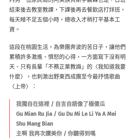
內另一位原民裔的阿美族貝斯手晨霖也是，日班
結束後去教室教課，下課後再去餐飲店打烊班，
每天睡不足五個小時，總收入才稍打平基本工
資。
這段在桃園生活，為樂團奔波的苦日子，讓他們
累積許多激進、憤怒的心得，一方面寫下沒有明
天、只有長輩「不務正業教誨」的〈我知道我要
什麼〉，也刺激出野東西成團至今最抒情歌曲
〈上帝〉：
我獨自在這裡 / 自言自語像了極傻瓜
Gu Mian Ru Jia / Gu Du Mi Le Li Ya A Mei
Shu Mang Bian
主啊 我再次讚美你 / 你聽得到嗎