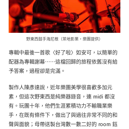
野東西鼓手海尼根（茶地影業，樂團提供）
專輯中最後一首歌〈好了啦〉如安可，以簡單的
配器為專輯謝幕⋯⋯這檔回歸的旅程依舊沒有給
予答案，過程卻是完滿。
製作人陳彥達說，近年樂團美學很喜歡多加元
素，但這次野東西是純樂器錄音，連 midi 都沒
有。玩團十年，他們生涯累積功力不輸職業樂
手，在既有條件下，做出了與過往非常不同的和
聲與面貌；母帶送製台灣數一數二好的 room 鈺