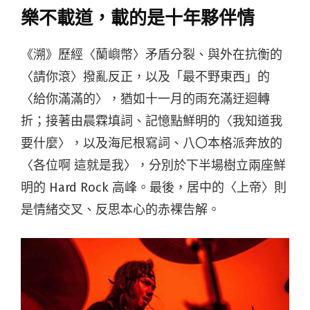
樂不載道，載的是十年夥伴情
《溯》歷經〈蘭嶼幣〉矛盾分裂、與外在抗衡的
〈請你滾〉撥亂反正，以及「最不野東西」的
〈給你滿滿的〉，猶如十一月的雨充滿迂迴轉
折；接著由晨霖填詞、記憶點鮮明的〈我知道我
要什麼〉，以及海尼根寫詞、八〇本格派奔放的
〈各位啊 這就是我〉，分別於下半場樹立兩座鮮
明的 Hard Rock 高峰。最後，居中的〈上帝〉則
是情緒交叉、反思本心的赤裸告解。