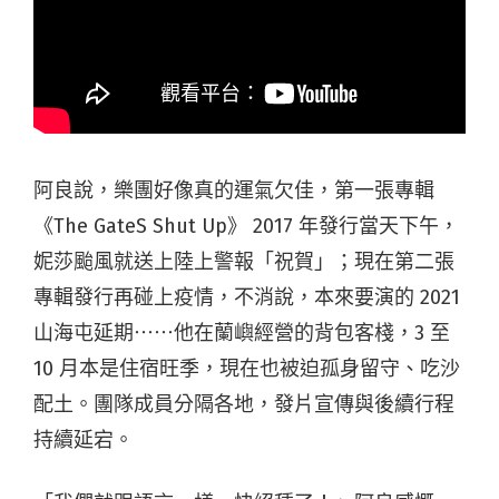
阿良說，樂團好像真的運氣欠佳，第一張專輯
《The GateS Shut Up》 2017 年發行當天下午，
妮莎颱風就送上陸上警報「祝賀」；現在第二張
專輯發行再碰上疫情，不消說，本來要演的 2021
山海屯延期⋯⋯他在蘭嶼經營的背包客棧，3 至
10 月本是住宿旺季，現在也被迫孤身留守、吃沙
配土。團隊成員分隔各地，發片宣傳與後續行程
持續延宕。