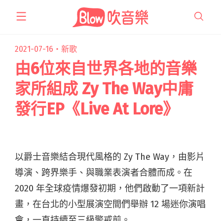
跳
至
主
要
2021-07-16・
新歌
內
由6位來自世界各地的音樂
容
家所組成 Zy The Way中庸
發行EP《Live At Lore》
以爵士音樂結合現代風格的 Zy The Way，由影片
導演、跨界樂手、與職業表演者合體而成。在
2020 年全球疫情爆發初期，他們啟動了一項新計
畫，在台北的小型展演空間們舉辦 12 場迷你演唱
會，一直持續至三級警戒前。