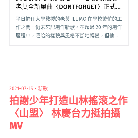
老莫全新單曲〈DONTFORGET〉正式發
行
平日擔任大學教授的老莫 ILL MO 在學校繁忙的工
作之間，仍未忘記創作新歌。在超過 20 年的創作
歷程中，嘻哈的樣貌與風格不斷地轉變，但他對
嘻哈音樂的熱愛一路走來，始終如一。 新單曲
〈DONTFORGET〉老莫找來音樂路上的老搭檔
rod閱讀全文 "莫忘初衷的純淨初心！「嘻哈莫教
授」老莫全新單曲〈DONTFORGET〉正式發行"
2021-07-15・
新歌
拍謝少年打造山林搖滾之作
〈山盟〉 林慶台力挺拍攝
MV