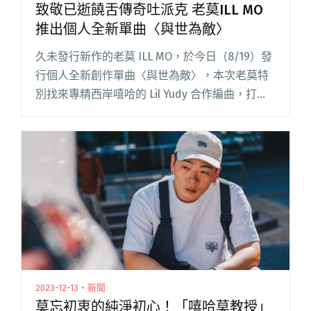
致敬已逝饒舌傳奇吐派克 老莫ILL MO
推出個人全新單曲〈與世為敵〉
久未發行新作的老莫 ILL MO，於今日（8/19）發
行個人全新創作單曲〈與世為敵〉，本次老莫特
別找來專精西岸嘻哈的 Lil Yudy 合作編曲，打造
強烈新西岸律動，並佐以 talkbox 增添經典風
味。 老莫目前為致理科技大學應用英語系助閱讀
全文 "致敬已逝饒舌傳奇吐派克 老莫ILL MO推出
個人全新單曲〈與世為敵〉"
2023-12-13・新聞
莫忘初衷的純淨初心！「嘻哈莫教授」