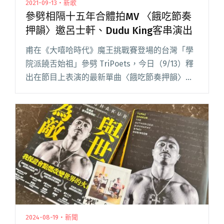
2021-09-13・新歌
參劈相隔十五年合體拍MV 〈餓吃節奏
押韻〉邀呂士軒、Dudu King客串演出
甫在《大嘻哈時代》魔王挑戰賽登場的台灣「學
院派饒舌始祖」參劈 TriPoets，今日（9/13）釋
出在節目上表演的最新單曲〈餓吃節奏押韻〉
MV。相隔 15 年三人再次聚首拍攝 MV，參劈不僅
在音樂上展現 80 年代嘻哈經典老學校風格、交互
噴閱讀全文 "參劈相隔十五年合體拍MV 〈餓吃節
奏押韻〉邀呂士軒、Dudu King客串演出"
2024-08-19・新聞