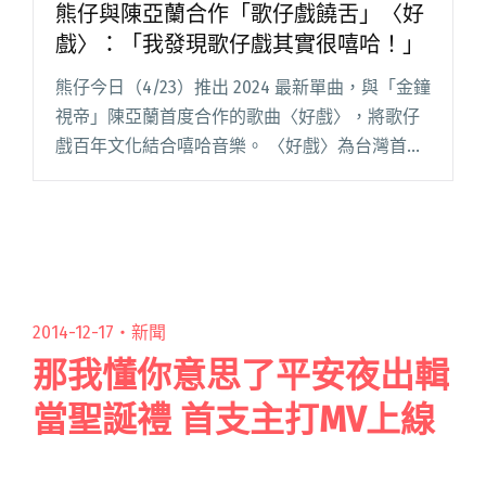
熊仔與陳亞蘭合作「歌仔戲饒舌」〈好
戲〉：「我發現歌仔戲其實很嘻哈！」
熊仔今日（4/23）推出 2024 最新單曲，與「金鐘
視帝」陳亞蘭首度合作的歌曲〈好戲〉，將歌仔
戲百年文化結合嘻哈音樂。 〈好戲〉為台灣首部
歌仔戲職人電視劇《勇氣家族》主題曲，電視劇
由陳亞蘭與葉天倫導演共同製作。熊仔在收到陳
亞蘭邀約之後，深閱讀全文 "熊仔與陳亞蘭合作
「歌仔戲饒舌」〈好戲〉：「我發現歌仔戲其實
很嘻哈！」"
2014-12-17・
新聞
那我懂你意思了平安夜出輯
當聖誕禮 首支主打MV上線