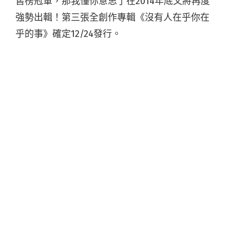
售榜冠軍，那我懂你意思了在2014年底又將再度
強勢出輯！第三張全創作專輯《沒有人在乎你在
乎的事》確定12/24發行。
從11月就開始不斷為新專輯發行做準備的那我懂
你意思了，之前也不斷釋出首支MV拍攝的側拍照
片，主唱修澤穿著可愛米奇T-shirt，刷起吉他還
是難掩帥氣，讓歌迷看得心癢癢！首波同名主打
MV〈沒有人在乎你在乎的事〉12/15在Yahoo!奇
摩音樂頻道首播。