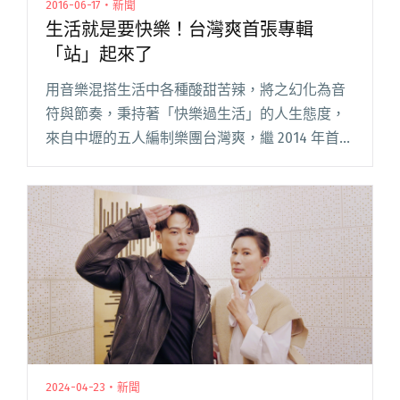
2016-06-17・新聞
生活就是要快樂！台灣爽首張專輯
「站」起來了
用音樂混搭生活中各種酸甜苦辣，將之幻化為音
符與節奏，秉持著「快樂過生活」的人生態度，
來自中壢的五人編制樂團台灣爽，繼 2014 年首張
EP《呼叫台北》後，最近終於發行了首張專輯
《樂活練習曲》！從製作到編曲皆由團員一手包
辦，強調 band 閱讀全文 "生活就是要快樂！台灣
爽首張專輯「站」起來了"
2024-04-23・新聞