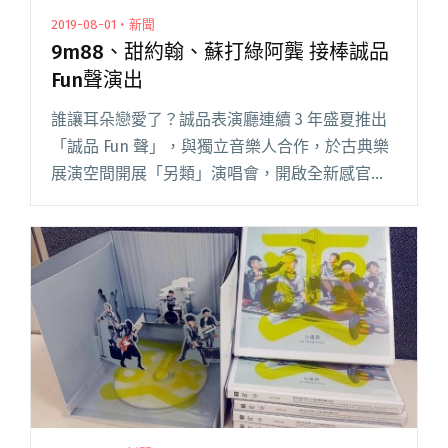
2019-08-01・新聞
9m88、甜約翰、蘇打綠阿龔 接棒誠品
Fun聲演出
誰讓耳朵戀愛了？誠品表演廳連續 3 年盛夏推出
「誠品 Fun 聲」，與獨立音樂人合作，於古典樂
展演空間開展「另類」演唱會，開啟全新感官體
驗！ 今年以誠品 30 週年主題「夢與想像之境」
出發，將誠品表演廳打造為一座音樂夢工廠，由
3 組獨立音閱讀全文 "9m88、甜約翰、蘇打綠阿
龔 接棒誠品Fun聲演出"