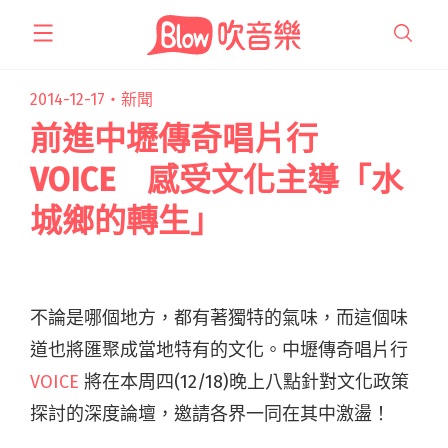
跳
至
主
要
2014-12-17・
新聞
內
前進中壢傳奇唱片行
容
VOICE 感受文化主導「水
城鄉的轉生」
不論是哪個地方，都有著獨特的氣味，而這個味
道也將匯聚成當地特有的文化。中壢傳奇唱片行
VOICE
將在本周四(12/18)晚上八點針對文化政策
探討的深度論壇，邀請各界一同在其中激盪！