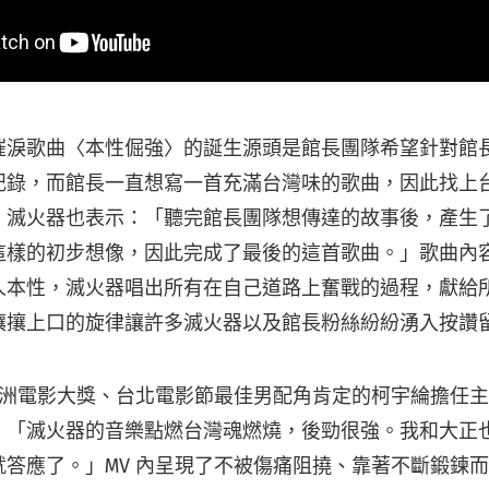
催淚歌曲〈本性倔強〉的誕生源頭是館長團隊希望針對館
記錄，而館長一直想寫一首充滿台灣味的歌曲，因此找上
，滅火器也表示：「聽完館長團隊想傳達的故事後，產生
這樣的初步想像，因此完成了最後的這首歌曲。」歌曲內
人本性，滅火器唱出所有在自己道路上奮戰的過程，獻給
攘攘上口的旋律讓許多滅火器以及館長粉絲紛紛湧入按讚
獲亞洲電影大獎、台北電影節最佳男配角肯定的柯宇綸擔任
：「滅火器的音樂點燃台灣魂燃燒，後勁很強。我和大正
就答應了。」MV 內呈現了不被傷痛阻撓、靠著不斷鍛鍊