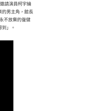
 邀請演員柯宇綸
棄的男主角，館長
後永不放棄的復健
得到」。