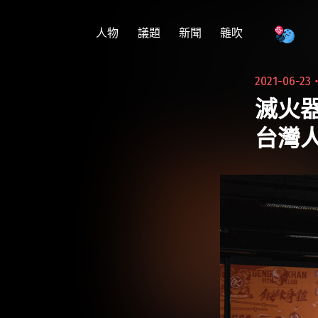
跳
至
人物
議題
新聞
雜吹
主
要
2021-06-23
內
滅火
容
台灣