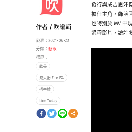
發行與成吉思汗
擔任主角，飾演
也特別於 MV 
作者 /
吹編輯
過程影片，讓許
發表：2021-06-23
分類：
新歌
標籤：
館長
滅火器 Fire EX.
柯宇綸
Line Today