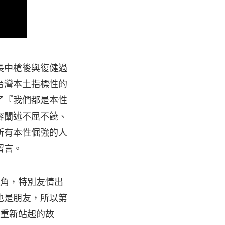
長中槍後與復健過
台灣本土指標性的
了『我們都是本性
容闡述不屈不饒、
所有本性倔強的人
留言。
主角，特別友情出
也是朋友，所以第
而重新站起的故