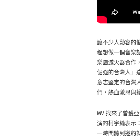
讓不少人動容的
程想做一個音樂
樂團滅火器合作
倔強的台灣人』
意志堅定的台灣
們，熱血激昂與
MV 找來了曾
演的柯宇綸表示
一時間聽到邀約