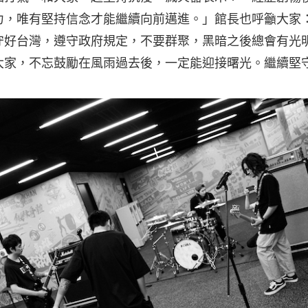
力，唯有堅持信念才能繼續向前邁進。」館長也呼籲大家
守好台灣，遵守政府規定，不要群聚，黑暗之後總會有光
大家，不忘鼓勵在風雨過去後，一定能迎接曙光。繼續堅