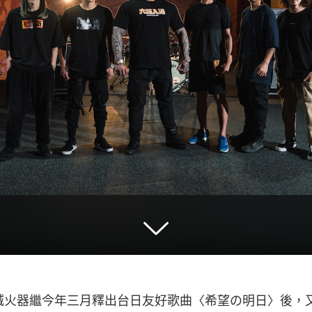
火器繼今年三月釋出台日友好歌曲〈希望の明日〉後，又於