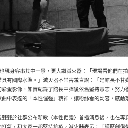
長也現身客串其中一景，更大讚滅火器：「現場看他們在拍 
常具有國際水準。」滅火器不禁害羞直說：「是館長不甘嫌
鐘的彩蛋影像，如實紀錄了館長中彈後依舊堅持意志，努力
歌曲中表達的「本性倔強」精神，讓粉絲看的動容，感動
長雙雙於社群公布新歌〈本性倔強〉首播消息後，也在專
油打氣，和大家一起堅持抗疫，滅火器表示：「經歷創傷