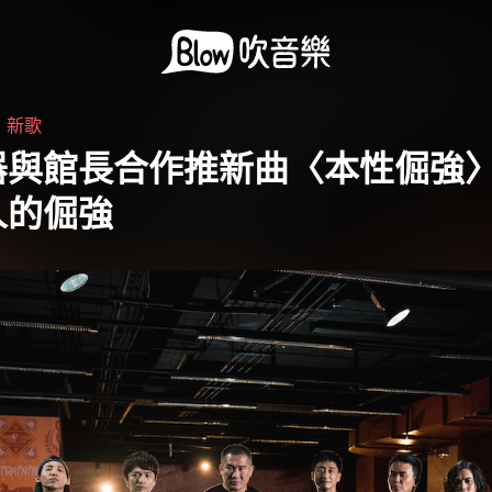
・
新歌
器與館長合作推新曲〈本性倔強
人的倔強