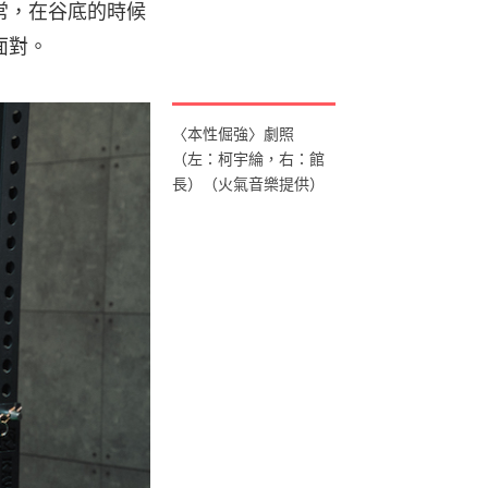
常，在谷底的時候
面對。
〈本性倔強〉劇照
（左：柯宇綸，右：館
長）（火氣音樂提供）