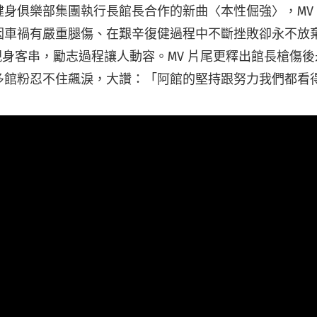
健身俱樂部集團執行長館長合作的新曲〈本性倔強〉，MV
因車禍有嚴重腿傷、在艱辛復健過程中不斷挫敗卻永不放
中現身客串，勵志過程讓人動容。MV 片尾更釋出館長槍傷
多館粉忍不住飆淚，大讚：「阿館的堅持跟努力我們都看