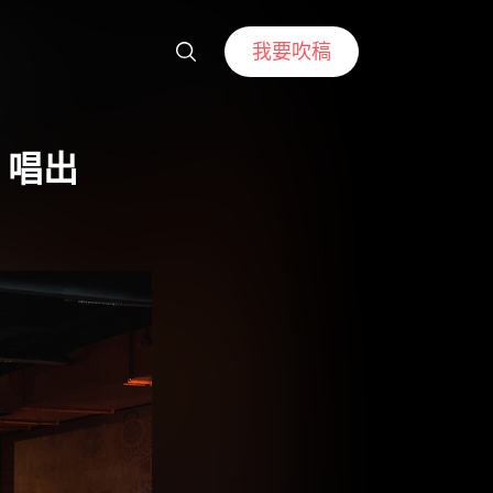
我要吹稿
〉唱出