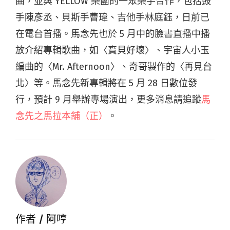
曲，並與 YELLOW 樂團的一眾樂手合作，包括鼓
手陳彥丞、貝斯手曹瑋、吉他手林庭鈺，日前已
在電台首播。馬念先也於 5 月中的臉書直播中播
放介紹專輯歌曲，如〈寶貝好壞〉、宇宙人小玉
編曲的〈Mr. Afternoon〉、奇哥製作的〈再見台
北〉等。馬念先新專輯將在 5 月 28 日數位發
行，預計 9 月舉辦專場演出，更多消息請追蹤
馬
念先之馬拉本舖（正）
。
作者 /
阿哼