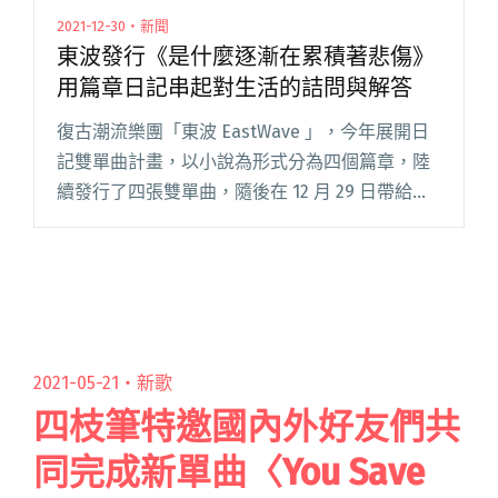
2021-12-30・新聞
東波發行《是什麼逐漸在累積著悲傷》
用篇章日記串起對生活的詰問與解答
復古潮流樂團「東波 EastWave 」，今年展開日
記雙單曲計畫，以小說為形式分為四個篇章，陸
續發行了四張雙單曲，隨後在 12 月 29 日帶給樂
迷第二張創作專輯《是什麼逐漸在累積著悲傷》
（Night and Day）。 新專輯由東波團員共閱讀
全文 "東波發行《是什麼逐漸在累積著悲傷》用
篇章日記串起對生活的詰問與解答"
2021-05-21・
新歌
四枝筆特邀國內外好友們共
同完成新單曲〈You Save