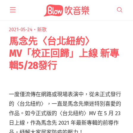
跳
至
主
要
2021-05-24・
新歌
內
馬念先〈台北紐約〉
容
MV「校正回歸」上線 新專
輯5/28發行
一度僅流傳在網路或現場表演中，從未正式發行
的〈台北紐約〉，一直是馬念先樂迷特別喜愛的
作品。如今正式版的〈台北紐約〉MV 在 5 月 23
日上線，作為馬念先 2021 年最新專輯的前導作
品，紓解大家居家防疫的壓力！