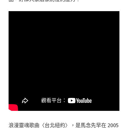
浪漫靈魂歌曲〈台北紐約〉，是馬念先早在 2005