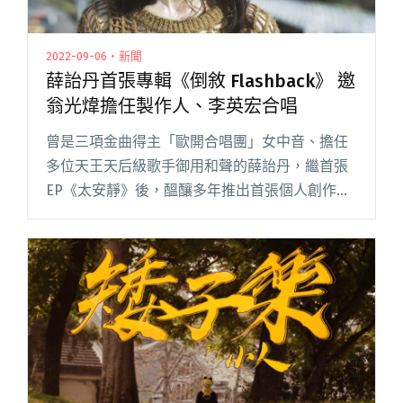
2022-09-06・新聞
薛詒丹首張專輯《倒敘 Flashback》 邀
翁光煒擔任製作人、李英宏合唱
曾是三項金曲得主「歐開合唱團」女中音、擔任
多位天王天后級歌手御用和聲的薛詒丹，繼首張
EP《太安靜》後，醞釀多年推出首張個人創作專
輯《倒敘 Flashback》，邀來製作人翁光煒共同
製作，遊走於 R&B、爵士、流行曲風。 薛詒丹幾
乎閱讀全文 "薛詒丹首張專輯《倒敘 Flashback》
邀翁光煒擔任製作人、李英宏合唱"