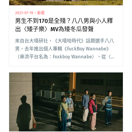
2021-07-19・新歌
男生不到170是全殘？八八男與小人釋
出〈矮子樂〉MV為矮冬瓜發聲
來自台大嘻研社，《大嘻哈時代》話題選手八八
男，去年推出個人專輯《FuckBoy Wannabe》
（串流平台名為：Fxxkboy Wannabe），從〈傳
播妹〉唱到〈好兄弟〉，一口「小宅男變成渣男
而非天菜」的人設宣示，令觀眾印象深刻。在首
張專閱讀全文 "男生不到170是全殘？八八男與小
人釋出〈矮子樂〉MV為矮冬瓜發聲"