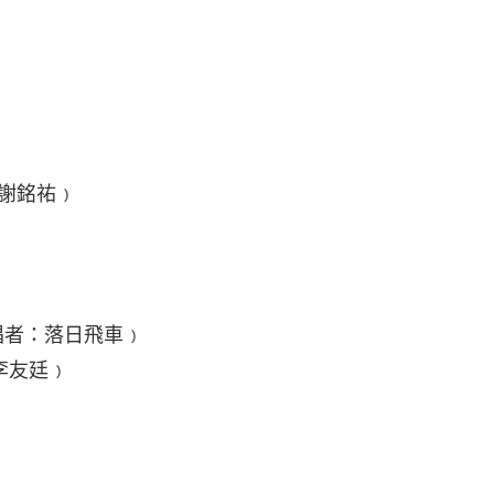
）
謝銘祐﹚
﹙演唱者：落日飛車﹚
李友廷﹚