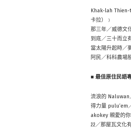
Khak-lah Th
卡拉）﹚
那三年／威德文
到底／三十而立
當太陽升起時／
阿民／科科農場
■
最佳原住民語
流浪的 Nalu
得力量 pulu
akokey 親
žž／那屋瓦文化