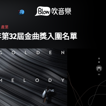
・
產業
1年第32屆金曲獎入圍名單