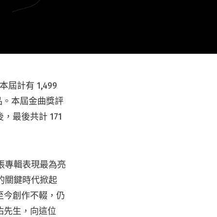
計有 1,499
件作品。本屆金曲獎評
最後共計 171
兩張專輯表現最為亮
的關鍵時代掀起
至今創作不輟，仍
佑先生，向這位