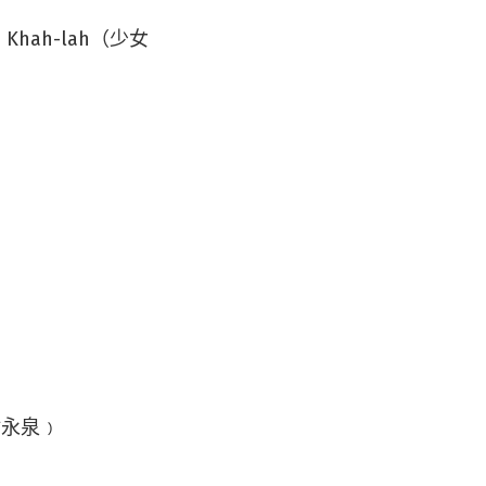
 Khah-lah（少女
謝永泉﹚