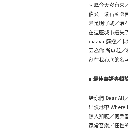
阿峰今天沒有來
伯父／滾石國際音
若是明仔載／滾石
在這座城市遺失
maava 擁抱
因為你 所以我
刻在我心底的名
■ 最佳華語專輯
給你們 Dear 
出沒地帶 Wher
無人知曉／何樂
家常音樂／任性