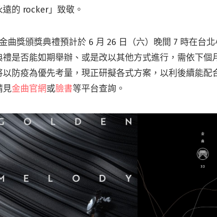
的 rocker」致敬。
樂金曲獎頒獎典禮預計於 6 月 26 日（六）晚間 7 時在
典禮是否能如期舉辦、或是改以其他方式進行，需依下個
將以防疫為優先考量，現正研擬各式方案，以利後續能配
請見
金曲官網
或
臉書
等平台查詢。