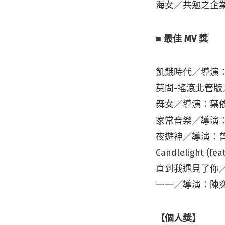
海女／共勉之企
■ 最佳 MV 獎
飢餓時代／導演：
莫問-搖滾北管
舞女／導演：葉
家常音樂／導演
夜遊神／導演：
Candleligh
直到我遇見了你
一一／導演：陳
【個人獎】