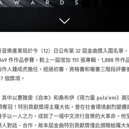
音樂產業局於今（12）日公布第 32 屆金曲獎入圍名單，本屆
,349 件作品參賽，較上一屆增加 151 張專輯、1,888 
作人鍾成虎擔任，經過初審、資格審和複審三階段評審後，
7 個獎項。
，其中以曹雅雯《自本》和桑布伊《得力量 pulu’em》
 項奪冠！特別貢獻獎得主羅大佑，曾在社會環境劇烈變遷
幾乎以一人之力，成就了一場中文流行音樂的大革命。他
樂人對話、合作，故本屆金曲特別貢獻獎僅此頒贈給羅大