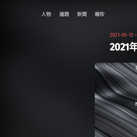
跳
至
人物
議題
新聞
雜吹
主
要
2021-05-12
內
202
容