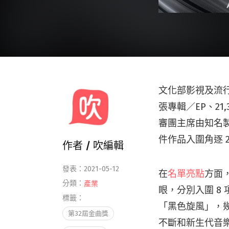
文化部影視及流行
張專輯／EP、21
審團主席由知名製
件作品入圍角逐 2
作者 /
吹編輯
發表：2021-05-12
在
名單亮點
方面
分類：
產業
眼，分別入圍 8
標籤：
「黑色旋風」，
第32屆金曲獎
不斷和新生代音