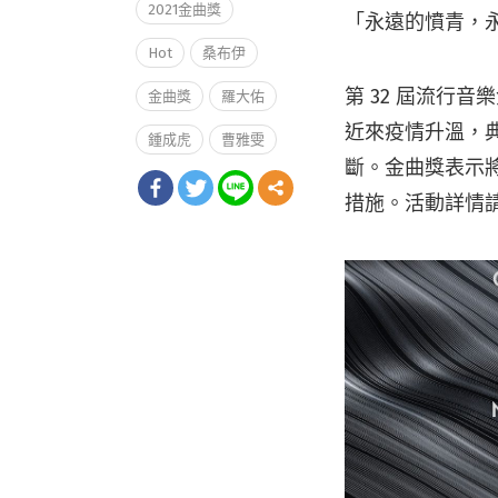
2021金曲獎
「永遠的憤青，永遠
Hot
桑布伊
第 32 屆流行音
金曲獎
羅大佑
近來疫情升溫，
鍾成虎
曹雅雯
斷。金曲獎表示
措施。活動詳情