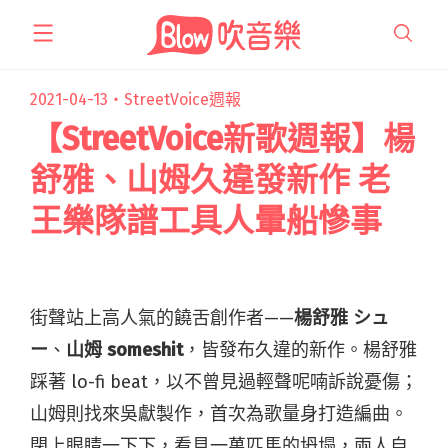
跳
至
主
要
2021-04-13・
StreetVoice週報
內
【StreetVoice新歌週報】楊
容
舒雅、山姆久違發新作 老
王樂隊譜工具人暈船慘事
街聲站上高人氣的饒舌創作者——
楊舒雅 シュ
ー
、
山姆 someshit
，皆發布久違的新作。楊舒雅
踩著 lo-fi beat，以不曾見過輕聲呢喃訴說憂傷；
山姆則找來吳獻製作，首次為歌量身打造編曲。
閉上眼睛一下下，看見一萬匹馬的坍塌，兩人自