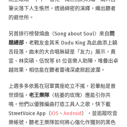
筆尖落下人生悵然，透過綿密的演繹，織出聽者
的避世所。
另首排行榜發燒曲〈Song about Soul〉來自
問
題總部
，老戰友金其禾 Dudu King 為此曲添上饒
舌段落，曲末的大合唱無疑是「友力」展示，黃
宣、林奕碩、伍悅等 61 位音樂人助陣，堆疊出卓
越效果，相信能在聽者靈魂深處掀起波瀾。
上週多多依舊在冠軍寶座屹立不搖，若暈船是普
世煩惱，
老王樂隊
〈枯萎的玫瑰〉應能引你共
鳴，他們以優雅編曲打造工具人之歌，快下載
StreetVoice App（
iOS
、
Android
），並追蹤吹音
樂帳號，聽老王樂隊如何將心傷化作獨到的黑色