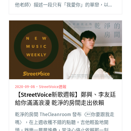
他老師〉描述一段只有「我愛你」的單戀，以灰
暗的下行音開場，一段弦樂間奏像是易受對方牽
動的心境。荷爾蒙少年 Hormone B閱讀全文
"【StreetVoice新歌週報】荷爾蒙少年專輯先行
曲搶聽 問題總部找「我是機車少女」凌元耕共
唱"
2020-09-08・StreetVoice週報
【StreetVoice新歌週報】鄭興、李友廷
給你滿滿浪漫 乾淨的房間走出依賴
乾淨的房間 TheCleanroom 發布〈你要跟我走
嗎〉，在上週收穫不錯的點聽。吉他輕盈地開
頭，器樂一層層堆疊，當決心停止依賴那一刻，