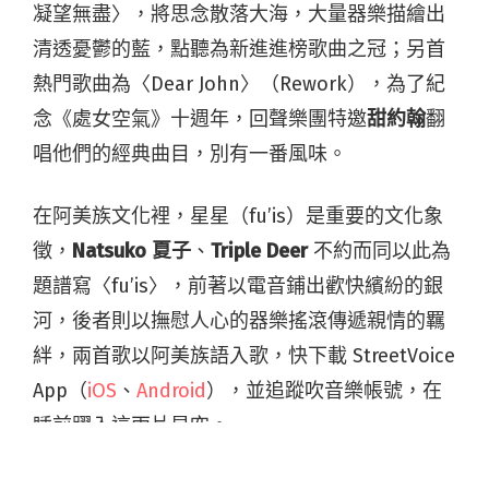
凝望無盡〉，將思念散落大海，大量器樂描繪出
清透憂鬱的藍，點聽為新進進榜歌曲之冠；另首
熱門歌曲為〈Dear John〉（Rework），為了紀
念《處女空氣》十週年，回聲樂團特邀
甜約翰
翻
唱他們的經典曲目，別有一番風味。
在阿美族文化裡，星星（fu’is）是重要的文化象
徵，
Natsuko 夏子
、
Triple Deer
不約而同以此為
題譜寫〈fu’is〉，前著以電音鋪出歡快繽紛的銀
河，後者則以撫慰人心的器樂搖滾傳遞親情的羈
絆，兩首歌以阿美族語入歌，快下載 StreetVoice
App（
iOS
、
Android
），並追蹤吹音樂帳號，在
睡前躍入這兩片星空。