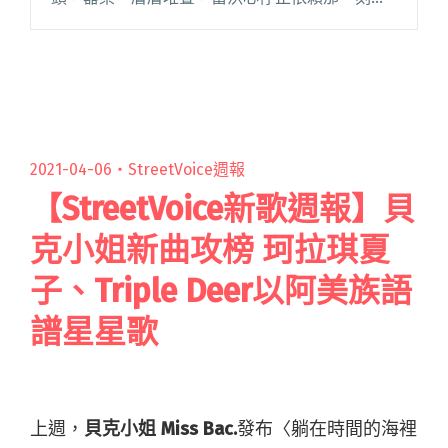
時間也帶你奮力向前，周遭景物宛如新生。新加
入街聲的慣性成癮 Inertia addiction，首發曲閱
讀全文 "【StreetVoice新歌週報】鄭興、李友廷
給你滿滿浪漫 乾淨的房間走出依賴"
2021-04-06・
StreetVoice週報
【StreetVoice新歌週報】貝
克小姐新曲攻榜 珂拉琪夏
子、Triple Deer以阿美族語
譜星星歌
上週，
貝克小姐 Miss Bac.
發布〈躺在時間的海裡