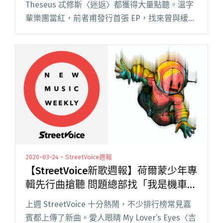
Theseus 忒修斯〈迷返〉都獲得大量點聽。溫字
輩樂團當紅，前者甫發行首張 EP，找來曾與緩
緩、廢埕樂團合作的湯瑪士、 Everydaze 王宥盛
共同製作；後者發布 2021 年第二支作品，維持閱
讀全文 "【StreetVoice新歌週報】溫室雜草、忒
修斯新作攻榜 DSPS翻唱輕盈版〈You’ll See〉"
2020-03-24・StreetVoice週報
【StreetVoice新歌週報】荷爾蒙少年專
輯先行曲搶聽 問題總部找「我是機車少
女」凌元耕共唱
上週 StreetVoice 十分熱鬧，不少排行榜常見嘉
賓都上傳了新曲。愛人眼睛 My Lover’s Eyes〈吉