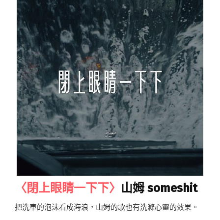
〈閉上眼睛一下下〉
山姆 someshit
把洗車的泡沫看成海浪，山姆的歌也有洗滌心靈的效果。