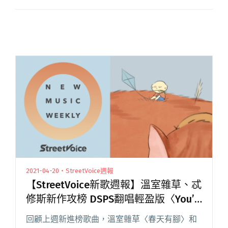
2021-04-20・StreetVoice週報
【StreetVoice新歌週報】溫室雜草、忒
修斯新作攻榜 DSPS翻唱輕盈版〈You’ll
See〉
回顧上週新進榜歌曲，溫室雜草〈春天有腳〉和