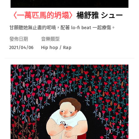
〈一萬匹馬的坍塌〉
楊舒雅 シュー
甘願聽她無止盡的呢喃，配著 lo-fi beat 一起療傷。
發佈日期
音樂類型
2021/04/06
Hip hop / Rap