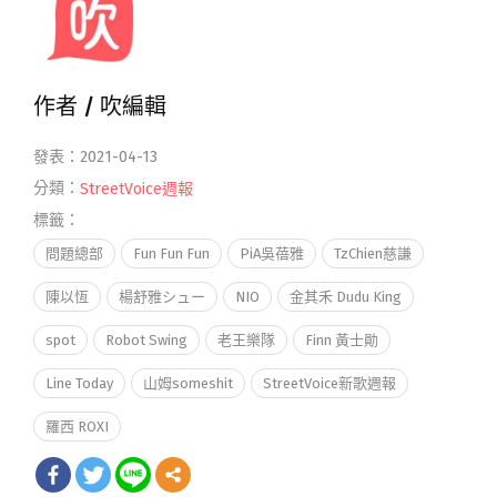
作者 /
吹編輯
發表：2021-04-13
分類：
StreetVoice週報
標籤：
問題總部
Fun Fun Fun
PiA吳蓓雅
TzChien慈謙
陳以恆
楊舒雅シュー
NIO
金其禾 Dudu King
spot
Robot Swing
老王樂隊
Finn 黃士勛
Line Today
山姆someshit
StreetVoice新歌週報
羅西 ROXI