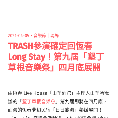
將於臺北 Legacy 和高雄閱讀全文 "ゲシュタルト
乙女首次舉辦中大型專場巡迴 早鳥票售罄後預售
開跑！"
2021-04-05・
音樂節｜現場
TRASH參演確定回恆春
Long Stay！第九屆「墾丁
草根音樂祭」四月底展開
由恆春 Live House「山羊酒館」主理人山羊所籌
辦的「
墾丁草根音樂會
」第九屆即將在四月底，
面海的恆春夢幻民宿「日日旅海」舉辦展開！