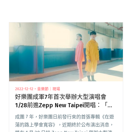
2022-12-12・音樂節｜現場
好樂團成軍7年首次舉辦大型演唱會
1/28前進Zepp New Taipei開唱：「開
工前先來沾沾喜氣」
成團 7 年，好樂團日前發行來的首張專輯《在遊
蕩的路上學會寬容》，近期終於公布演出消息，