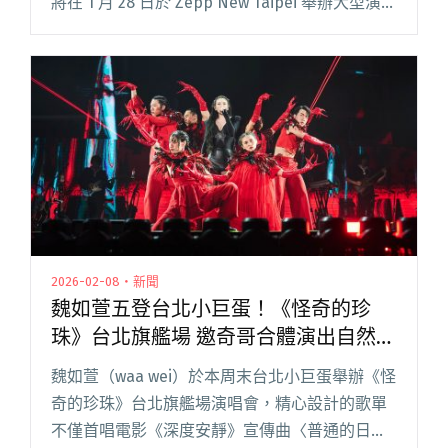
將在 1 月 28 日於 Zepp New Taipei 舉辦大型演唱
會，首次挑戰兩千人場地，作為出道以來規模最
大的專場。當日適逢大年初七農曆春節尾聲，閱
讀全文 "好樂團成軍7年首次舉辦大型演唱會 1/28
前進Zepp New Taipei開唱：「開工前先來沾沾喜
氣」"
2026-02-08・新聞
魏如萱五登台北小巨蛋！《怪奇的珍
珠》台北旗艦場 邀奇哥合體演出自然捲
經典作
魏如萱（waa wei）於本周末台北小巨蛋舉辦《怪
奇的珍珠》台北旗艦場演唱會，精心設計的歌單
不僅首唱電影《深度安靜》宣傳曲〈普通的日