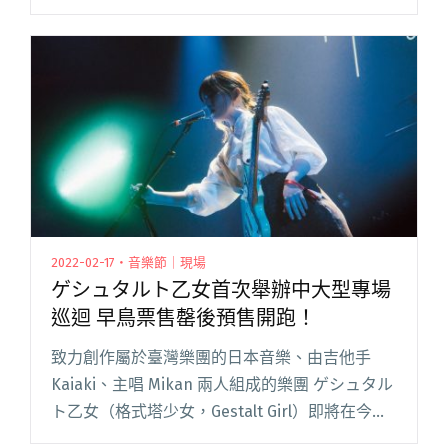
子〉，還嘗試將〈If〉與怪奇比莉〈What Was I
Made For?〉混搭、傾訴心情。2 月 7 日首閱讀全
文 "魏如萱五登台北小巨蛋！《怪奇的珍珠》台
北旗艦場 邀奇哥合體演出自然捲經典作"
2022-02-17・音樂節｜現場
ゲシュタルト乙女首次舉辦中大型專場
巡迴 早鳥票售罄後預售開跑！
致力創作屬於臺灣樂團的日本音樂、由吉他手
Kaiaki、主唱 Mikan 兩人組成的樂團 ゲシュタル
ト乙女（格式塔少女，Gestalt Girl）即將在今年
3月 16 日（三）釋出全新專輯《Amoeba》，並