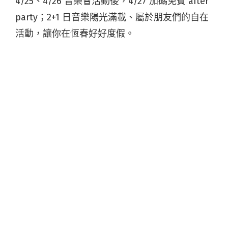
4/25、4/26 音樂會活動後，4/27 加碼免費 after
party；2+1 日音樂陽光滿載、屬於朋友們的自在
活動，讓你在恆春好好度假。
墾丁草根音樂會過去演出者包括：陳昇、熊寶
貝、草莓救星、盪在空中、猴子飛行員、大囍