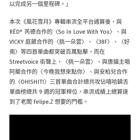
以完成另一個里程碑。」
本次《風花雪月》專輯串流全平台通算後，與
RĒD° 芮德合作的〈So In Love With You〉、與
V!CKY 庭葳合作的〈挑一朵雲〉、〈38F〉、〈好
南〉等四首單曲都突破百萬點擊，而在
Streetvoice 街聲上，〈挑一朵雲〉、與唐貓主唱
阿蘭合作的〈今晚我想來點你〉、與安柏兒合作
的〈OH!SHIT!〉三首單曲合計總共攻佔嘻哈饒舌
單曲榜總共 9 週的冠軍桿位，串流成績上總算達
到了老闆 Felipe.Z 想要的門檻。