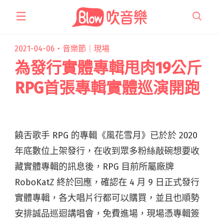
跳
至
主
要
2021-04-06・
音樂節｜現場
內
為發行實體專輯甩肉19公斤
容
RPG首張專輯實體巡演開跑
饒舌歌手 RPG 的專輯《風花雪月》已於於 2020
年底數位上架發行，在收到眾多粉絲敲碗想要收
藏實體專輯的訊息後，RPG 目前所屬廠牌
RoboKatZ 終於回應，確認在 4 月 9 日正式發行
實體專輯，各大唱片行都可以購買，並且也順勢
安排誠品巡迴講唱會，免費進場，現場憑專輯簽