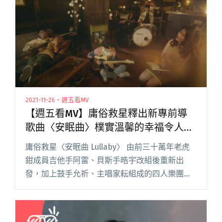
2021-11-26・週五看MV
【週五看MV】庸俗救星釋出新專前導
歌曲〈安眠曲〉樸實溫馨的幸福令人忘
卻憂煩
庸俗救星〈安眠曲 Lullaby〉 由前三十萬年老虎
鉗成員吉他手阿雷、貝斯手晧宇改組後重新出
發，加上鼓手允祈、主唱家耘組成的四人樂團
「庸俗救星」，即將於 11 月 29 日發行首張專輯
《末日倒數的庸俗週記》。前導 MV〈安眠曲〉來
自貝斯手晧閱讀全文 "【週五看MV】庸俗救星釋