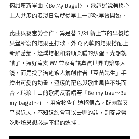
懶甜蜜新單曲〈Be My Bagel〉，歌詞述說著與心
上人共度的浪漫日常就從早上一起吃早餐開始。
此曲與麥當勞合作，算是替 3/31 新上市的早餐焙
果堡所寫的焙果主打歌，外 Q 內軟的焙果搭配上
新鮮蕃茄、煙燻培根和滑順柔暖的炒蛋，光想就
餓了，還好這支 MV 並沒有讓真實世界的焙果入
鏡，而是找了治癒系人氣創作者「豆苗先生」手
繪出可愛的動畫，溫暖的配色與歌曲風格不謀而
合。琅琅上口的歌詞反覆唱著「Be my bae～Be
my bagel～」，用食物告白這招很高，既幽默又
平易近人，不知道約會可以去哪的話，到麥當勞
吃吃焙果想必是不錯的選擇！