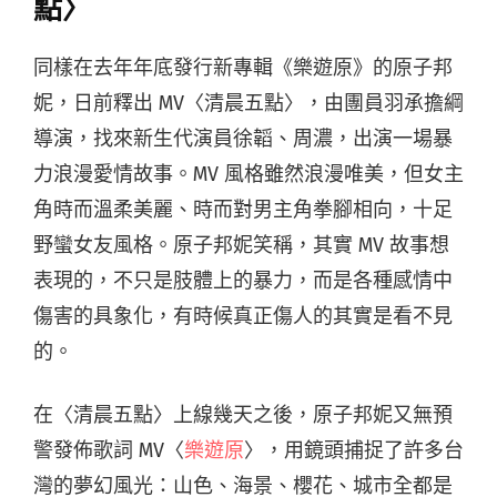
點〉
同樣在去年年底發行新專輯《樂遊原》的原子邦
妮，日前釋出 MV〈清晨五點〉，由團員羽承擔綱
導演，找來新生代演員徐韜、周濃，出演一場暴
力浪漫愛情故事。MV 風格雖然浪漫唯美，但女主
角時而溫柔美麗、時而對男主角拳腳相向，十足
野蠻女友風格。原子邦妮笑稱，其實 MV 故事想
表現的，不只是肢體上的暴力，而是各種感情中
傷害的具象化，有時候真正傷人的其實是看不見
的。
在〈清晨五點〉上線幾天之後，原子邦妮又無預
警發佈歌詞 MV〈
樂遊原
〉，用鏡頭捕捉了許多台
灣的夢幻風光：山色、海景、櫻花、城市全都是