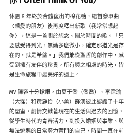
你 I Often Think Of You〉
休團 8 年終於合體復出的棉花糖，繼首發單曲
〈親愛的朋友〉後再度釋出新歌〈我常常想起
你〉，這是一首關於想念、關於時間的歌。「只
要感受得到光，無論多麽微小，確定那道光是存
在的，就是希望。」我們能從聖哲的創作中，感
受到擁有友伴的珍貴，所有與之相處的時光，皆
是生命旅程中最美好的遇上。
MV 陣容十分搶眼，由夏于喬（喬喬）、李霈瑜
（大霈）和黃瀞怡（小薰）飾演彼此認識了十年
的閨蜜，劇情交織著現在的生活與過去的回憶，
從學生時代的青春活力，到投入婚姻與事業、與
無法逃避的日常努力奮鬥的自己，時間一直在前