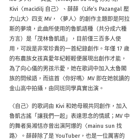
Kivi〈macidilj 自己〉、薛薛〈Life’s Pazangal 壓
力山大〉四支 MV，〈夢人〉的創作主題即是阿拉
斯的夢境，此曲所使用的魯凱語種（共分成六種
方言）是「茂林魯凱語」，目前僅三百多人使
用，可說是非常珍貴的一首紀錄創作。年僅 17 歲
的布農族女孩真愛年紀輕輕便展現出創作才能，
為了向心儀的男孩示愛，她在歌詞中加入太魯閣
族的問候語，而這首〈你好嗎〉MV 即在她就讀的
金山高中拍攝，由同班同學真實出演。
〈自己〉的歌詞由 Kivi 和她母親共同創作，加入
魯凱古謠「讓我們一起」表達思念的情感；MV 中
的舞者吳湘恬亦曾出演阿爆的〈mainu sun 找
路〉。薛薛除了是 YouTuber，也是一位厲害的