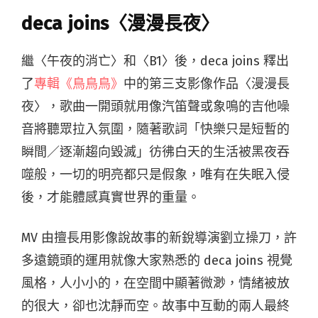
deca joins〈漫漫長夜〉
繼〈午夜的消亡〉和〈B1〉後，deca joins 釋出
了
專輯《鳥鳥鳥》
中的第三支影像作品〈漫漫長
夜〉，歌曲一開頭就用像汽笛聲或象鳴的吉他噪
音將聽眾拉入氛圍，隨著歌詞「快樂只是短暫的
瞬間／逐漸趨向毀滅」彷彿白天的生活被黑夜吞
噬般，一切的明亮都只是假象，唯有在失眠入侵
後，才能體感真實世界的重量。
MV 由擅長用影像說故事的新銳導演劉立操刀，許
多遠鏡頭的運用就像大家熟悉的 deca joins 視覺
風格，人小小的，在空間中顯著微渺，情緒被放
的很大，卻也沈靜而空。故事中互動的兩人最終