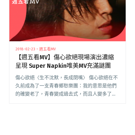
2018-02-23・週五看MV
【週五看MV】傷心欲絕現場演出濃縮
呈現 Super Napkin唯美MV充滿謎團
傷心欲絕〈生不沈默，長成閉嘴〉 傷心欲絕在不
久前成為了一支青春鄉愁樂團：我的意思是他們
的確變老了，青春變成過去式，而且人變多了，
敘述起直來直往的情感，在懷疑和困頓中多了一
分自省。 出自新專輯〈生不沈默，長成閉嘴〉把
最重要的兩句話當成歌名，或閱讀全文 "【週五
看MV】傷心欲絕現場演出濃縮呈現 Super
Napkin唯美MV充滿謎團"