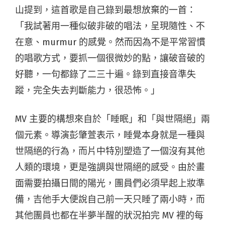
山提到，這首歌是自己錄到最想放棄的一首：
「我試著用一種似破非破的唱法，呈現隨性、不
在意、murmur 的感覺。然而因為不是平常習慣
的唱歌方式，要抓一個很微妙的點，讓破音破的
好聽，一句都錄了二三十遍。錄到直接音準失
蹤，完全失去判斷能力，很恐怖。」
MV 主要的構想來自於「睡眠」和「與世隔絕」兩
個元素。導演彭肇萱表示，睡覺本身就是一種與
世隔絕的行為，而片中特別塑造了一個沒有其他
人類的環境，更是強調與世隔絕的感受。由於畫
面需要拍攝日間的陽光，團員們必須早起上妝準
備，吉他手大便說自己前一天只睡了兩小時，而
其他團員也都在半夢半醒的狀況拍完 MV 裡的每