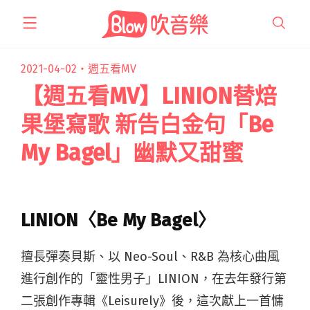
跳
至
主
要
2021-04-02・
週五看MV
內
【週五看MV】LINION替焙
容
果堡寫歌 新告白金句「Be
My Bagel」幽默又甜蜜
LINION〈Be My Bagel〉
擅長彈奏貝斯、以 Neo-Soul、R&B 為核心曲風
進行創作的「靈性男子」LINION，在去年發行第
二張創作專輯《Leisurely》後，這次獻上一首慵