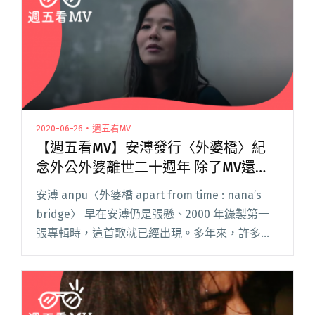
出新專前導歌曲〈安眠曲〉樸實溫馨的幸福令人
忘卻憂煩"
2020-06-26・週五看MV
【週五看MV】安溥發行〈外婆橋〉紀
念外公外婆離世二十週年 除了MV還有
限定首播短片
安溥 anpu〈外婆橋 apart from time : nana’s
bridge〉 早在安溥仍是張懸、2000 年錄製第一
張專輯時，這首歌就已經出現。多年來，許多樂
迷在各種演出裡都曾聽過安溥以民謠吉他的形式
唱起〈外婆橋〉，但安溥卻一再閱讀全文 "【週
五看MV】安溥發行〈外婆橋〉紀念外公外婆離世
二十週年 除了MV還有限定首播短片"