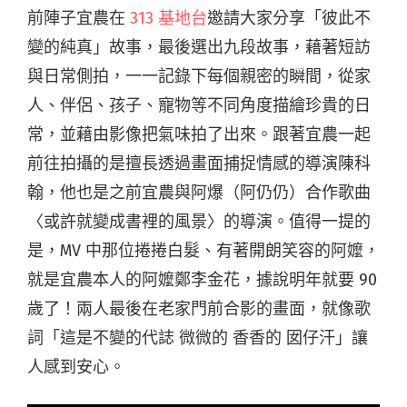
前陣子宜農在
313 基地台
邀請大家分享「彼此不
變的純真」故事，最後選出九段故事，藉著短訪
與日常側拍，一一記錄下每個親密的瞬間，從家
人、伴侶、孩子、寵物等不同角度描繪珍貴的日
常，並藉由影像把氣味拍了出來。跟著宜農一起
前往拍攝的是擅長透過畫面捕捉情感的導演陳科
翰，他也是之前宜農與阿爆（阿仍仍）合作歌曲
〈或許就變成書裡的風景〉的導演。值得一提的
是，MV 中那位捲捲白髮、有著開朗笑容的阿嬤，
就是宜農本人的阿嬤鄭李金花，據說明年就要 90
歲了！兩人最後在老家門前合影的畫面，就像歌
詞「這是不變的代誌 微微的 香香的 囡仔汗」讓
人感到安心。