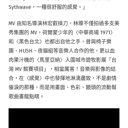
Sythwave，一種很舒服的感覺。」
MV 由知名導演林宏叡操刀，林導不僅拍過多支美
秀集團的 MV，荷爾蒙少年的〈中華商場 1971〉
和〈黑色台北〉也都出自他之手，曾與椅子樂
團、HUSH、夜貓組等音樂人合作的他，更以血
肉果汁機的〈馬里亞納〉入圍城市遊牧影展「台
灣 MV 競賽項目」，相當厲害！音樂與影像的結
合，在〈感覺〉中也發揮地淋漓盡致，不是劇情
催淚的那種，而是用畫面、色彩、鏡頭的流動幫
歌曲畫龍點睛。