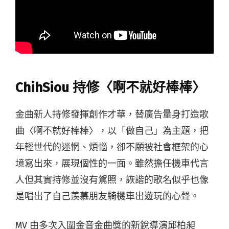
ChihSiou 持修〈啊不就好棒棒〉
金曲新人持修發揮創作才華，替廣告量身打造歌
曲〈啊不就好棒棒〉，以「做自己」為主題，把
年輕世代的迷惘、煩惱，卻不願被社會框架的心
境寫出來，展現個性的一面。雖然擔任機車代言
人但其實持修並沒有駕照，詼諧的歌名似乎也像
是唱出了自己羨慕朋友騎機車出遊玩的心聲。
MV 由多次入圍金音金曲獎的新銳導演邱柏昶