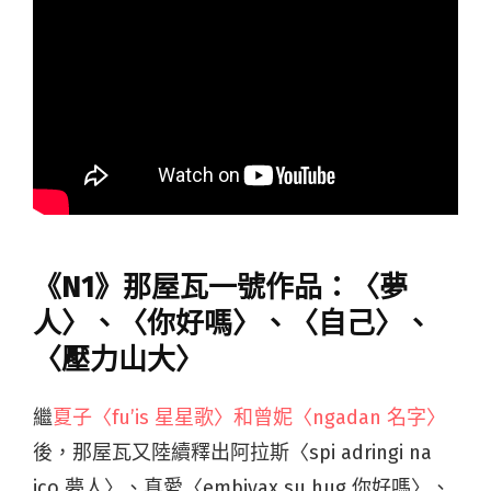
《N1》那屋瓦一號作品：〈夢
人〉、〈你好嗎〉、〈自己〉、
〈壓力山大〉
繼
夏子〈fu’is 星星歌〉和曾妮〈ngadan 名字〉
後，那屋瓦又陸續釋出阿拉斯〈spi adringi na
ico 夢人〉、真愛〈embiyax su hug 你好嗎〉、