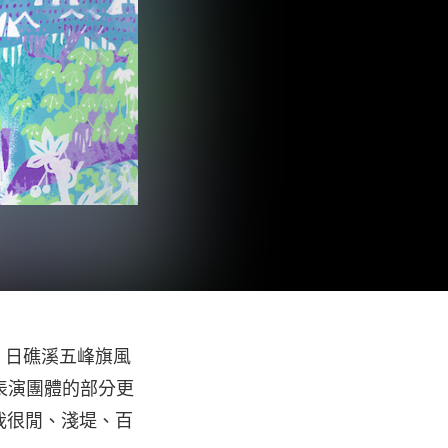
 24 日礁溪五峰旗風
表演團體的部分更
正我很閒、淺堤、百