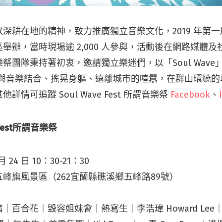
深耕在地的精神，致力推廣獨立音樂文化，2019 年第
舉辦，當時現場逾 2,000 人參與，活動後在網路媒體
祭團隊秉持著初衷，邀請獨立樂迷們，以「Soul Wave」
靈魂與音樂結合、搖晃身軀、遠離城市的喧囂，在群山環繞
詳情可追蹤 Soul Wave Fest 所謂音樂祭
Facebook
、
e Fest所謂音樂祭
月 24 日 10：30-21：30
峰旗風景區（262宜蘭縣礁溪鄉五峰路89號）
｜百合花｜毀容姐妹會｜熱寫生｜李浩瑋 Howard Lee