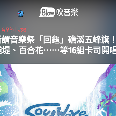
・
音樂節｜現場
1所謂音樂祭「回龜」礁溪五峰旗
淺堤、百合花⋯⋯等16組卡司開