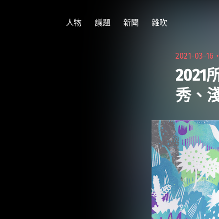
跳
至
人物
議題
新聞
雜吹
主
要
2021-03-16
內
202
容
秀、