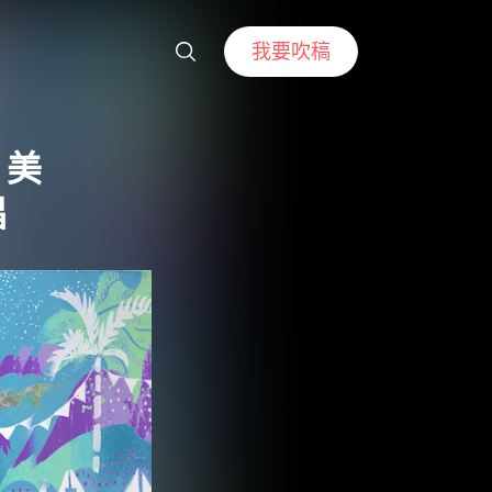
我要吹稿
！美
唱