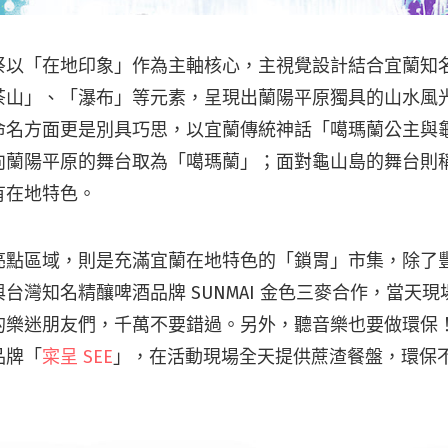
祭以「在地印象」作為主軸核心，主視覺設計結合宜蘭知
茶山」、「瀑布」等元素，呈現出蘭陽平原獨具的山水風
命名方面更是別具巧思，以宜蘭傳統神話「噶瑪蘭公主與
向蘭陽平原的舞台取為「噶瑪蘭」；面對龜山島的舞台則
有在地特色。
亮點區域，則是充滿宜蘭在地特色的「鎖胃」市集，除了
台灣知名精釀啤酒品牌 SUNMAI 金色三麥合作，當天
的樂迷朋友們，千萬不要錯過。另外，聽音樂也要做環保
品牌「
寀呈 SEE
」，在活動現場全天提供蔗渣餐盤，環保