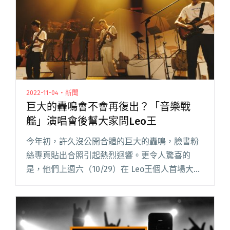
2022-11-04・新聞
巨大的轟鳴會不會再復出？「音樂戰
艦」演唱會後幫大家問Leo王
今年初，許久沒公開合體的巨大的轟鳴，臉書粉
絲專頁貼出合照引起熱烈迴響。更令人驚喜的
是，他們上週六（10/29）在 Leo王個人首場大型
演唱會「音樂戰艦」突然現身，最後安可演唱代
表作〈登鸛雀樓〉，只可惜就那晚驚鴻一瞥。
「再演幾次也沒那麼特別閱讀全文 "巨大的轟鳴
會不會再復出？「音樂戰艦」演唱會後幫大家問