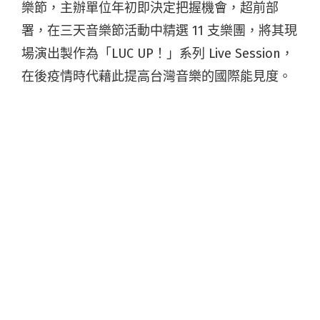
樂節，主辦單位年初即決定把握機會，超前部
署，在三天音樂節活動中精選 11 支樂團，將其現
場演出製作為「LUC UP！」系列 Live Session，
在後疫情時代藉此提高台灣音樂的國際能見度。
「LUC UP！」拍攝名單包含
血肉果汁機、海豚刑
警、孔雀眼、JADE、星期三與壞透樂團、Go Go
Machine Orchestra、葉穎、呂士軒、Cold