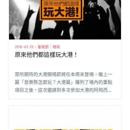
Leo王"
2016-03-25・音樂節｜現場
原來他們都這樣玩大港！
眾所期待的大港開唱即將在本周末登場，繼上一
篇「音樂祭怎麼玩？大港篇」羅列了場內的重點
項目之後，這次邀請到多次參加大港的阿飛西
雅、濁水溪公社、1976、必順鄉村、河豚子、滅
火器來分享他們的行程安排，以及必看的演出。
近期緊鑼密鼓籌備新專輯《知閱讀全文 "原來他
們都這樣玩大港！"