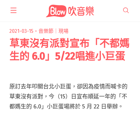
跳
至
主
要
2021-03-15・
音樂節｜現場
內
草東沒有派對宣布「不都媽
容
生的 6.0」5/22唱進小巨蛋
原訂去年叩關台北小巨蛋，卻因為疫情而喊卡的
草東沒有派對，今（15）日宣布順延一年的「不
都媽生的 6.0」小巨蛋場將於 5 月 22 日舉辦。