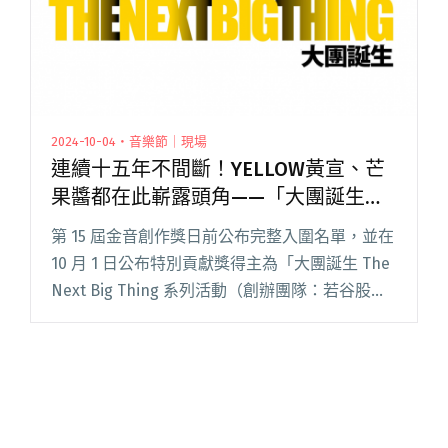
2024-10-04・音樂節｜現場
連續十五年不間斷！YELLOW黃宣、芒
果醬都在此嶄露頭角——「大團誕生」
獲金音創作獎「特別貢獻獎」
第 15 屆金音創作獎日前公布完整入圍名單，並在
10 月 1 日公布特別貢獻獎得主為「大團誕生 The
Next Big Thing 系列活動（創辦團隊：若谷股份
有限公司／街聲股份有限公司）」！ 文化部影視
及流行音樂產業局在新聞稿中表示：閱讀全文
"連續十五年不間斷！YELLOW黃宣、芒果醬都在
此嶄露頭角——「大團誕生」獲金音創作獎「特
別貢獻獎」"