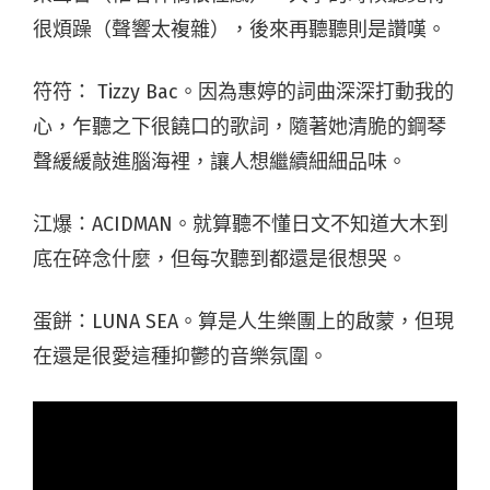
很煩躁（聲響太複雜），後來再聽聽則是讚嘆。
符符： Tizzy Bac。因為惠婷的詞曲深深打動我的
心，乍聽之下很饒口的歌詞，隨著她清脆的鋼琴
聲緩緩敲進腦海裡，讓人想繼續細細品味。
江爆：ACIDMAN。就算聽不懂日文不知道大木到
底在碎念什麼，但每次聽到都還是很想哭。
蛋餅：LUNA SEA。算是人生樂團上的啟蒙，但現
在還是很愛這種抑鬱的音樂氛圍。