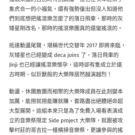
象虎合一的小福氣，還有強勢復出但沒人知道他
們到底想把搖滾樂怎麼了的落日飛車，那時的灰
矮星剛改名，那時的搖滾樂團真的還蠻搖滾的。
抵達動盪尾聲，堪稱世代交替年 2017 即將來臨，
灰矮星也已經變成 deca joins 了，落日飛車的
Jinji 也已經讓搖滾樂懷孕，這時卻有隻成立於遠
古時期、似巨獸般的大樂隊居然越演越烈！
動盪、休團散團而相聚的大樂隊成員在此刻變本
加厲，能撈就撈能賺就賺，套路盡出絕體絕命超
大型展開。這組本來只是為了免費入場看表演成
立的音樂祭限定 Side project 大樂隊，就跟被攻
擊村莊的哥吉拉一樣橫掃音樂祭，更讓參與的搖