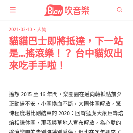
跳
至
主
要
2021-03-10・
人物
內
貓貓巴士即將抵達，下一站
容
是…搖滾樂！？ 台中貓奴出
來吃手手啦！
遙想 2015 至 16 年間，樂團圈在邁向轉捩點前夕
正動盪不安，小團換血不斷，大團休團解散，驚
悚程度堪比剛結束的 2020：回聲猛虎大象巨轟焙
焙相繼休團，那我與草地人宣布解散，為心愛的
搖滾樂團的告別時特別感傷，但也在次年迎來了