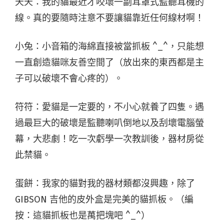
天天：我的貓最近才咬壞一副耳罩式監聽耳機的
線。真的要隨時注意不要讓貓靠近任何線材啊！
小兔：小音箱的海綿直接被當抓板 ^_^，只能想
一直創造貓咪友善空間了（放出來的東西都是主
子可以破壞不會心疼的）。
符符：愛貓是一定要的，不小心就養了四隻。遇
過最巨大的破壞是監聽喇叭倒地以及刮壞電腦螢
幕，大悲劇！吃一次虧學一次教訓後，器材房從
此禁貓。
蛋餅：我家的貓對我的器材類都沒興趣，除了
GIBSON 吉他的皮外盒是完美的貓抓板。（編
按：這貓抓板也是萬把塊吧 ^_^）