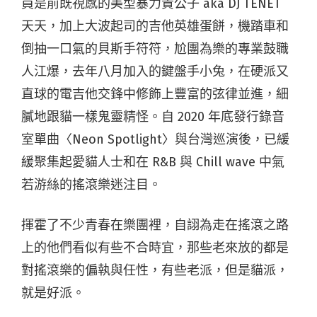
員是前既視感的美型暴力貴公子 aka DJ TENET
天天，加上大波起司的吉他英雄蛋餅，機踏車和
倒抽一口氣的貝斯手符符，尬團為樂的專業鼓職
人江爆，去年八月加入的鍵盤手小兔，在硬派又
直球的電吉他交鋒中修飾上豐富的弦律並進，細
膩地跟貓一樣鬼靈精怪。自 2020 年底發行錄音
室單曲〈Neon Spotlight〉與台灣巡演後，已緩
緩聚集起愛貓人士和在 R&B 與 Chill wave 中氣
若游絲的搖滾樂迷注目。
揮霍了不少青春在樂團裡，自詡為走在搖滾之路
上的他們看似有些不合時宜，那些老來放的都是
對搖滾樂的偏執與任性，有些老派，但是貓派，
就是好派。