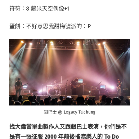
符符：8 釐米天空偶像+1
蛋餅：不好意思我甜梅號派的：P
銀巴士 @ Legacy Taichung
找大偉當
單曲
製作人又跟銀巴士表演，你們是不
是有一張征服
2000
年前後搖滾樂人的
To Do