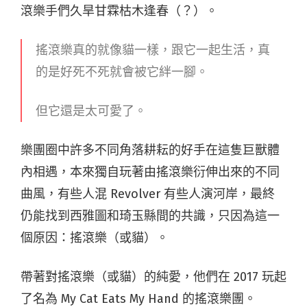
滾樂手們久旱甘霖枯木逢春（？）。
搖滾樂真的就像貓一樣，跟它一起生活，真
的是好死不死就會被它絆一腳。
但它還是太可愛了。
樂團圈中許多不同角落耕耘的好手在這隻巨獸體
內相遇，本來獨自玩著由搖滾樂衍伸出來的不同
曲風，有些人混 Revolver 有些人演河岸，最終
仍能找到西雅圖和琦玉縣間的共識，只因為這一
個原因：搖滾樂（或貓）。
帶著對搖滾樂（或貓）的純愛，他們在 2017 玩起
了名為 My Cat Eats My Hand 的搖滾樂團。