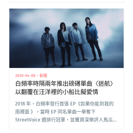
東海大學的學生，可能會對今年的聖誕夜又愛又
恨，因為兩場音樂會撞期啦！「東海建築、音
樂、美術三系聯合聖誕派對」和搖滾閱讀全文
"最愛的樂團都被東海大學訂走了！我也想去台中
過平安夜！"
2020-04-08・新聞
白頻率時隔兩年推出磅礡單曲〈迷航〉
以翻覆在汪洋裡的小船比擬愛情
2018 年，白頻率發行首張 EP《如果你能到我的
雨裡面 》，當時 EP 同名單曲一舉奪下
StreetVoice 週排行冠軍，並獲資深樂評人馬瓜老
師的推薦，沉潛近兩年，他們終於推出全新單曲