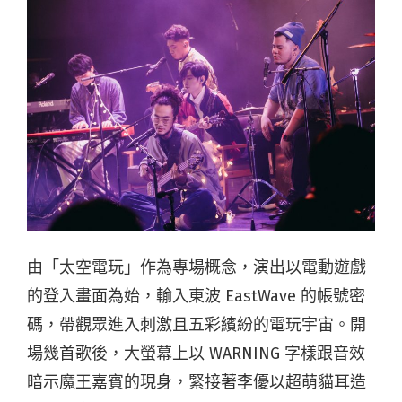
由「太空電玩」作為專場概念，演出以電動遊戲
的登入畫面為始，輸入東波 EastWave 的帳號密
碼，帶觀眾進入刺激且五彩繽紛的電玩宇宙。開
場幾首歌後，大螢幕上以 WARNING 字樣跟音效
暗示魔王嘉賓的現身，緊接著李優以超萌貓耳造