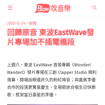
跳
至
主
要
2020-12-24・
新聞
內
回歸原音 東波EastWave發
容
片專場加不插電橋段
上週六，東波 EastWave 首張專輯《Wonder!
Wander!》發片專場在三創 Clapper Studio 順利
落幕，開場由睽違許久的粉紅噪音；與嘉賓李優
合作的段落更驚喜慶生，全場歌迷合唱生日快樂
歌，惹哭當日壽星的李優。