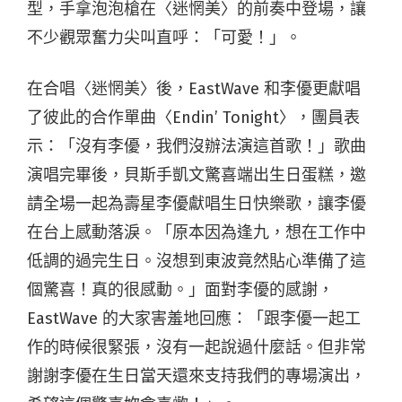
型，手拿泡泡槍在〈迷惘美〉的前奏中登場，讓
不少觀眾奮力尖叫直呼：「可愛！」。
在合唱〈迷惘美〉後，EastWave 和李優更獻唱
了彼此的合作單曲〈Endin’ Tonight〉，團員表
示：「沒有李優，我們沒辦法演這首歌！」歌曲
演唱完畢後，貝斯手凱文驚喜端出生日蛋糕，邀
請全場一起為壽星李優獻唱生日快樂歌，讓李優
在台上感動落淚。「原本因為逢九，想在工作中
低調的過完生日。沒想到東波竟然貼心準備了這
個驚喜！真的很感動。」面對李優的感謝，
EastWave 的大家害羞地回應：「跟李優一起工
作的時候很緊張，沒有一起說過什麼話。但非常
謝謝李優在生日當天還來支持我們的專場演出，