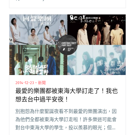
Savakan、三十萬年老虎鉗、生命樹、安妮朵
拉、青春大衛、非常口、粉紅噪音和騷包樂團，
恭喜大閱讀全文 "2015 貢寮海洋音樂祭 10 強名單
出爐！"
2014-12-23・新聞
最愛的樂團都被東海大學訂走了！我也
想去台中過平安夜！
別抱怨為什麼聖誕夜看不到最愛的樂團演出，因
為他們全都被東海大學訂走啦！許多樂迷可能會
對台中東海大學的學生，投以羨慕的眼光；但是