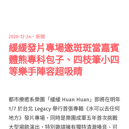
〈迷航〉 。 〈迷航〉創作靈感源自吉他手祐霖，
描述閱讀全文 "白頻率時隔兩年推出磅礡單曲
〈迷航〉以翻覆在汪洋裡的小船比擬愛情"
2020-12-24・
新聞
緩緩發片專場邀斑斑當嘉賓
體熊專科包子、四枝筆小四
等樂手陣容超吸睛
都市療癒系樂團「緩緩 Huan Huan」即將在明年
1/7 於台北 Legacy 舉行首張專輯《水可以去任何
地方》發片專場，同時是樂團成軍五年首次挑戰
大型場館演出，特別邀請擁有獨特清澈嗓音、可