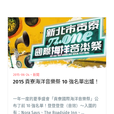
2015-06-24・新聞
2015 貢寮海洋音樂祭 10 強名單出爐！
一年一度的夏季盛會「貢寮國際海洋音樂祭」公
布了前 10 強名單！登登登登（音效）～入圍的
有：Nora Says、The Roadside Inn、