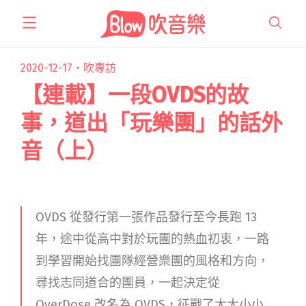
跳
至
主
要
2020-12-17・
吹專訪
內
【連載】一段OVDS的故
容
事，道出「玩樂團」的話外
音（上）
OVDS 從發行第一張作品發行至今長跑 13
年，途中從高中對於玩團的熱血初衷，一路
到學習開始找團隊經營樂團的風格和方向，
尋找志同道合的團員，一起決定從
OverDose 改名為 OVDS，征戰了大大小小