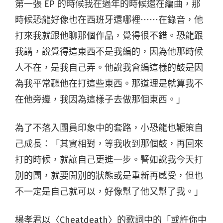
第一張 EP 的時候我在過年的時候還在編曲，那
時候恐龍好像也在西班牙還哪裡⋯⋯在錄音，他
打來我就跟他聊那個作品，覺得很不錯。恐龍跟
我講，說覺得這東西不是我編的，因為他那時候
人不在，是我自己弄。他說我會編這樣的鼓是因
為我平常聽他在打這些東西。那道理是就算我不
在他旁邊，我因為這樣子去做那個東西。」
為了不落入團員印象中的套路，小恐龍也鞭策自
己成長：「其實相對，等我收到那個鼓，再回來
打的時候，就讓自己更進一步。譬如說我今天打
別的團，就要開別的狀態或是重新再感受，但也
不一定是自己就可以，好像幫了他又幫了我。」
楊孝君以〈Cheatdeath〉的歌詞中的「或許你中