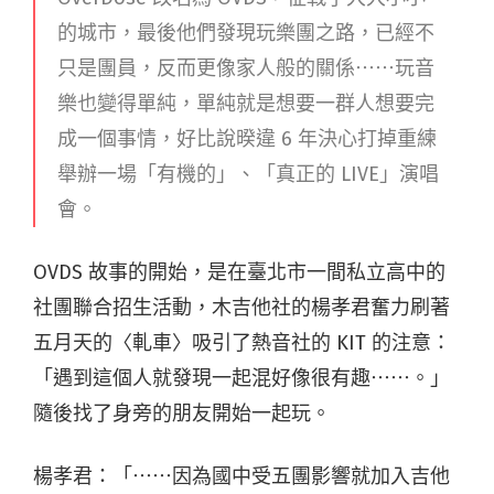
的城市，最後他們發現玩樂團之路，已經不
只是團員，反而更像家人般的關係
⋯⋯
玩音
樂也變得單純，單純就是想要一群人想要完
成一個事情
，好比說暌違 6 年決心打掉重練
舉辦一場「有機的」、「真正的 LIVE」演唱
會。
OVDS 故事的開始，是在臺北市一間私立高中的
社團聯合招生活動，木吉他社的楊孝君奮力刷著
五月天的〈軋車〉吸引了熱音社的 KIT 的注意：
「遇到這個人就發現一起混好像很有趣⋯⋯。」
隨後找了身旁的朋友開始一起玩。
楊孝君：「⋯⋯因為國中受五團影響就加入吉他