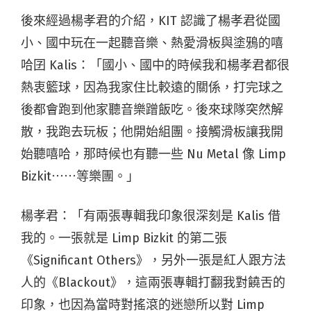
後來經過楊孝君的介紹，KIT 認識了楊孝君從國
小、國中玩在一起聽音樂、熱愛滑板與塗鴉的嘻
哈囝 Kalis：「國小、國中的時候我和楊孝君都很
熱衷籃球，因為我家住比較遠的關係，打完球之
後都會跑到他家聽音樂蹭飯吃。​後來球隊突然解
散，我跑去玩板；他開始組團。接觸滑板讓我開
始聽嘻哈，那時候也有聽一些 Nu Metal 像 Limp
Bizkit⋯⋯等樂團。」​
​楊孝君：「有兩張專輯我印象很深刻是 Kalis 借
我的。一張就是 Limp Bizkit 的第二張
《Significant Others》，另外一張是紅人跟方法
人的《Blackout》，​這兩張專輯打翻我對饒舌的
印象，也因為當時對搖滾的迷戀所以對 Limp