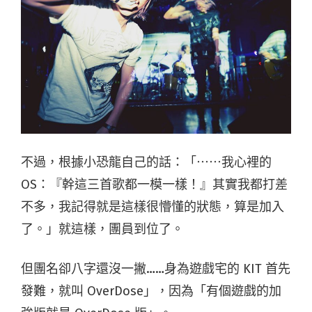
不過，根據小恐龍自己的話：「⋯⋯我心裡的
OS：『幹這三首歌都一模一樣！』其實我都打差
不多，我記得就是這樣很懵懂的狀態，算是加入
了。」就這樣，團員到位了。
但團名卻八字還沒一撇……身為遊戲宅的 KIT 首先
發難，就叫 OverDose」，因為「有個遊戲的加