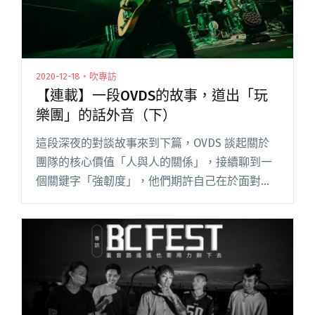
2020-12-18・吹專訪
【連載】一段OVDS的故事，道出「玩
樂團」的話外音（下）
這段深夜的對談故事來到下篇，OVDS 談起關於
團隊的核心價值「人與人的關係」，接續聊到一
個關鍵字「強韌度」，他們期許自己在於面對俗
務時仍能堅持自己的核心價值。呼應了這次暌違
多年釋出的專輯《黑的韌性》，也談到主唱楊孝
君他想要做像林強這樣義無反閱讀全文 "【連
載】一段OVDS的故事，道出「玩樂團」的話外音
（下）"