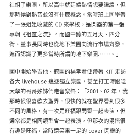
社組了樂團，所以高中就延續熱情想要繼續，但
那時候對熱音並沒有什麼概念。當時班上同學帶
了一張姐姐收藏的 CD 來學校，是閃靈的第一張
專輯《祖靈之流》。而國中聽的五月天、四分
衛、董事長同時也從地下樂團向流行市場齊發，
進而認識了更多當時所謂的地下樂團.⋯⋯。」
國中開始學吉他、聽團的楊孝君便帶著 KIT 走訪
各大 livehouse 追逐獨立樂團，甚至打工時跟唸
大學的哥哥姊姊們跑音樂祭：「2001、02 年，我
那時候很喜歡去聖界，很快的就在聖界看到很多
不同的風格，有一次是旺福跟閃靈一起表演，但
通常都是相同類型會一起表演，但那次的混搭很
有趣是旺福，當時還笑果十足的 cover 閃靈的