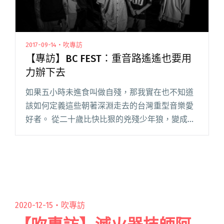
2017-09-14・吹專訪
【專訪】BC FEST：重音路遙遙也要用
力辦下去
如果五小時未進食叫做自殘，那我實在也不知道
該如何定義這些朝著深淵走去的台灣重型音樂愛
好者。 從二十歲比快比狠的兇殘少年狼，變成在
生活的大風中初染風霜略帶倦容的羅根。團員幾
經更迭，從 The Ball 公館教室開始就認識彼此的
「BEYOND 閱讀全文 "【專訪】BC FEST：重音路
遙遙也要用力辦下去"
2020-12-15・
吹專訪