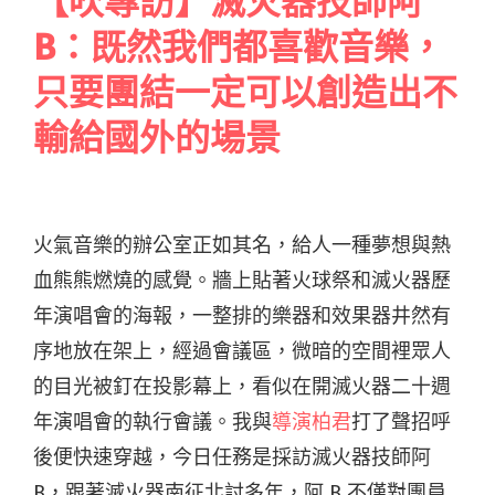
【吹專訪】滅火器技師阿
B：既然我們都喜歡音樂，
只要團結一定可以創造出不
輸給國外的場景
火氣音樂的辦公室正如其名，給人一種夢想與熱
血熊熊燃燒的感覺。牆上貼著火球祭和滅火器歷
年演唱會的海報，一整排的樂器和效果器井然有
序地放在架上，經過會議區，微暗的空間裡眾人
的目光被釘在投影幕上，看似在開滅火器二十週
年演唱會的執行會議。我與
導演柏君
打了聲招呼
後便快速穿越，今日任務是採訪滅火器技師阿
B，跟著滅火器南征北討多年，阿 B 不僅對團員