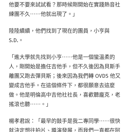
他要不要來試試看？那時候剛開始在實踐熱音社
練團不久⋯⋯他就出現了。」
陸陸續續，他們找到了現在的團員，小亨與
S.D.。
「進大學就先找到小亨⋯⋯他是一個蠻溫柔的
人，剛開始是擔任吉他手，但不久後因為貝斯手
離團又跑去彈貝斯；後來因為我們轉 OVDS 他又
變成吉他手。在這個條件下，都很願意去這麼
做。他是明倫高中吉他社社長，喜歡聽龐克，老
搖滾也聽⋯⋯。」
楊孝君說：「最早的鼓手是我二專同學⋯⋯很快
就決定想往拍片、導演發展，而我們一直都在阿