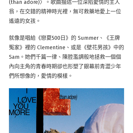
(than adore)〉。歌曲描述一位深陷愛情的主人
翁，在交錯的精神時光裡，無可救藥地愛上一位
遙遠的女孩。
就像是唱給《戀夏500日》的 Summer、《王牌
冤家》裡的 Clementine、或是《壁花男孩》中的
Sam。她們千篇一律、陳腔濫調般地拯救一個個
內向主角的青春時期卻也形塑了銀幕前青澀少年
們所想像的，愛情的模樣。