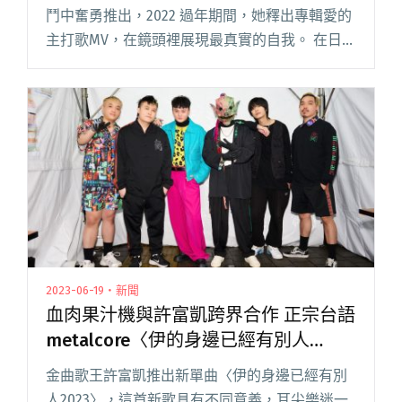
鬥中奮勇推出，2022 過年期間，她釋出專輯愛的
主打歌MV，在鏡頭裡展現最真實的自我。 在日常
生活中，總是碰到許多人的閒言閒語，不管是穿
衣風格還是行為舉止，總是被一句：「我覺得這
不像你耶」貼上先入為閱讀全文 "藍婷與李英宏
合作曲〈愛我就要愛我的全部〉 MV釋出對付年節
長輩迷因圖"
2023-06-19・新聞
血肉果汁機與許富凱跨界合作 正宗台語
metalcore〈伊的身邊已經有別人
2023〉正式數位上架
金曲歌王許富凱推出新單曲〈伊的身邊已經有別
人2023〉，這首新歌具有不同意義，耳尖樂迷一