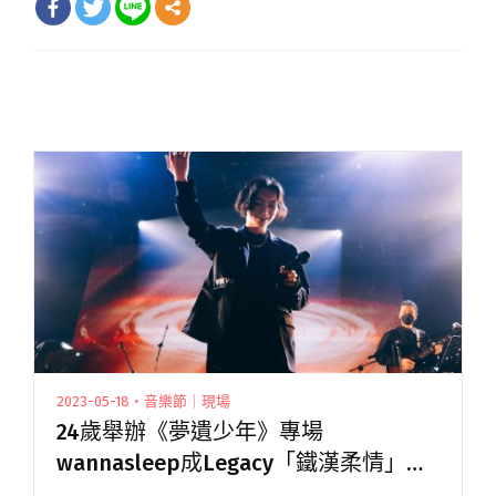
2023-05-18・音樂節｜現場
24歲舉辦《夢遺少年》專場
wannasleep成Legacy「鐵漢柔情」系
列最年輕演出者