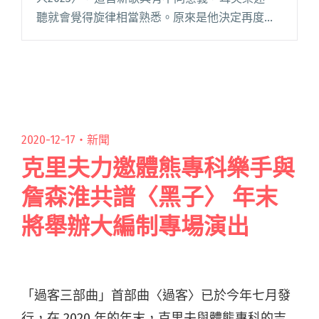
聽就會覺得旋律相當熟悉。原來是他決定再度把
這首 2017 年曾推出的作品進化蛻變，特別邀來金
曲樂團血肉果汁機跨界合唱成全新物種。許富凱
這麼形容：「歌曲主閱讀全文 "血肉果汁機與許
富凱跨界合作 正宗台語metalcore〈伊的身邊已
經有別人2023〉正式數位上架"
2020-12-17・
新聞
克里夫力邀體熊專科樂手與
詹森淮共譜〈黑子〉 年末
將舉辦大編制專場演出
「過客三部曲」首部曲〈過客〉已於今年七月發
行，在 2020 年的年末，克里夫與體熊專科的吉