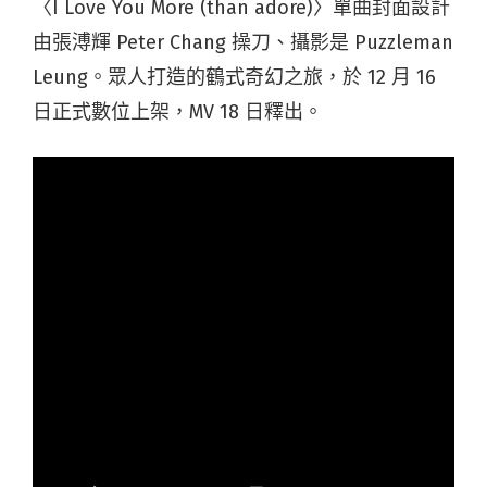
〈I Love You More (than adore)〉單曲封面設計
由張溥輝 Peter Chang 操刀、攝影是 Puzzleman
Leung。眾人打造的鶴式奇幻之旅，於 12 月 16
日正式數位上架，MV 18 日釋出。