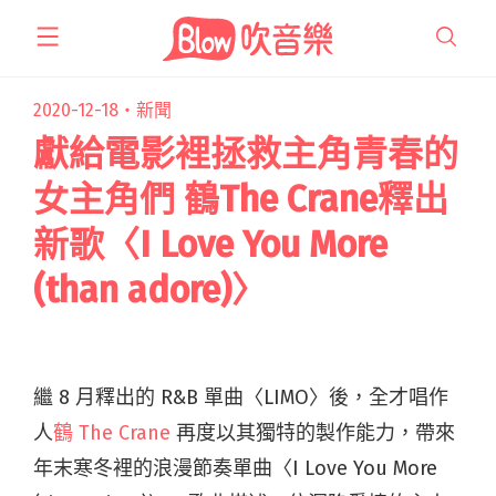
跳
至
主
要
2020-12-18・
新聞
內
獻給電影裡拯救主角青春的
容
女主角們 鶴The Crane釋出
新歌〈I Love You More
(than adore)〉
繼 8 月釋出的 R&B 單曲〈LIMO〉後，全才唱作
人
鶴 The Crane
再度以其獨特的製作能力，帶來
年末寒冬裡的浪漫節奏單曲〈I Love You More