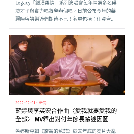
Legacy「鐵漢柔情」系列演唱會每年精選多名樂
壇才子與實力唱將舉辦個唱，日前公布今年的華
麗陣容讓樂迷們期待不已！名單包括：任賢齊、
曹格、脫拉庫、Leo王，以及 wannasleep。 從
節目《大嘻哈時代》嶄露頭角，自封「剪接文字
的今敏」的閱讀全文 "24歲舉辦《夢遺少年》專
場 wannasleep成Legacy「鐵漢柔情」系列最年
輕演出者"
2022-02-01・新聞
藍婷與李英宏合作曲〈愛我就要愛我的
全部〉 MV釋出對付年節長輩迷因圖
藍婷新專輯《旋轉的蘇菲》於去年底的發片大亂