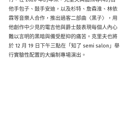
他手包子、鼓手安迪，以及杉特、詹森淮、林依
霖等音樂人合作，推出過客二部曲〈黑子〉，用
他創作中少見的電吉他與爵士鼓表現每個人內心
難以言明的黑暗與備受壓抑的痛苦。克里夫也將
於 12 月 19 日下午三點在「知了 semi salon」舉
行實驗性配置的大編制專場演出。