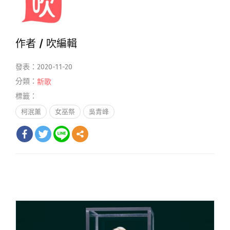
作者 /
吹編輯
發表：2020-11-20
分類：
新歌
標籤：
柯泯薰
女巫祭
吳青峰