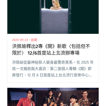
2025-09-23・新聞
洪佩瑜釋出2專《開》新歌〈包括但不
限於〉 12/6首度站上北流辦專場
洪佩瑜從最神秘新人變身最驚奇黑馬，在 2025 年
底一次揭密兩大喜訊：第二張個人專輯《開》即
將發行、12 月 6 日首度站上台北流行音樂中心舉
辦大型售票專場，趁勢釋出第二波單曲〈包括但
不限於〉，即刻起在各大數位音樂平台全面上
線。 有別於過往閱讀全文 "洪佩瑜釋出2專《開》
新歌〈包括但不限於〉 12/6首度站上北流辦專