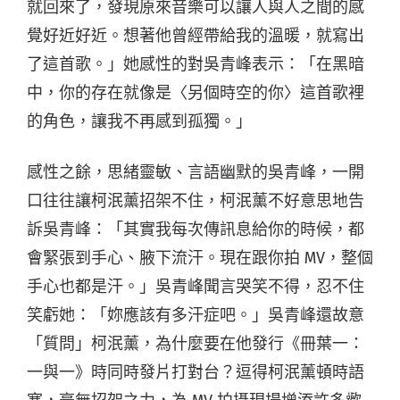
就回來了，發現原來音樂可以讓人與人之間的感
覺好近好近。想著他曾經帶給我的溫暖，就寫出
了這首歌。」她感性的對吳青峰表示：「在黑暗
中，你的存在就像是〈另個時空的你〉這首歌裡
的角色，讓我不再感到孤獨。」
感性之餘，思緒靈敏、言語幽默的吳青峰，一開
口往往讓柯泯薰招架不住，柯泯薰不好意思地告
訴吳青峰：「其實我每次傳訊息給你的時候，都
會緊張到手心、腋下流汗。現在跟你拍 MV，整個
手心也都是汗。」吳青峰聞言哭笑不得，忍不住
笑虧她：「妳應該有多汗症吧。」吳青峰還故意
「質問」柯泯薰，為什麼要在他發行《冊葉一：
一與一》時同時發片打對台？逗得柯泯薰頓時語