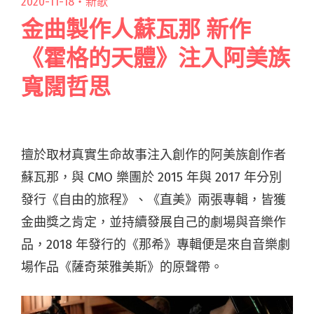
2020-11-18・
新歌
金曲製作人蘇瓦那 新作
《霍格的天體》注入阿美族
寬闊哲思
擅於取材真實生命故事注入創作的阿美族創作者
蘇瓦那，與 CMO 樂團於 2015 年與 2017 年分別
發行《自由的旅程》、《直美》兩張專輯，皆獲
金曲獎之肯定，並持續發展自己的劇場與音樂作
品，2018 年發行的《那希》專輯便是來自音樂劇
場作品《薩奇萊雅美斯》的原聲帶。