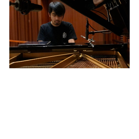
最新個人專輯《霍格的天體》命名靈感來自天文
學家霍格所發現的獨特存在，由年輕的恆星圍成
一圈，環繞著中央年長的球狀恆星群，彷彿星系
中存在著另一個星系，發生的原因至今仍無人可
解，如此混沌迷人的狀態，吸引了蘇瓦那。