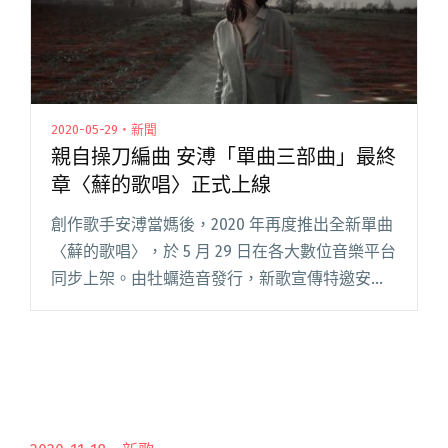
2020-05-29・新聞
親自操刀編曲 安溥「單曲三部曲」最終
章〈蘚的歌唱〉正式上線
創作歌手安溥當媽後，2020 年再度推出全新單曲
〈蘚的歌唱〉，於 5 月 29 日在各大數位音樂平台
同步上架。由牡蠣造音發行，新歌宣傳特邀安溥
的好友吳青峰、知名 DJ 王福怡、網紅視網膜，分
別獻聲錄製 NG 廣告詞，幽默謎樣的宣傳引發網
友迴閱讀全文 "親自操刀編曲 安溥「單曲三部
曲」最終章〈蘚的歌唱〉正式上線"