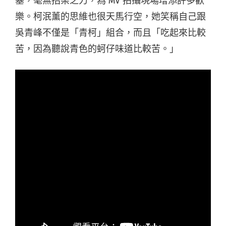
塞，毫無招架之力，為 MV 拍攝現場增添許多歡
樂。柯泯薰的思維也很天馬行空，她笑稱自己跟
吳青峰不僅是「青柯」組合，而且「吃起來比較
苦，因為聽說青色的蚵仔味道比較苦。」