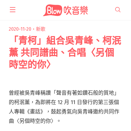
跳
至
主
要
2020-11-20・
新歌
內
「青柯」組合吳青峰、柯泯
容
薰 共同譜曲、合唱〈另個
時空的你〉
曾經被吳青峰稱讚「聲音有著如鑽石般的質地」
的柯泯薰，為即將在 12 月 11 日發行的第三張個
人專輯《畫話》，鼓起勇氣向吳青峰邀約共同作
曲〈另個時空的你〉。