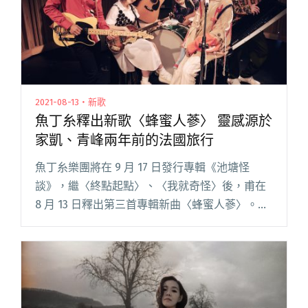
場"
2021-08-13・新歌
魚丁糸釋出新歌〈蜂蜜人蔘〉 靈感源於
家凱、青峰兩年前的法國旅行
魚丁糸樂團將在 9 月 17 日發行專輯《池塘怪
談》，繼〈終點起點〉、〈我就奇怪〉後，甫在
8 月 13 日釋出第三首專輯新曲〈蜂蜜人蔘〉。此
曲由成員家凱作曲，程偉豪導演與吳青峰共同填
詞，引用虛實、太極、八卦與老莊哲學，描述暴
風雨前的寧靜，閱讀全文 "魚丁糸釋出新歌〈蜂
蜜人蔘〉 靈感源於家凱、青峰兩年前的法國旅
行"