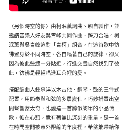
〈另個時空的你〉由柯泯薰詞曲、親自製作，並
邀請音樂人好友吳青峰共同作曲、跨刀合唱。柯
泯薰與吳青峰這對「青柯」組合，在這首歌中彷
彿置身於不同時空、各自唱著自己的旋律，卻又
因為彼此聲線十分貼近，行進交疊自然找到了彼
此，彷彿是輕輕唱進耳朵裡的愛。
搭配編曲人鍾承洋以木吉他、鋼琴、鼓的三件式
配置，用節奏與和弦的多層變化，巧妙措置出空
間聲響蒙太奇，也讓這一首聽似簡單的小品情
歌，惦在心頭，竟有著無比深刻的重量。是一首
在時間空間被意外限縮的年度裡，希望能帶給你