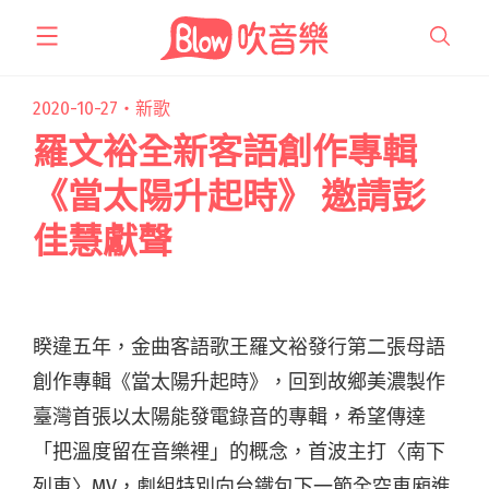
跳
至
主
要
2020-10-27・
新歌
內
羅文裕全新客語創作專輯
容
《當太陽升起時》 邀請彭
佳慧獻聲
睽違五年，金曲客語歌王羅文裕發行第二張母語
創作專輯《當太陽升起時》，回到故鄉美濃製作
臺灣首張以太陽能發電錄音的專輯，希望傳達
「把溫度留在音樂裡」的概念，首波主打〈南下
列車〉MV，劇組特別向台鐵包下一節全空車廂進