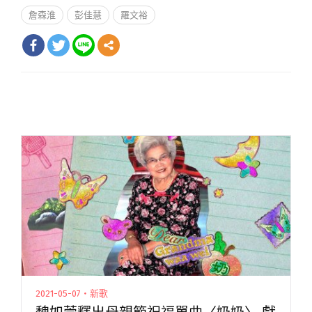
詹森淮
彭佳慧
羅文裕
2021-05-07・新歌