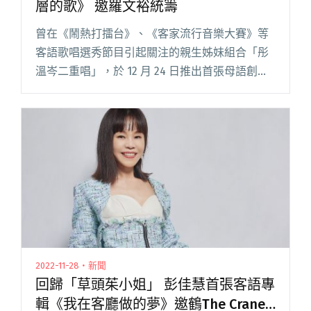
層的歌》 邀羅文裕統籌
曾在《鬧熱打擂台》、《客家流行音樂大賽》等
客語歌唱選秀節目引起關注的親生姊妹組合「彤
溫岑二重唱」，於 12 月 24 日推出首張母語創作
專輯《同溫層的歌》。歌曲收錄題材如同瀏覽 00
後女孩們的 Instagram 限時動態，用音樂一窺最
私閱讀全文 "客語新人彤溫岑二重唱首張專輯
《同溫層的歌》 邀羅文裕統籌"
2022-11-28・新聞
回歸「草頭茱小姐」 彭佳慧首張客語專
輯《我在客廳做的夢》邀鶴The Crane