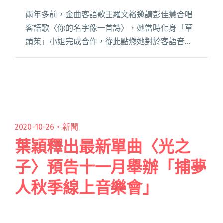
參與製作
兩年多前，金曲客語歌王羅文裕邀請彭佳慧合唱
客語歌〈你的名字像一首詩〉，她當時化身「草
頭茱」小姐完成合作，從此點燃她對於客語音樂
的融合與想像，萌生製作客語專輯的想法，並在
羅文裕的邀請之下，彭佳慧完成她的第一張全客
語專輯，她表示製作客語專輯非常閱讀全文 "回
歸「草頭茱小姐」 彭佳慧首張客語專輯《我在客
廳做的夢》邀鶴The Crane參與製作"
2020-10-26・
新聞
葉穎釋出最新單曲〈光之
子〉預告十一月舉辦「捕夢
人秋季線上音樂會」