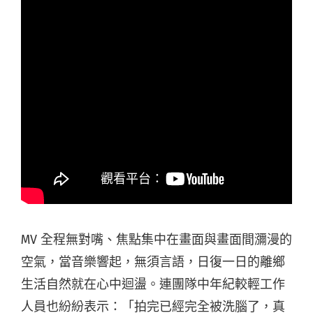
MV 全程無對嘴、焦點集中在畫面與畫面間瀰漫的
空氣，當音樂響起，無須言語，日復一日的離鄉
生活自然就在心中迴盪。連團隊中年紀較輕工作
人員也紛紛表示：「拍完已經完全被洗腦了，真