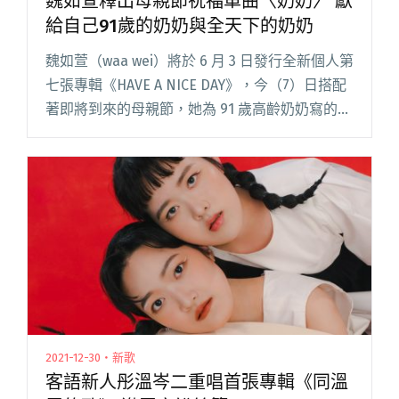
魏如萱釋出母親節祝福單曲〈奶奶〉 獻
給自己91歲的奶奶與全天下的奶奶
魏如萱（waa wei）將於 6 月 3 日發行全新個人第
七張專輯《HAVE A NICE DAY》，今（7）日搭配
著即將到來的母親節，她為 91 歲高齡奶奶寫的新
歌〈奶奶〉也正式上線。 繼上張專輯的〈彼個所
在〉唱進閩南語、粵語、英語和華語閱讀全文
"魏如萱釋出母親節祝福單曲〈奶奶〉 獻給自己
91歲的奶奶與全天下的奶奶"
2021-12-30・新歌
客語新人彤溫岑二重唱首張專輯《同溫