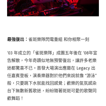
最強復出：
雀斑樂隊閃電重組 和你相聚一刻
‘03 年成立的「雀斑樂隊」成團五年後在 ‘08年宣
告解散，今年奇蹟似地無預警復出，讓許多老樂
迷都驚喜不已。首發大場演出應邀在 Legacy 出
任嘉賓登板，演奏樂器對於他們來說就像 “游泳”
般，只要跳下水就能找回感覺；歡樂的氣氛感染
台下無數新舊歌迷，紛紛隨著斑斑可愛的歌聲同
歡舞蹈！