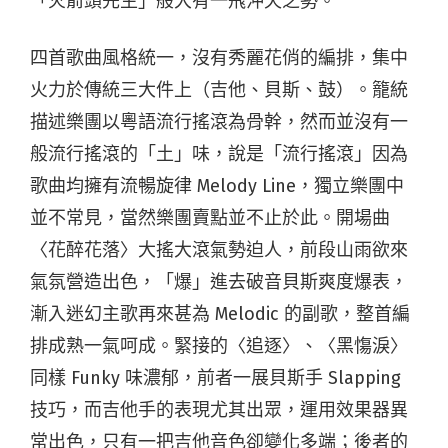
「火箭頭先生」般大有一飛沖天之勢。
四首歌曲風格統一，沒有秀麗花俏的編排，集中
火力於傳統三大件上（吉他、貝斯、鼓）。籠統
描述樂團以粵語流行搖滾為骨幹，然而並沒有一
般流行搖滾的「土」味，說是「流行搖滾」因為
歌曲均擁有流暢旋律 Melody Line，獨立樂團中
並不常見，當然樂團賣點並不止於此。開場曲
〈花醉花落〉大搖大滾氣勢迫人，前段山雨欲來
氣氛營造出色，「爆」進去破音貝斯爽度爆表，
漸入迷幻主歌再來甚為 Melodic 的副歌，整首編
排成熟一氣呵成。緊接的〈追逐〉、〈黑慯淚〉
同樣 Funky 味濃郁，前者一展貝斯手 Slapping
技巧，而吉他手的表現尤其出眾，運用效果器異
常出色，只有一把吉他音色卻變化多端；後者的