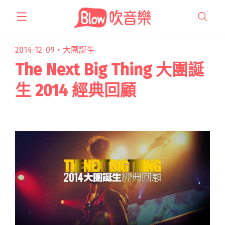
跳
至
主
要
2014-12-09・
大團誕生
內
The Next Big Thing 大團誕
容
生 2014 經典回顧