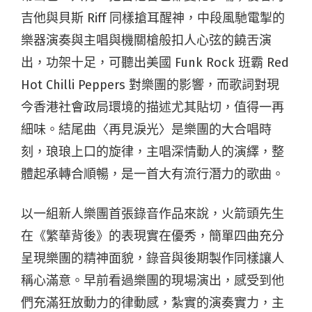
吉他與貝斯 Riff 同樣搶耳醒神，中段風馳電掣的
樂器演奏與主唱與機關槍般扣人心弦的饒舌演
出，功架十足，可聽出美國 Funk Rock 班霸 Red
Hot Chilli Peppers 對樂團的影響，而歌詞對現
今香港社會政局環境的描述尤其貼切，值得一再
細味。結尾曲〈再見淚光〉是樂團的大合唱時
刻，琅琅上口的旋律，主唱深情動人的演繹，整
體起承轉合順暢，是一首大有流行潛力的歌曲。
以一組新人樂團首張錄音作品來說，火箭頭先生
在《繁華背後》的表現實在優秀，簡單四曲充分
呈現樂團的精神面貌，錄音與後期製作同樣讓人
稱心滿意。早前看過樂團的現場演出，感受到他
們充滿狂放動力的律動感，紮實的演奏實力，主