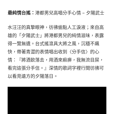
最純情台搖：
港都男兒高唱分手心情 – 夕陽武士
水汪汪的真摯眼神，彷彿偷點人工淚液；來自高
雄的「夕陽武士」將港都男兒的純情滋味，表露
得一覽無遺。台式搖滾具大將之風，沉穩不飆
快，帶著青澀的表情唱出收到〈分手信〉的心
情：『將酒飲落去，用酒來痲痹，我無流目屎，
看完這張分手信。』深情的歌詞字裡行間彷彿可
以看見遠方的夕陽落日。