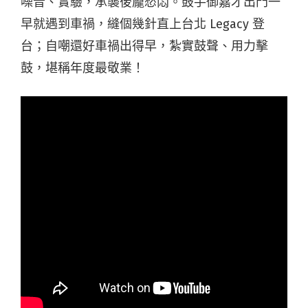
噪音、實驗，承襲後龐愁悶。鼓手御嘉才出門一
早就遇到車禍，縫個幾針直上台北 Legacy 登
台；自嘲還好車禍出得早，紮實鼓聲、用力擊
鼓，堪稱年度最敬業！