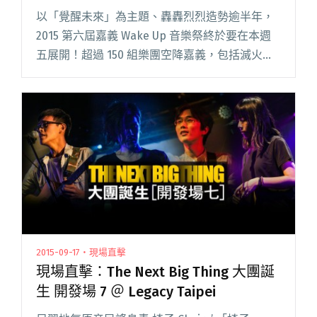
以「覺醒未來」為主題、轟轟烈烈造勢逾半年，
2015 第六屆嘉義 Wake Up 音樂祭終於要在本週
五展開！超過 150 組樂團空降嘉義，包括滅火
器、濁水溪公社、四分衛、鬍鬚女、東尼大木 &
Tony Band…̷閱讀全文 "準備回「嘉」 Wake Up
音樂祭三日全攻略"
2015-09-17・現場直擊
現場直擊：The Next Big Thing 大團誕
生 開發場 7 ＠ Legacy Taipei