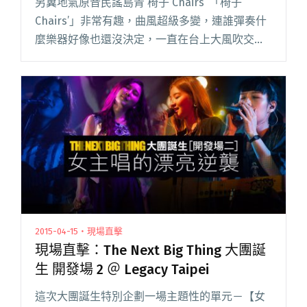
另翼地氣原音民謠島青 椅子 Chairs’ 「椅子
Chairs’」非常有趣，曲風超級多變，連誰彈奏什
麼樂器好像也還沒決定，一直在台上大風吹交換
樂器，代表他們所有人都是全才。他們以民謠為
基底，偶爾帶你到 1970 年代的加州，偶爾到半夜
失眠閱讀全文 "現場直擊：The Next Big Thing
大團誕生 開發場 7 ＠ Legacy Taipei"
2015-04-15・現場直擊
現場直擊：The Next Big Thing 大團誕
生 開發場 2 ＠ Legacy Taipei
這次大團誕生特別企劃一場主題性的單元－【女