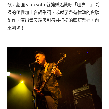
歌，超強 slap solo 就讓樂迷驚呼「哇靠！」 冷
調的個性加上台語歌詞，成就了帶有律動的實驗
創作，演出當天還吸引盛裝打扮的蘿莉樂迷，前
來朝聖！