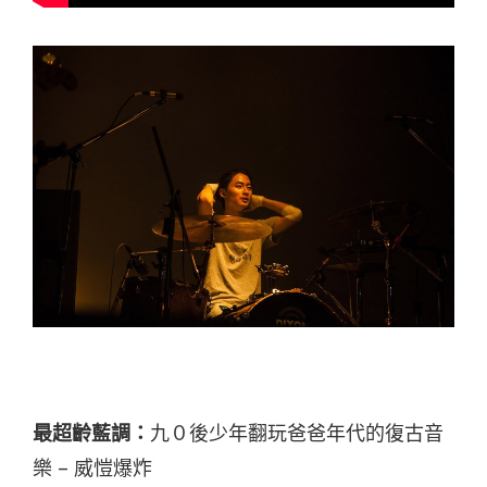
最超齡藍調：
九０後少年翻玩爸爸年代的復古音
樂 – 威愷爆炸