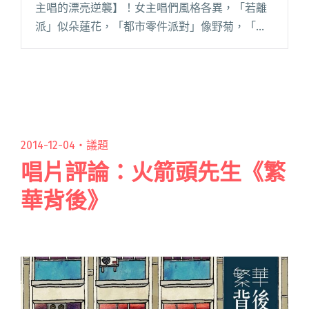
主唱的漂亮逆襲】！女主唱們風格各異，「若離
派」似朵蓮花，「都市零件派對」像野菊，「瑪
啡因」是朵百合花，最後登場的「原子邦妮」則
像是帶刺的酷玫瑰！ 聲繫情牽朦朧造景秘幫 若離
派 去年甫成立的若離派，由閱讀全文 "現場直
擊：The Next Big Thing 大團誕生 開發場 2 ＠
Legacy Taipei"
2014-12-04・
議題
唱片評論：火箭頭先生《繁
華背後》