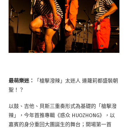
最萌樂迷：
「槍擊潑辣」太迷人 連蘿莉都盛裝朝
聖！？
以鼓、吉他、貝斯三重奏形式為基礎的「槍擊潑
辣」，今年首推專輯《惑众 HUOZHONG》，以
嘉賓的身分重回大團誕生的舞台；開場第一首