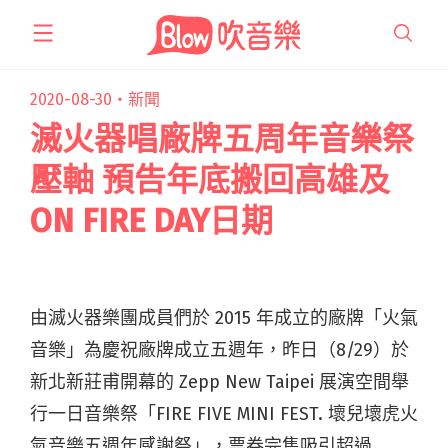
跳
至
主
要
2020-08-30・
新聞
內
滅火器唱廠牌五周年音樂祭
容
壓軸 預告年底搬回高雄及
ON FIRE DAY日期
由滅火器樂團成員們於 2015 年成立的廠牌「火氣
音樂」為慶祝廠牌成立五週年，昨日（8/29）於
新北新莊甫開幕的 Zepp New Taipei 展演空間舉
行一日音樂祭「FIRE FIVE MINI FEST. 壞兒壞虎火
氣音樂五週年感謝祭」，票券完售吸引超過