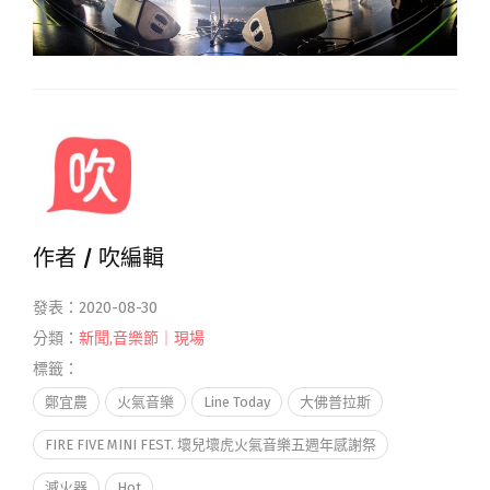
作者 /
吹編輯
發表：2020-08-30
分類：
新聞
,
音樂節｜現場
標籤：
鄭宜農
火氣音樂
Line Today
大佛普拉斯
FIRE FIVE MINI FEST. 壞兒壞虎火氣音樂五週年感謝祭
滅火器
Hot