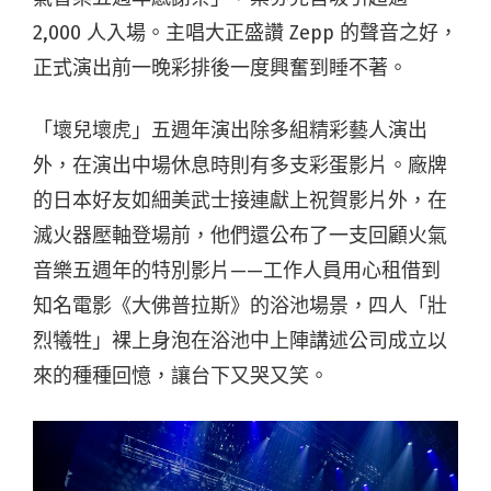
2,000 人入場。主唱大正盛讚 Zepp 的聲音之好，
正式演出前一晚彩排後一度興奮到睡不著。
「壞兒壞虎」五週年演出除多組精彩藝人演出
外，在演出中場休息時則有多支彩蛋影片。廠牌
的日本好友如細美武士接連獻上祝賀影片外，在
滅火器壓軸登場前，他們還公布了一支回顧火氣
音樂五週年的特別影片——工作人員用心租借到
知名電影《大佛普拉斯》的浴池場景，四人「壯
烈犧牲」裸上身泡在浴池中上陣講述公司成立以
來的種種回憶，讓台下又哭又笑。