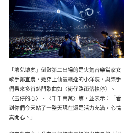
「壞兒壞虎」倒數第二出場的是火氣音樂當家女
歌手鄭宜農，她穿上仙氣飄逸的小洋裝，與樂手
們帶來多首熱門歌曲如〈街仔路雨落袂停〉、
〈玉仔的心〉、〈千千萬萬〉等，並表示：「看
到你們今天站了一整天現在還是活力充滿，心情
真開心。」