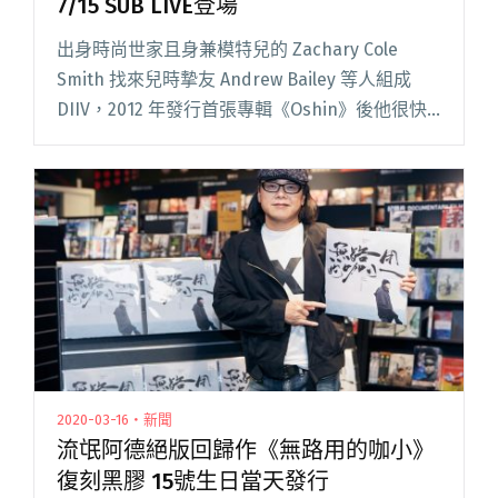
7/15 SUB LIVE登場
出身時尚世家且身兼模特兒的 Zachary Cole
Smith 找來兒時摯友 Andrew Bailey 等人組成
DIIV，2012 年發行首張專輯《Oshin》後他很快
成為紐約獨立音樂圈的超級巨星，品味出眾的他
熱愛瞪鞋、後龐克、德國泡閱讀全文 "美國瞪鞋
樂團DIIV相隔9年再度訪台！7/15 SUB LIVE登場"
2020-03-16・新聞
流氓阿德絕版回歸作《無路用的咖小》
復刻黑膠 15號生日當天發行