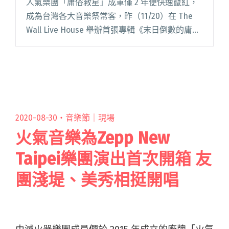
人氣樂團「庸俗救星」成軍僅 2 年便快速竄紅，
成為台灣各大音樂祭常客，昨（11/20）在 The
Wall Live House 舉辦首張專輯《末日倒數的庸俗
週記》發行一年後的專場【快樂都市人】演唱
會，並在開演前創下完售佳績。演唱會驚喜邀請
閱讀全文 "庸俗救星專場邀全場粉絲加入「證
婚」 嘉賓馬念先：有把喇賽功夫傳承下去，我蠻
欣慰的！"
2020-08-30・
音樂節｜現場
火氣音樂為Zepp New
Taipei樂團演出首次開箱 友
團淺堤、美秀相挺開唱