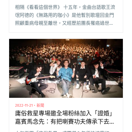
相隔《看看這個世界》 十五年，金曲台語歌王流
氓阿德的《無路用的咖小》是他暫別歌壇回金門
照顧重病母親至離世，又經歷前團長罹癌過世之
後的回歸力作。最初於 2015 年由紫米音樂首發
CD，如今已在市面絕版，成為珍稀的實體，如今
重新製作黑膠母帶，閱讀全文 "流氓阿德絕版回
歸作《無路用的咖小》復刻黑膠 15號生日當天發
行"
2022-11-21・新聞
庸俗救星專場邀全場粉絲加入「證婚」
嘉賓馬念先：有把喇賽功夫傳承下去，
我蠻欣慰的！