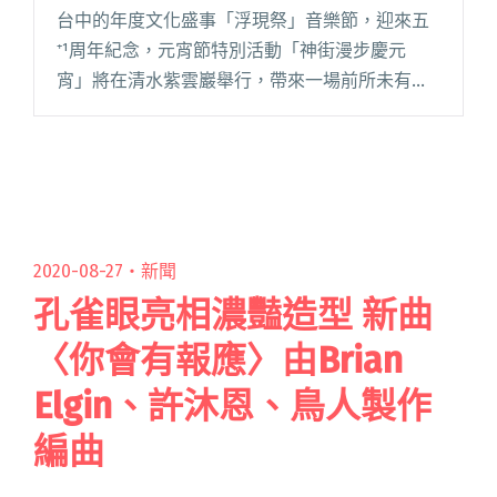
台中的年度文化盛事「浮現祭」音樂節，迎來五
⁺¹周年紀念，元宵節特別活動「神街漫步慶元
宵」將在清水紫雲巖舉行，帶來一場前所未有的
視聽饗宴，與在地 NGO 攜手為海線發展與社區關
懷注入新活力！ 今年，浮現祭不僅擴大舉辦範圍
至整個大台中地區，包括閱讀全文 "浮現祭合作
清水紫雲巖 元宵節特別活動「神街漫步慶元宵」
串連海線NGO"
2020-08-27・
新聞
孔雀眼亮相濃豔造型 新曲
〈你會有報應〉由Brian
Elgin、許沐恩、鳥人製作
編曲