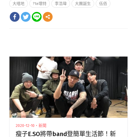
大嘻地
?te壞特
李浩瑋
大團誕生
伍佰
2020-12-10・新聞
瘦子E.SO將帶band登簡單生活節！新