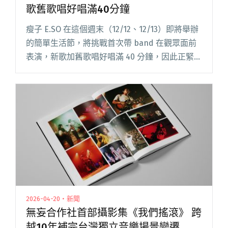
歌舊歌唱好唱滿40分鐘
瘦子 E.SO 在這個週末（12/12、12/13）即將舉辦
的簡單生活節，將挑戰首次帶 band 在觀眾面前
表演，新歌加舊歌唱好唱滿 40 分鐘，因此正緊鑼
密鼓練團，以前私下也曾去音樂祭遊玩的瘦子
E.SO 表示：可惜這次不能去簡單生活節的閱讀全
文 "瘦子E.SO將帶band登簡單生活節！新歌舊歌
唱好唱滿40分鐘"
2026-04-20・新聞
​無妄合作社首部攝影集《我們搖滾》 跨
越10年補完台灣獨立音樂場景變遷