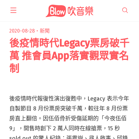
跳
至
主
要
2020-08-28・
新聞
內
後疫情時代Legacy票房破千
容
萬 推會員App落實觀眾實名
制
後疫情時代報復性演出復甦中，Legacy 表示今年
自製節目 8 月份票房突破千萬，較往年 8 月份票
房直上翻倍。因伍佰骨折受傷延期的「今夜伍佰
9」，開售時創下 2 萬人同時在線搶票，15 秒
sold out 的驚人紀錄；張震嶽、尋人啟事、邱鋒