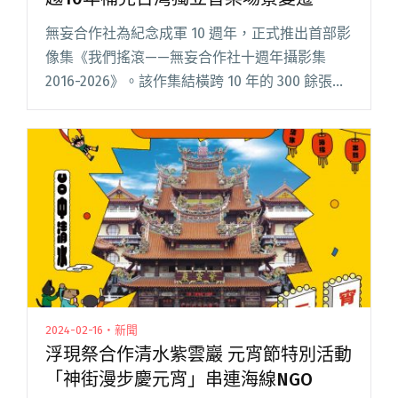
無妄合作社為紀念成軍 10 週年，正式推出首部影
像集《我們搖滾——無妄合作社十週年攝影集
2016-2026》。該作集結橫跨 10 年的 300 餘張珍
貴影像，詳實記錄樂團從 2016 年草創至今的蛻變
與幕後紀實。隨攝影集預購開啟，同步開賣閱讀
全文 "​無妄合作社首部攝影集《我們搖滾》 跨越
10年補完台灣獨立音樂場景變遷"
2024-02-16・新聞
浮現祭合作清水紫雲巖 元宵節特別活動
「神街漫步慶元宵」串連海線NGO