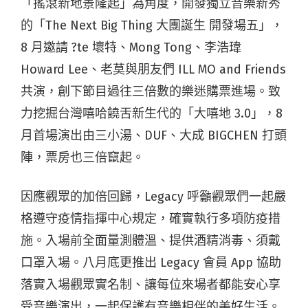
「搖滾新地景隆起」為角度，開發獨立音樂新秀
的「The Next Big Thing 大團誕生 開發場五」，
8 月邀請 ?te 壞特、Mong Tong、李浩瑋
Howard Lee、老莫與朋友們 ILL MO and Friends
共演，創下節目過往三倍數的樂迷購票進場。致
力挖掘台灣嘻哈饒舌新生代的「大嘻地 3.0」，8
月首場演出由三小湯、DUF、大成 BIGCHEN 打頭
陣，票房也三倍竄起。
因應觀眾的加倍回歸，Legacy 呼籲觀眾們一起嚴
格遵守疫情指揮中心規定，確實執行多項防疫措
施。入場前全面量測體溫、提供酒精消毒、須戴
口罩入場。八月底更推出 Legacy 會員 App 協助
落實入場觀眾實名制、讓每位來場者都能安心享
受音樂演出，一起保護有音樂相伴的美好生活。