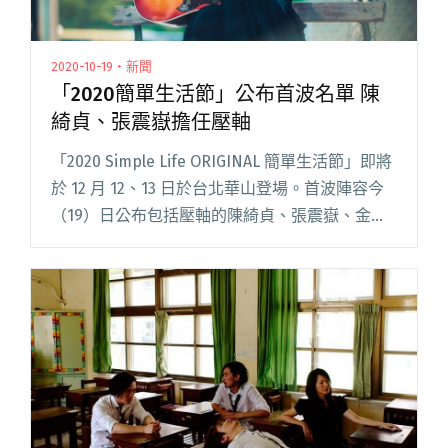
2020-10-19・新聞
「2020簡單生活節」公布首波名單 陳
綺貞、張震嶽擔任壓軸
「2020 Simple Life ORIGINAL 簡單生活節」即將
於 12 月 12、13 日於台北華山登場。首波陣容今
（19）日公布包括壓軸的陳綺貞、張震嶽、金曲
獲獎無數的生祥樂隊、米莎、東京中央線、陳建
年、紀曉君等。 此外，簡單限定閱讀全文
"「2020簡單生活節」公布首波名單 陳綺貞、張
震嶽擔任壓軸"