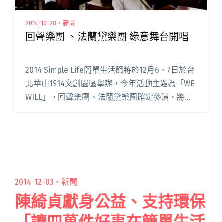
2014-10-28・新聞
回聲樂團 、法蘭黛樂團 綠意舞台開唱
2014 Simple Life簡單生活節將於12月6、7日於台
北華山1914文創園區舉辦，今年活動主題為「WE
WILL」，回聲樂團、法蘭黛樂團確定參演，將於
綠意舞台開唱。 回聲樂團6日將於綠意舞台演
出，他們也是每屆參與簡單生活節的「全勤閱讀
全文 "回聲樂團 、法蘭黛樂團 綠意舞台開唱"
2014-12-03・
新聞
陳綺貞獻身公益、支持環保