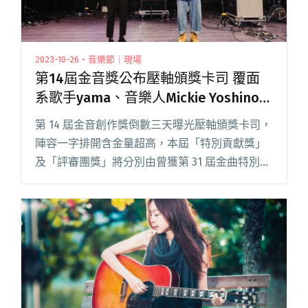
2023-10-26・音樂節｜現場
第14屆金音獎公布壓軸頒獎卡司 覆面
系歌手yama、音樂人Mickie Yoshino擔
任頒獎人
第 14 屆金音創作獎倒數三天曝光壓軸頒獎卡司，
陣容一字排開含金量超高，本屆「特別貢獻獎」
及「評審團獎」將分別由曾獲第 31 屆金曲特別貢
獻獎的「臺灣鼓王」黃瑞豐老師、本屆金音創作
獎評審團主席，同時也是三金得主的盧律銘老師
頒發，還有曾獲金馬閱讀全文 "第14屆金音獎公
布壓軸頒獎卡司 覆面系歌手yama、音樂人
Mickie Yoshino擔任頒獎人"