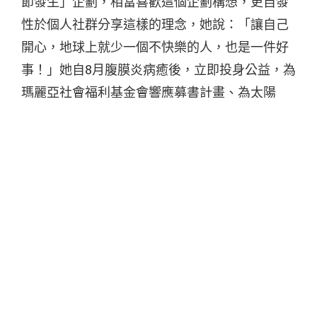
節發生」企劃，相當喜歡這個企劃構想，更自發
性於個人社群分享這樣的理念，她說：「讓自己
開心，地球上就少一個不快樂的人，也是一件好
事！」她自8月腹膜炎病癒後，立即投身公益，為
瑪麗亞社會福利基金會響應募書計畫、為太陽
immortal專款專戶固定捐出商品收入…等，她呼
籲：「有能力就幫助弱勢的人，還沒有能力的人
就先把自己過好，也是一件好事。」