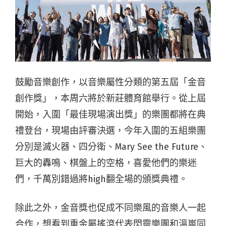
鼓勵音樂創作，以音樂屬性分類的第五屆「金音
創作獎」，本周六將於新莊體育館舉行。從上屆
開始，入圍「最佳現場演出獎」的樂團都將在典
禮登台，現場由評審決選，今年入圍的五組樂團
分別是滅火器、四分衛、Mary See the Future、
巨大的轟鳴、棋盤上的空格，喜愛他們的樂迷
們，千萬別錯過將high翻全場的頒獎典禮。
除此之外，金音獎也促成不同樂風的音樂人一起
合作，想看到重金屬搖滾代表閃靈樂團和溫嵐同