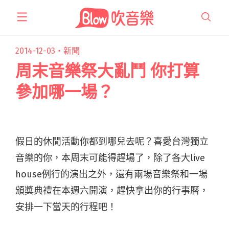
跳
至
主
要
2014-12-03・
新聞
內
周末音樂祭大亂鬥 你打算
容
參加哪一場？
假日的休閒活動你都到哪兒去呢？喜愛台灣獨立
音樂的你，本周末可能得趕場了，除了各大live
house例行的演出之外，還有兩場音樂祭和一場
頒獎典禮在本週六開演，趕快拿出你的行事曆，
安排一下當天的行程吧！