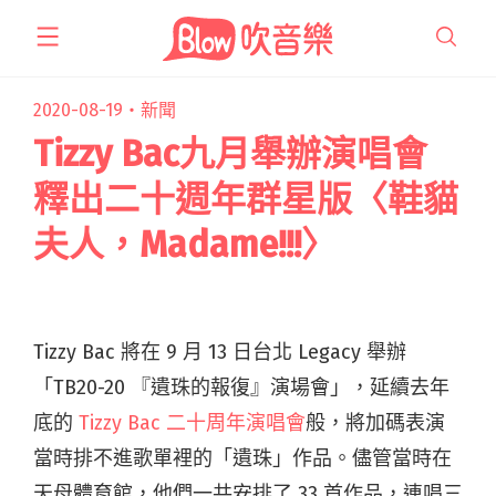
跳
至
主
要
2020-08-19・
新聞
內
Tizzy Bac九月舉辦演唱會
容
釋出二十週年群星版〈鞋貓
夫人，Madame!!!〉
Tizzy Bac 將在 9 月 13 日台北 Legacy 舉辦
「TB20-20 『遺珠的報復』演場會」，延續去年
底的
Tizzy Bac 二十周年演唱會
般，將加碼表演
當時排不進歌單裡的「遺珠」作品。儘管當時在
天母體育館，他們一共安排了 33 首作品，連唱三