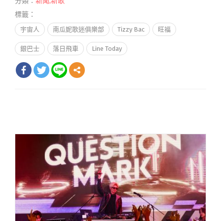
分類：
新聞
,
新歌
標籤：
宇宙人
南瓜妮歌迷俱樂部
Tizzy Bac
旺福
銀巴士
落日飛車
Line Today