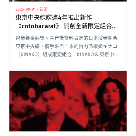
2025-09-01・新聞
東京中央線睽違4年推出新作
《cotobacarat》 開創全新限定組合
「KINAKO & 東京中央線」
曾榮獲金曲獎、金音獎雙料肯定的日本演奏組合
東京中央線，攜手來自日本的實力派歌姬キナコ
（KINAKO）組成限定組合「KINAKO & 東京中央
線」，正式發行共同創作的全日語專輯
《cotobacarat》。 東京中央線長期深耕台灣，
精湛閱讀全文 "東京中央線睽違4年推出新作
《cotobacarat》 開創全新限定組合「KINAKO &
東京中央線」"