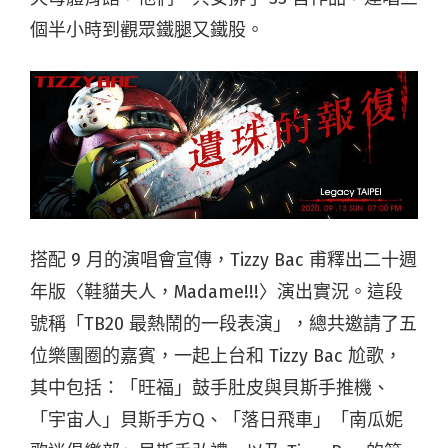
個半小時到觀眾鐵腿又鐵股。
搭配 9 月的演唱會宣傳，Tizzy Bac 甫釋出二十週
年版〈鞋貓夫人，Madame!!!〉演出實況。這段
號稱「TB20 最熱鬧的一段表演」，總共邀請了五
位樂團圈的嘉賓，一起上台和 Tizzy Bac 尬歌，
其中包括：「旺福」鼓手肚皮與貝斯手推機、
「宇宙人」貝斯手方Q、「落日飛車」「南瓜妮