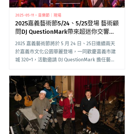
2025-05-11・音樂節｜現場
2025嘉義藝術節5/24、5/25登場 藝術顧
問DJ QuestionMark帶來超迷你交響樂
團跨域演出
2025 嘉義藝術節將於 5 月 24 日、25日連續兩天
於嘉義市文化公園華麗登場，一同歡慶嘉義市建
城 320+1，活動邀請 DJ QuestionMark 擔任藝術
顧問，將為活動帶來 DJ 與超迷你交響樂團的跨領
域演出。 文化局局長謝育哲閱讀全文 "2025嘉義
藝術節5/24、5/25登場 藝術顧問DJ
QuestionMark帶來超迷你交響樂團跨域演出"