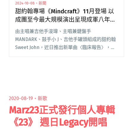
2024-10-08・新聞
甜約翰專場《Mindcraft》11月登場 以
成團至今最大規模演出呈現成軍八年蛻
變
由主唱兼吉他手浚瑋、主唱兼鍵盤手
MANDARK、鼓手小 J、吉他手罐頭組成的甜約翰
Sweet John，近日推出新單曲〈臨床報告〉，編
曲突破一往甜蜜輕快風格，以病例處方為核心，
顯化人際間的各種難題。 新作發布同時，甜約翰
也於今日（10/閱讀全文 "甜約翰專場
《Mindcraft》11月登場 以成團至今最大規模演出
呈現成軍八年蛻變"
2020-08-19・
新歌
Marz23正式發行個人專輯
《23》 週日Legacy開唱