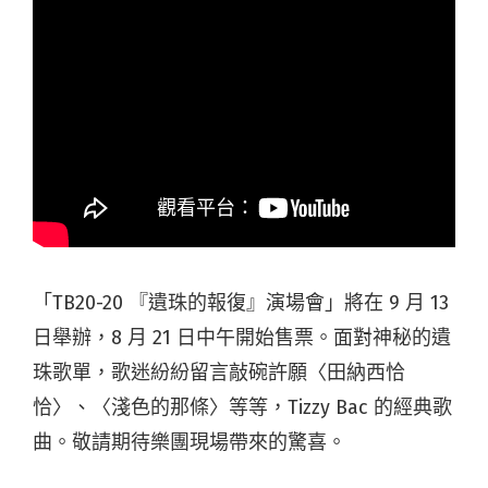
「TB20-20 『遺珠的報復』演場會」將在 9 月 13
日舉辦，8 月 21 日中午開始售票。面對神秘的遺
珠歌單，歌迷紛紛留言敲碗許願〈田納西恰
恰〉、〈淺色的那條〉等等，Tizzy Bac 的經典歌
曲。敬請期待樂團現場帶來的驚喜。