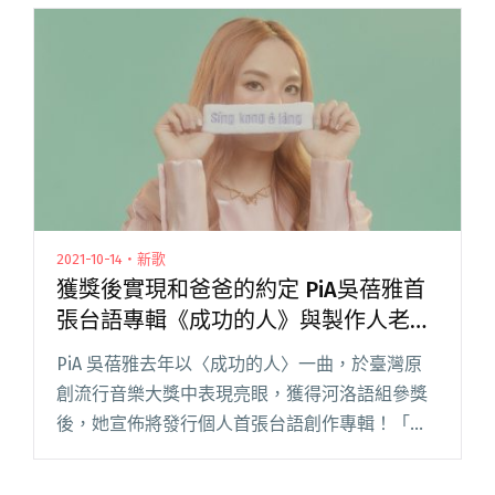
《沒有依靠的人》，歌曲作品來自巴奈在 202閱
讀全文 "巴奈領軍新團「青山在co.」邀
PUZZLEMAN、李承宗共同編曲新專主打歌〈太
陽〉"
2021-10-14・新歌
獲獎後實現和爸爸的約定 PiA吳蓓雅首
張台語專輯《成功的人》與製作人老公
M.A.T.H攜手完成
PiA 吳蓓雅去年以〈成功的人〉一曲，於臺灣原
創流行音樂大獎中表現亮眼，獲得河洛語組參獎
後，她宣佈將發行個人首張台語創作專輯！「其
實最早鼓勵我創作台語專輯的人，就是爸爸。」
〈成功的人〉這首歌是 PiA 寫給在天上父親的想