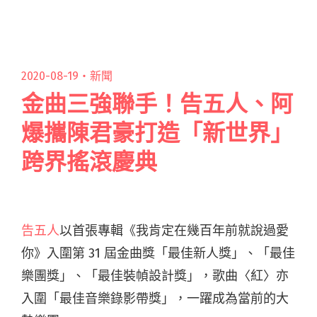
念之作。同名專輯恰閱讀全文 "獲獎後實現和爸
爸的約定 PiA吳蓓雅首張台語專輯《成功的人》
與製作人老公M.A.T.H攜手完成"
2020-08-19・
新聞
金曲三強聯手！告五人、阿
爆攜陳君豪打造「新世界」
跨界搖滾慶典
告五人
以首張專輯《我肯定在幾百年前就說過愛
你》入圍第 31 屆金曲獎「最佳新人獎」、「最佳
樂團獎」、「最佳裝幀設計獎」，歌曲〈紅〉亦
入圍「最佳音樂錄影帶獎」，一躍成為當前的大