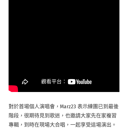
對於首場個人演唱會，Marz23 表⽰練團已到最後
階段，很期待見到歌迷，也邀請⼤家先在家複習
專輯，到時在現場大合唱，⼀起享受這場演出。