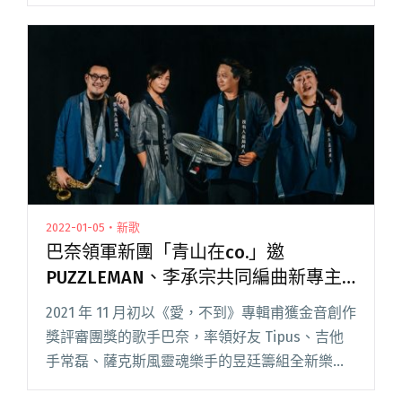
樂圈會是什麼模樣嗎？回應狂飆的 AI 與科技熱
潮，淺堤將在演唱會化身「出租樂團」，把時間
快轉至創作不再閱讀全文 "淺堤化身虛擬的「出
租樂團」 隨專場釋出兩首新單曲〈我變了〉、
〈好不容易〉"
2022-01-05・新歌
巴奈領軍新團「青山在co.」邀
PUZZLEMAN、李承宗共同編曲新專主
打歌〈太陽〉
2021 年 11 月初以《愛，不到》專輯甫獲金音創作
獎評審團獎的歌手巴奈，率領好友 Tipus、吉他
手常磊、薩克斯風靈魂樂手的昱廷籌組全新樂團
「青山在co.」，於 2021 年末推出樂團首張專輯