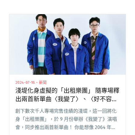
2024-07-18・新聞
淺堤化身虛擬的「出租樂團」 隨專場釋
出兩首新單曲〈我變了〉、〈好不容
易〉
創下數次千人專場完售佳績的淺堤，這一回將化
身「出租樂團」，於 9 月份舉辦《我變了》演唱
會，同步推出兩首新單曲！ 你能想像 2064 年音