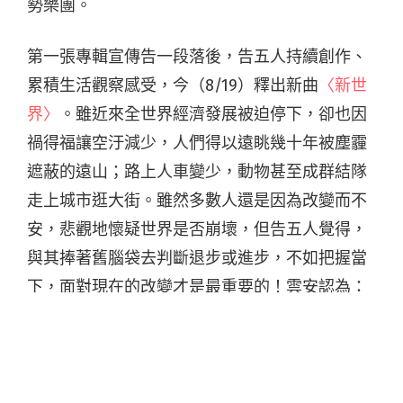
勢樂團。
第一張專輯宣傳告一段落後，告五人持續創作、
累積生活觀察感受，今（8/19）釋出新曲
〈新世
界〉
。雖近來全世界經濟發展被迫停下，卻也因
禍得福讓空汙減少，人們得以遠眺幾十年被塵霾
遮蔽的遠山；路上人車變少，動物甚至成群結隊
走上城市逛大街。雖然多數人還是因為改變而不
安，悲觀地懷疑世界是否崩壞，但告五人覺得，
與其捧著舊腦袋去判斷退步或進步，不如把握當
下，面對現在的改變才是最重要的！雲安認為：
「就像電影《阿凡達》裡面主角遇見文化碰撞的
衝擊，不管眼前的改變有多震撼，發生的已經發
生了，乾脆擁抱現在的新世界吧！」