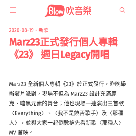
跳
至
主
要
2020-08-19・
新歌
內
Marz23正式發行個人專輯
容
《23》 週日Legacy開唱
Marz23 全新個人專輯《23》於正式發行，昨晚舉
辦發片派對，現場不但為 Marz23 設計充滿龐
克、暗黑元素的舞台；他也現場⼀連演出三首歌
〈Everything〉、〈我不是饒舌歌手〉及〈那種
人〉，並與⼤家一起倒數搶先看新歌〈那種⼈〉
MV 首映。