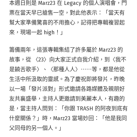
本週⽇則是 Marz23 在 Legacy 的個⼈演唱會，⾨
票在當天早已搶售⼀空，對此他表示：「當天有
幫⼤家準備驚喜的不⽤擔⼼，記得把專輯複習起
來，現場一起 high！」
籌備兩年，這張專輯集結了許多屬於 Marz23 的
故事，從 〈23〉向大家正式⾃我介紹，到〈我不
是饒舌歌手〉、〈那種⼈人〉⋯⋯等，都是他從
生活中所汲取的靈感。為了慶祝即將發片，昨晚
以一場「發片派對」形式邀請各路媒體及親朋好
友共襄盛舉，主持⼈更邀請到美麗本人，有趣的
是，當主持人問到：「你跟 TRASH 的阿夜到底有
什麼關係？」時，Marz23 當場妙回：「他是我同
父同母的另一個人。」