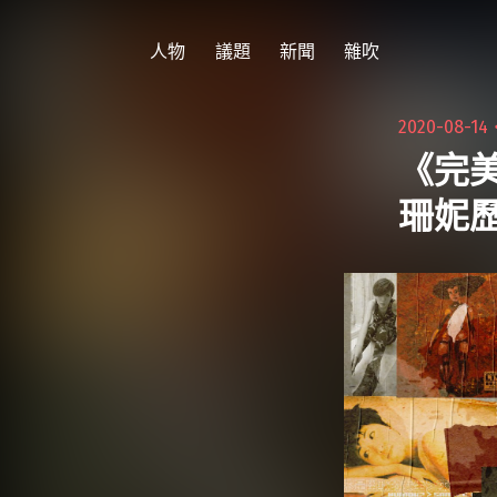
跳
至
人物
議題
新聞
雜吹
主
要
2020-08-14
內
《完
容
珊妮