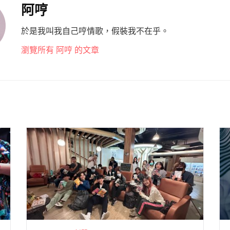
阿哼
於是我叫我自己哼情歌，假裝我不在乎。
瀏覽所有 阿哼 的文章