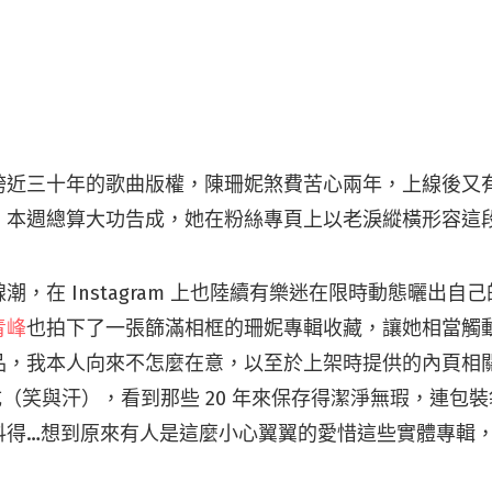
跨近三十年的歌曲版權，陳珊妮煞費苦心兩年，上線後又
，本週總算大功告成，她在粉絲專頁上以老淚縱橫形容這
潮，在 Instagram 上也陸續有樂迷在限時動態曬出自
青峰
也拍下了一張篩滿相框的珊妮專輯收藏，讓她相當觸
品，我本人向來不怎麼在意，以至於上架時提供的內頁相
完成（笑與汗），看到那些 20 年來保存得潔淨無瑕，連包
抖得…想到原來有人是這麼小心翼翼的愛惜這些實體專輯