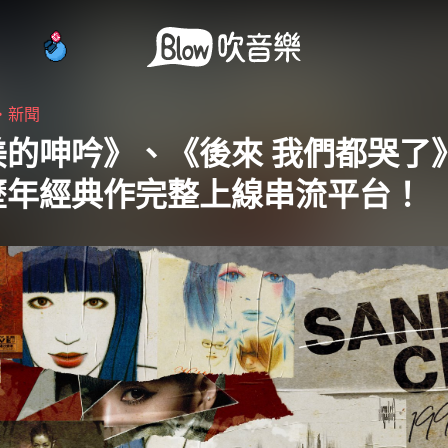
・
新聞
美的呻吟》、《後來 我們都哭了》
歷年經典作完整上線串流平台！