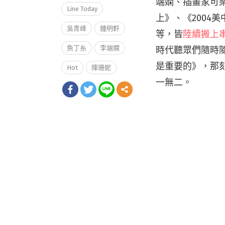
端嫻、插畫家可
Line Today
上》、《200
吳青峰
鍾明軒
等，皆
陸續搬上
魚丁糸
李端嫻
時代聽眾們隨時
是重要的》，那
Hot
陳珊妮
一無二。