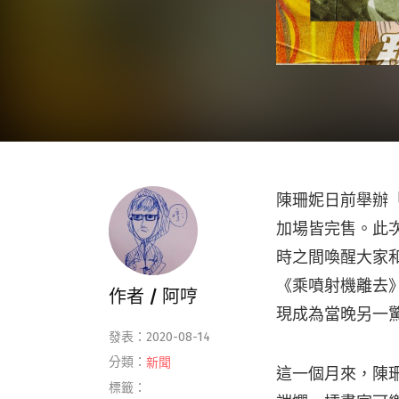
陳珊妮日前舉辦「趁
加場皆完售。此次
時之間喚醒大家
《乘噴射機離去
作者 /
阿哼
現成為當晚另一
發表：2020-08-14
分類：
新聞
這一個月來，陳
標籤：