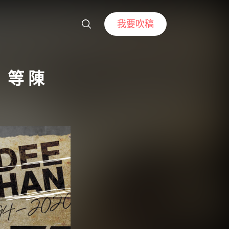
我要吹稿
等 陳