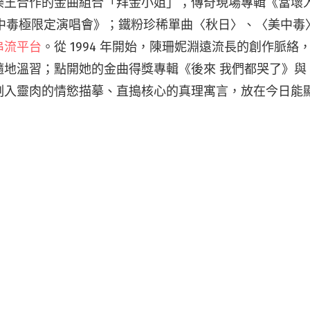
樂王合作的金曲組合「拜金小姐」；傳奇現場專輯《當壞
4美中毒極限定演唱會》；鐵粉珍稀單曲〈秋日〉、〈美中毒
串流平台
。從 1994 年開始，陳珊妮淵遠流長的創作脈絡
隨地溫習；點開她的金曲得獎專輯《後來 我們都哭了》與
刻入靈肉的情慾描摹、直搗核心的真理寓言，放在今日能