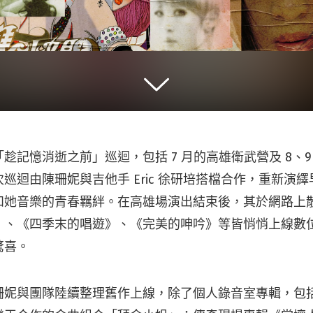
記憶消逝之前」巡迴，包括 7 月的高雄衛武營及 8、9 月
巡迴由陳珊妮與吉他手 Eric 徐研培搭檔合作，重新演
和她音樂的青春羈絆。在高雄場演出結束後，其於網路上
》、《四季末的唱遊》、《完美的呻吟》等皆悄悄上線數
驚喜。
珊妮與團隊陸續整理舊作上線，除了個人錄音室專輯，包