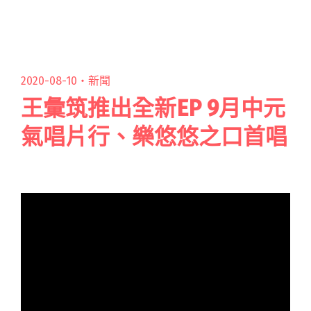
樂節10月底雙週末登場 P!SCO打頭陣演出！"
2020-08-10・
新聞
王彙筑推出全新EP 9月中元
氣唱片行、樂悠悠之口首唱