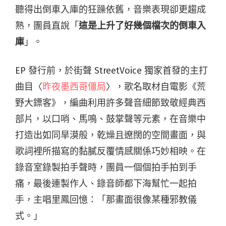
聽得出倒車入庫的狂躁依舊，音樂表現卻更趨成
熟，團員直說「
這是上升了好幾個檔次的倒車入
庫
」。
EP 發行前，於街聲 StreetVoice 獨家首發的主打
曲目〈
昨夜墨西哥僵局
〉，歌名取材自電影《荒
野大鏢客》，編曲利用許多聲音細節致敬經典西
部片，以口哨、馬鳴、鼓掌聲等元素，在音樂中
打造出如同旱漠般，乾燥且遼闊的空間畫面，與
歌詞裡所描寫的黏膩反覆情感關係巧妙相映。在
錄音室錄製拍手聲時，團員一個個拍手拍到手
痛，最後連製作人、錄音師都下海幫忙一起拍
手，主唱里鳳回憶：「那畫面很像某種邪教儀
式。」