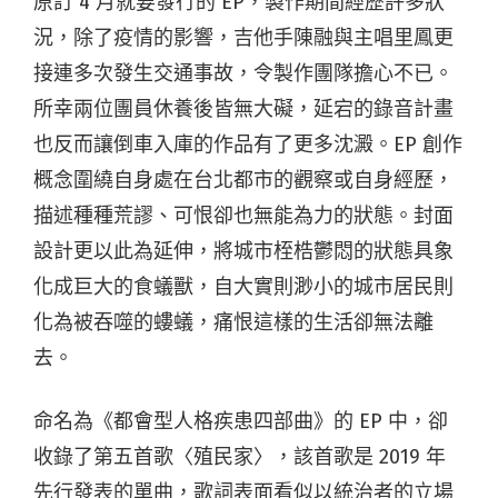
原訂 4 月就要發行的 EP，製作期間經歷許多狀
況，除了疫情的影響，吉他手陳融與主唱里鳳更
接連多次發生交通事故，令製作團隊擔心不已。
所幸兩位團員休養後皆無大礙，延宕的錄音計畫
也反而讓倒車入庫的作品有了更多沈澱。EP 創作
概念圍繞自身處在台北都市的觀察或自身經歷，
描述種種荒謬、可恨卻也無能為力的狀態。封面
設計更以此為延伸，將城市桎梏鬱悶的狀態具象
化成巨大的食蟻獸，自大實則渺小的城市居民則
化為被吞噬的螻蟻，痛恨這樣的生活卻無法離
去。
命名為《都會型人格疾患四部曲》的 EP 中，卻
收錄了第五首歌〈殖民家〉，該首歌是 2019 年
先行發表的單曲，歌詞表面看似以統治者的立場