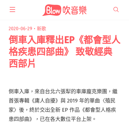
跳
至
主
要
2020-06-29・
新歌
內
倒車入庫釋出EP《都會型人
容
格疾患四部曲》 致敬經典
西部片
倒車入庫，來自台北六張犁的車庫龐克樂團，繼
首張專輯《庸人自擾》與 2019 年的單曲〈殖民
家〉後，終於交出全新 EP 作品《都會型人格疾
患四部曲》，已在各大數位平台上架。