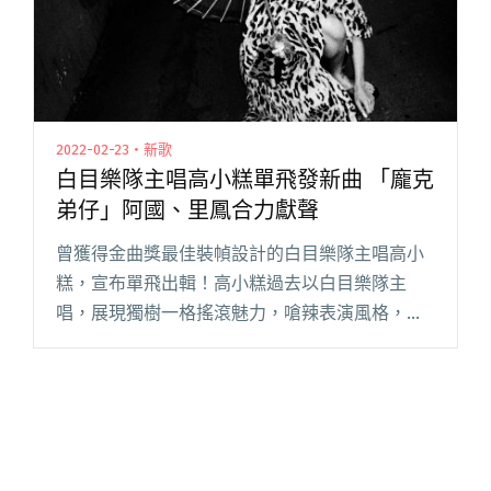
2022-02-23・新歌
白目樂隊主唱高小糕單飛發新曲 「龐克
弟仔」阿國、里鳳合力獻聲
曾獲得金曲獎最佳裝幀設計的白目樂隊主唱高小
糕，宣布單飛出輯！高小糕過去以白目樂隊主
唱，展現獨樹一格搖滾魅力，嗆辣表演風格，更
獲得「龐克暴女」稱號，隨著時間踏入 2022 年，
樂團規劃也有所變動，高小糕決定以個人之姿發
表作品，褪去過往暴女性格閱讀全文 "白目樂隊
主唱高小糕單飛發新曲 「龐克弟仔」阿國、里鳳
合力獻聲"