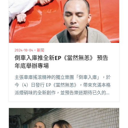
2024-10-04・新聞
倒車入庫推全新EP《當然無恙》 預告
年底舉辦專場
主張車庫搖滾精神的獨立樂團「倒車入庫」，於
今（4）日發行 EP《當然無恙》，帶來充滿本格
派煙硝味的全新創作，並預告樂迷期待已久的專
場將在年底登場！這半年同步也在參加《一起聽
團吧》選秀節目的他們，靠著率性不羈的舞台魅
力，擄獲一票新粉絲。 《當閱讀全文 "倒車入庫
推全新EP《當然無恙》 預告年底舉辦專場"