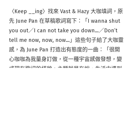
〈Keep __ing〉找來 Vast & Hazy 大咖填詞，原
先 June Pan 在草稿歌詞寫下：「I wanna shut
you out／I can not take you down…／Don’t
tell me now, now, now…」這些句子給了大咖靈
感，為 June Pan 打造出有態度的一曲：「很開
心咖咖為我量身訂做，從一種宇宙感做發想，變
成現在歌詞的樣貌。主題就是在說，生活中遇到
欠扁或不如意的人事物十之八九，但我們要正向
思考！ 」