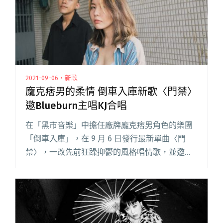
2021-09-06・新歌
龐克痞男的柔情 倒車入庫新歌〈門禁〉
邀Blueburn主唱KJ合唱
在「黑市音樂」中擔任廠牌龐克痞男角色的樂團
「倒車入庫」，在 9 月 6 日發行最新單曲〈門
禁〉，一改先前狂躁抑鬱的風格唱情歌，並邀來
近期爆紅的樂團 Blueburn 主唱 KJ 合作。 〈門
禁〉描繪一段人人都想追求的無負擔浪漫關係，
極簡編曲閱讀全文 "龐克痞男的柔情 倒車入庫新
歌〈門禁〉邀Blueburn主唱KJ合唱"