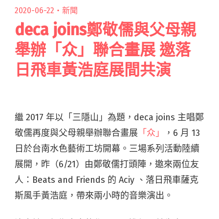
2020-06-22・
新聞
deca joins鄭敬儒與父母親
舉辦「众」聯合畫展 邀落
日飛車黃浩庭展間共演
繼 2017 年以「三隱山」為題，deca joins 主唱鄭
敬儒再度與父母親舉辦聯合畫展
「众」
，6 月 13
日於台南水色藝術工坊開幕。三場系列活動陸續
展開，昨（6/21）由鄭敬儒打頭陣，邀來兩位友
人：Beats and Friends 的 Aciy 、落日飛車薩克
斯風手黃浩庭，帶來兩小時的音樂演出。