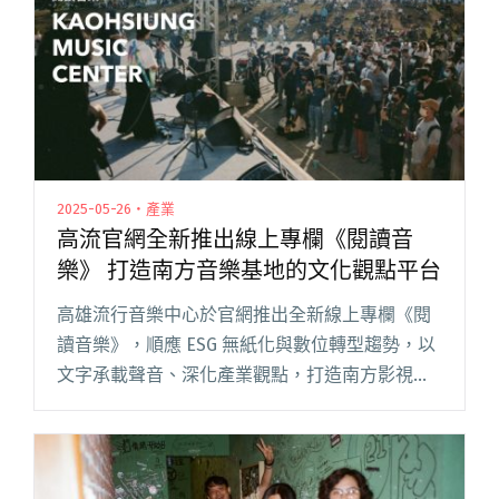
2025-05-26・產業
高流官網全新推出線上專欄《閱讀音
樂》 打造南方音樂基地的文化觀點平台
高雄流行音樂中心於官網推出全新線上專欄《閱
讀音樂》，順應 ESG 無紙化與數位轉型趨勢，以
文字承載聲音、深化產業觀點，打造南方影視音
基地的文化平台。 《閱讀音樂》首波由資深音樂
人左光平擔任客座主編，集結柯智豪、劉育良、
伍孟軒、因奉等重量級音閱讀全文 "高流官網全
新推出線上專欄《閱讀音樂》 打造南方音樂基地