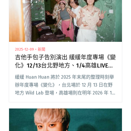
的文化觀點平台"
2025-12-09・新聞
吉他手包子告別演出 緩緩年度專場《變
化》12/13台北野地方、1/4高雄LIVE
WAREHOUSE登場
緩緩 Huan Huan 將於 2025 年末尾的整理時刻舉
辦年度專場《變化》，台北場於 12 月 13 日在野
地方 Wild Lab 登場，高雄場則在明年 2026 年 1
月 4 日於 LIVE WAREHOUSE 舉行。 這次演出不
只閱讀全文 "吉他手包子告別演出 緩緩年度專場
《變化》12/13台北野地方、1/4高雄LIVE
WAREHOUSE登場"