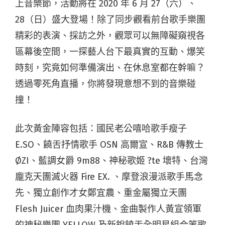
上音樂節，活動將在 2020 年 6 月 27（六）、
28（日）盛大登場！除了同步觀看前台歌手樂團
精彩的表演、採訪之外，觀眾可以無障礙窺視各
區幕後空間，一探藝人台下最真實的互動、爆笑
時刻，究竟如何準備演出、在休息室都在幹嘛？
透過零死角直播，你將發現意想不到的音樂碰
撞！
此次黃金陣容包括：國民老公嘻哈歌手瘦子
E.SO、饒舌抒情歌手 OSN 高爾宣、R&B 傳教士
ØZI、藍調女爵 9m88、神秘歌姬 ?te 壞特、台灣
龐克天團滅火器 Fire EX. 、摩登浪漫派歌手馬念
先、獨立創作才女鄭宜農、重金屬獨立天團
Flesh Juicer 血肉果汁機、金曲製作人黃宣領軍