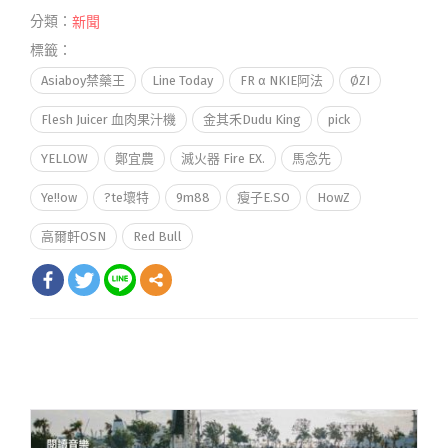
分類：
新聞
標籤：
Asiaboy禁藥王
Line Today
FR α NKIE阿法
ØZI
Flesh Juicer 血肉果汁機
金其禾Dudu King
pick
YELLOW
鄭宜農
滅火器 Fire EX.
馬念先
Ye!!ow
?te壞特
9m88
瘦子E.SO
HowZ
高爾軒OSN
Red Bull