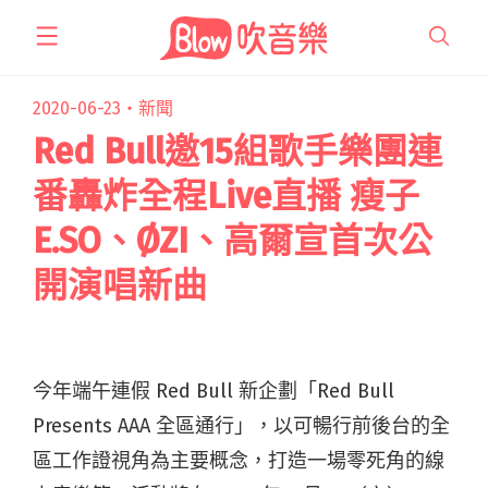
跳
至
主
要
2020-06-23・
新聞
內
Red Bull邀15組歌手樂團連
容
番轟炸全程Live直播 瘦子
E.SO、ØZI、高爾宣首次公
開演唱新曲
今年端午連假 Red Bull 新企劃「Red Bull
Presents AAA 全區通行」，以可暢行前後台的全
區工作證視角為主要概念，打造一場零死角的線