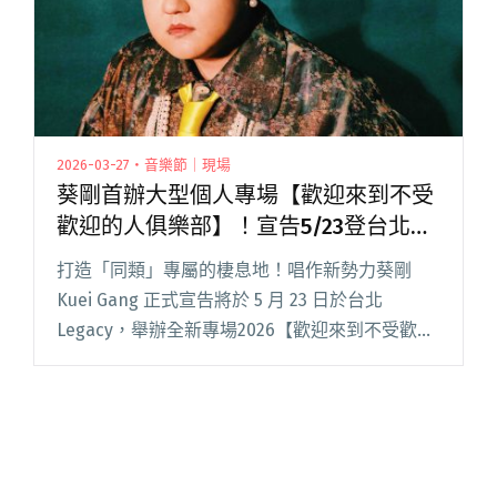
2026-03-27・音樂節｜現場
葵剛首辦大型個人專場【歡迎來到不受
歡迎的人俱樂部】！宣告5/23登台北
Legacy開唱
打造「同類」專屬的棲息地！唱作新勢力葵剛
Kuei Gang 正式宣告將於 5 月 23 日於台北
Legacy，舉辦全新專場2026【歡迎來到不受歡迎
的人俱樂部】不對時的浪漫讚聲演唱會。演出升
級為全樂團編制，透過溫柔卻厚實的音牆，為大
家撐閱讀全文 "葵剛首辦大型個人專場【歡迎來
到不受歡迎的人俱樂部】！宣告5/23登台北
Legacy開唱"