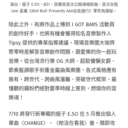
演出。瘦子 E.SO、ØZI、高爾宣首次公開演唱新曲，首次全程
Live 直播《Red Bull Presents AAA全區通行》零死角窺秘。
除此之外，有將作品上傳到 I GOT BARS 活動頁
的創作好手，也將有機會獲得知名音樂製作人
Tipsy 提供的專業指導建議，現場音樂圈大咖齊
聚零時差解答音樂創作問題，跟愛樂的你一起玩
音樂。從台灣流行樂 OG 大師、超鬆慵懶女爵、
節奏藍調歌手到重金屬曲風樂團，各式風格應有
進有，跨世代、跨曲風藩籬、突破世代框架，最
懂聽的鐵粉們絕對要準時線上簽到，燃燒你的音
樂魂！
7/10 將發行新專輯的瘦子 E.SO 在 5 月推出個人
單曲〈CHANGE〉、〈她沒在看我〉後，隨即攻