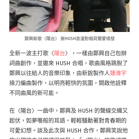
鄭興新歌〈陽台〉 揪HUSH浪漫對唱荷爾蒙噴發
全新一波主打歌〈
陽台
〉，一樣由鄭興自己包辦
詞曲創作，並邀來 HUSH 合唱，歌曲風格跳脫了
鄭興以往給人的音樂印象，由新銳製作人
鍾濰宇
操刀編曲製作，以明亮輕快的氛圍，開啟他詮釋
不同曲風的新可能。
在〈陽台〉一曲中，鄭興及 HUSH 的聲線交織又
起伏，如夢囈般的耳語，輕輕騷動著對青春期的
可愛幻想。談及此次與 HUSH 合作，鄭興笑說他