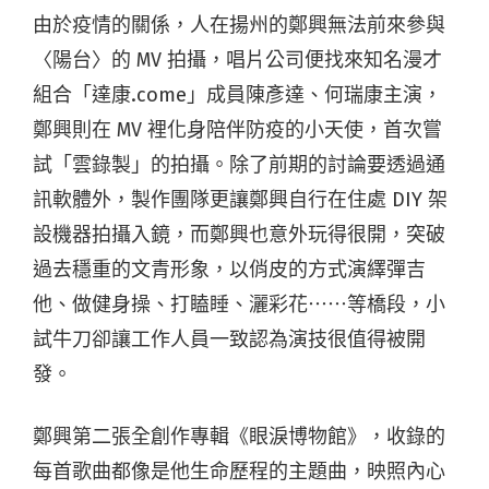
由於疫情的關係，人在揚州的鄭興無法前來參與
〈陽台〉的 MV 拍攝，唱片公司便找來知名漫才
組合「達康.come」成員陳彥達、何瑞康主演，
鄭興則在 MV 裡化身陪伴防疫的小天使，首次嘗
試「雲錄製」的拍攝。除了前期的討論要透過通
訊軟體外，製作團隊更讓鄭興自行在住處 DIY 架
設機器拍攝入鏡，而鄭興也意外玩得很開，突破
過去穩重的文青形象，以俏皮的方式演繹彈吉
他、做健身操、打瞌睡、灑彩花⋯⋯等橋段，小
試牛刀卻讓工作人員一致認為演技很值得被開
發。
鄭興第二張全創作專輯《眼淚博物館》，收錄的
每首歌曲都像是他生命歷程的主題曲，映照內心