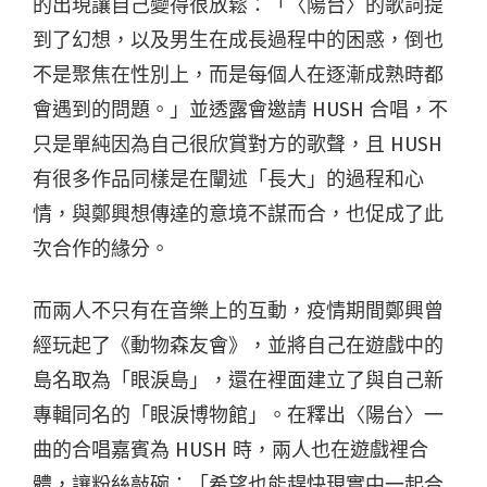
的出現讓自己變得很放鬆：「〈陽台〉的歌詞提
到了幻想，以及男生在成長過程中的困惑，倒也
不是聚焦在性別上，而是每個人在逐漸成熟時都
會遇到的問題。」並透露會邀請 HUSH 合唱，不
只是單純因為自己很欣賞對方的歌聲，且 HUSH
有很多作品同樣是在闡述「長大」的過程和心
情，與鄭興想傳達的意境不謀而合，也促成了此
次合作的緣分。
而兩人不只有在音樂上的互動，疫情期間鄭興曾
經玩起了《動物森友會》，並將自己在遊戲中的
島名取為「眼淚島」，還在裡面建立了與自己新
專輯同名的「眼淚博物館」。在釋出〈陽台〉一
曲的合唱嘉賓為 HUSH 時，兩人也在遊戲裡合
體，讓粉絲敲碗：「希望也能趕快現實中一起合