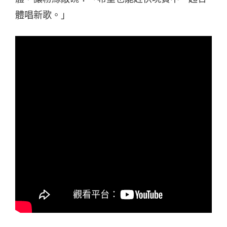
體唱新歌。」