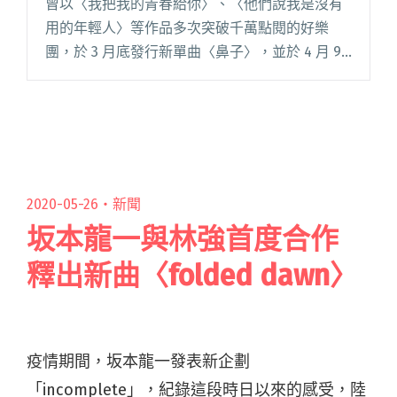
曾以〈我把我的青春給你〉、〈他們說我是沒有
用的年輕人〉等作品多次突破千萬點閱的好樂
團，於 3 月底發行新單曲〈鼻子〉，並於 4 月 9
日公開奇幻劇情 MV。在這次與郭佩萱導演合作的
MV 中，更首次公開動感「美鼻舞」，目前歌曲已
於各大串流閱讀全文 "好樂團新曲〈鼻子〉MV聯
手郭佩萱 主唱瓊文大跳「美鼻舞」"
2020-05-26・
新聞
坂本龍一與林強首度合作
釋出新曲〈folded dawn〉
疫情期間，坂本龍一發表新企劃
「incomplete」，紀錄這段時日以來的感受，陸