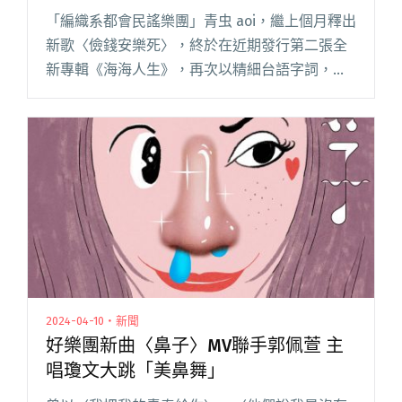
迴
「編織系都會民謠樂團」青虫 aoi，繼上個月釋出
新歌〈儉錢安樂死〉，終於在近期發行第二張全
新專輯《海海人生》，再次以精細台語字詞，溫
柔歌唱城市裡大小人物的生活細瑣，並以輕快又
帶電的時髦旋律，打造出一張適合下班後好好聆
聽鬆的搖擺之作，希望給予閱讀全文 "青虫aoi全
新專輯《海海人生》獻給城市打拼青年 11月啟動
北中南新專輯小巡迴"
2024-04-10・新聞
好樂團新曲〈鼻子〉MV聯手郭佩萱 主
唱瓊文大跳「美鼻舞」