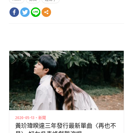
2020-05-13・新聞
黃玠瑋睽違三年發行最新單曲〈再也不