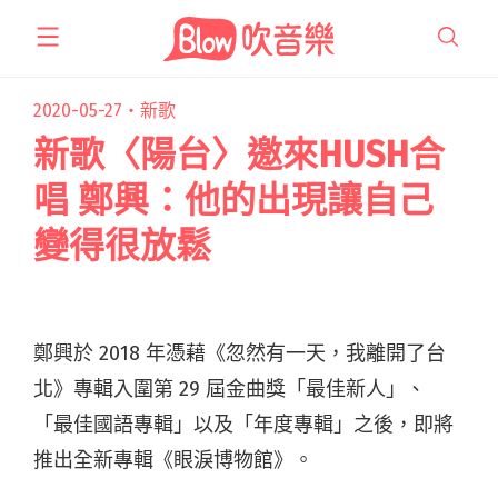
跳
至
主
要
2020-05-27・
新歌
內
新歌〈陽台〉邀來HUSH合
容
唱 鄭興：他的出現讓自己
變得很放鬆
鄭興於 2018 年憑藉《忽然有一天，我離開了台
北》專輯入圍第 29 屆金曲獎「最佳新人」、
「最佳國語專輯」以及「年度專輯」之後，即將
推出全新專輯《眼淚博物館》。