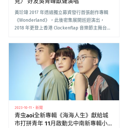
見〉 好友吳青峰獻聲演唱
黃玠瑋 2017 年透過獨立募資發行首張創作專輯
《Wonderland》，此後密集展開巡迴演出，
2018 年更登上香港 Clockenflap 音樂節主舞台，
深獲廣大歌迷的喜愛。 2018 至 2020 年間，除了
個人活動，黃玠瑋也走入幕後閱讀全文 "黃玠瑋
睽違三年發行最新單曲〈再也不見〉 好友吳青峰
獻聲演唱"
2023-10-11・新聞
青虫aoi全新專輯《海海人生》獻給城
市打拼青年 11月啟動北中南新專輯小巡