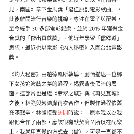
少年兄》與《娛樂世界》之後，更以《南國再
見，南國》拿下金馬獎「最佳原創電影歌曲」，
此後離開流行音樂的視線，專注在電子與配樂，
至今經手 30 多部電影配樂，並於 2015 年獲得金
音獎的「傑出貢獻獎」。他近年學習「儒釋道」
思想，最近也以電影《灼人秘密》入圍台北電影
獎。
《灼人秘密》由趙德胤所執導，劇情描述一位鄉
下女孩追演藝之夢的過程，揭露背後黑暗的層
面。這部片也是繼《翡翠之城》與《再見瓦城》
之後，林強與趙德胤再次合作，但製作過程依舊
充滿艱辛。林強接受
訪問
時說：「原本我以為我
跟他合作了兩部，應該很有默契嘛？所以在配樂
上，我就用直覺的方式去（做），可是一直都不