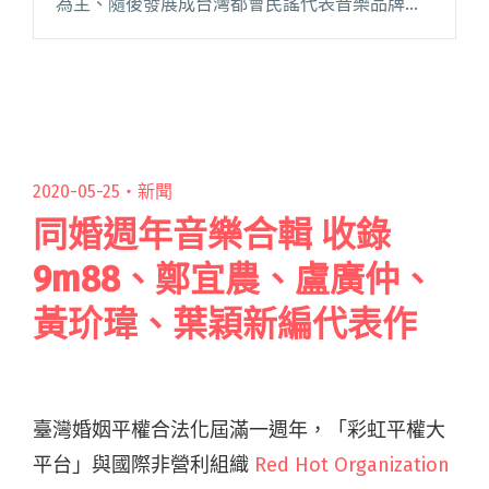
為主、隨後發展成台灣都會民謠代表音樂品牌的
「風和日麗」，在 2015 年於台北市大安區和平東
路、六張犁捷運站附近營運「風和日麗唱片行」
實體店面，閱讀全文 "風和日麗唱片行將在11月底
終止營業 實體唱片出清後將不再版"
2020-05-25・
新聞
同婚週年音樂合輯 收錄
9m88、鄭宜農、盧廣仲、
黃玠瑋、葉穎新編代表作
臺灣婚姻平權合法化屆滿一週年，「彩虹平權大
平台」與國際非營利組織
Red Hot Organization