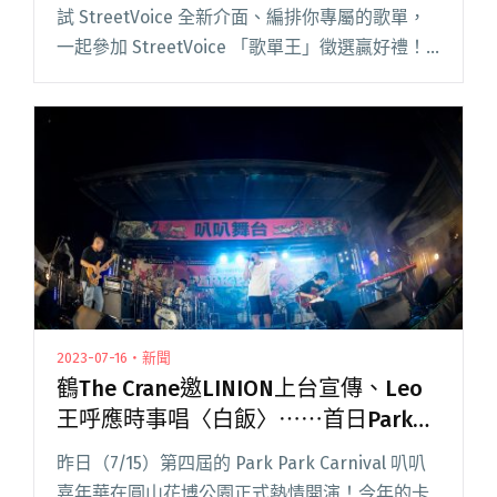
試 StreetVoice 全新介面、編排你專屬的歌單，
一起參加 StreetVoice 「歌單王」徵選贏好禮！
先別說這個了；你聽過 Mixtape 嗎？ 早在網路普
及之前，樂迷就會冒著拷錄、侵權閱讀全文 "分
享你的 Mixtape！StreetVoice 歌單王徵選開始"
2023-07-16・新聞
鶴The Crane邀LINION上台宣傳、Leo
王呼應時事唱〈白飯〉⋯⋯首日Park
Park Carnival叭叭舞台的演出亮點回顧
昨日（7/15）第四屆的 Park Park Carnival 叭叭
嘉年華在圓山花博公園正式熱情開演！今年的卡