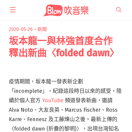
跳
至
主
要
2020-05-26・
新聞
內
坂本龍一與林強首度合作
容
釋出新曲〈folded dawn〉
疫情期間，坂本龍一發表新企劃
「incomplete」，紀錄這段時日以來的感受，陸
續於個人官方
YouTube
頻道發表新曲，邀請
Alva Noto、大友良英、Marcus Fischer、Ross
Karre、Fennesz 及工藤煉山之後。最新上傳的
〈folded dawn (折疊的黎明)〉，出現台灣知名