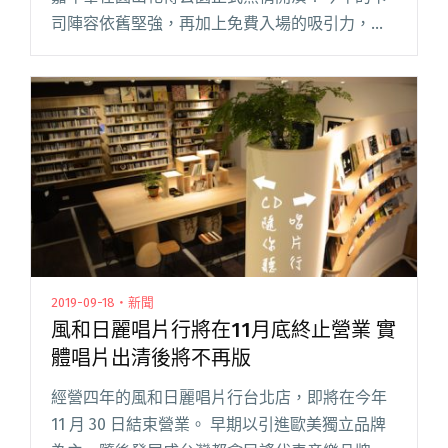
司陣容依舊堅強，再加上免費入場的吸引力，使
得眾多樂迷不畏高溫也要前來參戰，現場人山人
海，台上台下齊飆汗，無疑更彰顯了夏日專屬的
生猛閱讀全文 "鶴The Crane邀LINION上台宣
傳、Leo王呼應時事唱〈白飯〉⋯⋯首日Park
Park Carnival叭叭舞台的演出亮點回顧"
2019-09-18・新聞
風和日麗唱片行將在11月底終止營業 實
體唱片出清後將不再版
經營四年的風和日麗唱片行台北店，即將在今年
11 月 30 日結束營業。 早期以引進歐美獨立品牌