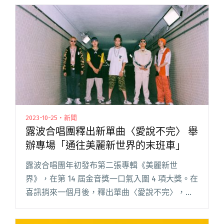
2023-10-25・新聞
露波合唱團釋出新單曲〈愛說不完〉 舉
辦專場「通往美麗新世界的末班車」
露波合唱團年初發布第二張專輯《美麗新世
界》，在第 14 屆金音獎一口氣入圍 4 項大獎。在
喜訊捎來一個月後，釋出單曲〈愛說不完〉，融
合 R&B、Hip-Hop 元素曲風，唱出戀人不想分
離、渴望緊緊依偎的心境。「再見」兩字對相愛