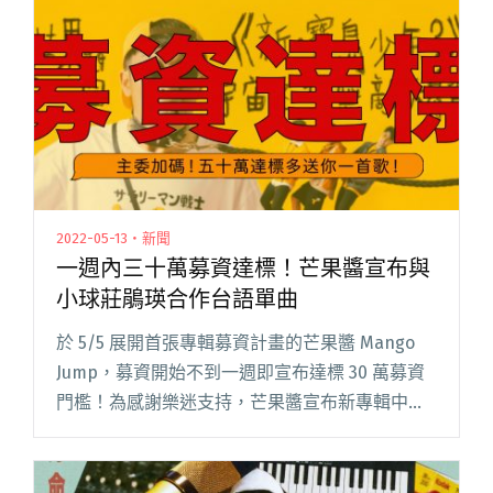
的人而閱讀全文 "露波合唱團釋出新單曲〈愛說
不完〉 舉辦專場「通往美麗新世界的末班車」"
2022-05-13・新聞
一週內三十萬募資達標！芒果醬宣布與
小球莊鵑瑛合作台語單曲
於 5/5 展開首張專輯募資計畫的芒果醬 Mango
Jump，募資開始不到一週即宣布達標 30 萬募資
門檻！為感謝樂迷支持，芒果醬宣布新專輯中將
收錄與小球莊鵑瑛合作的單曲〈心〉。為了鼓勵
還在猶豫的歌迷朋友加入募資計畫，芒果醬也做
出加碼承諾閱讀全文 "一週內三十萬募資達標！