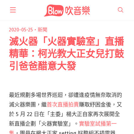
跳
至
主
要
2020-05-25・
新聞
內
滅火器「火器實驗室」直播
容
精華：柯光教大正女兒打鼓
引爸爸醋意大發
最近規劃多場世界巡迴，卻遭逢疫情無奈取消的
滅火器樂團，繼
首次直播拍賣
賺取紓困金後，又
於 5 月 22 日在「主委」楊大正自家再次展開全
新直播企劃「火器實驗室」。
實驗室試播第一
集
，團員在楊大正家 setting 好整組不插電器