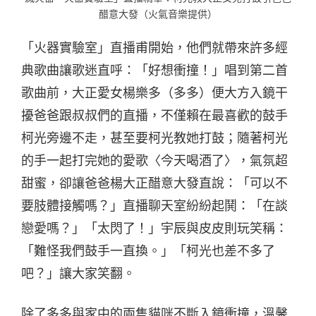
醋意大發（火氣音樂提供）
「火器實驗室」直播甫開始，他們就帶來許多經
典歌曲讓歌迷直呼：「好想衝撞！」唱到第二首
歌曲前，大正愛女楊樂多（多多）便大方入鏡干
擾爸爸跟叔叔們的直播，不僅賴在最喜歡的鼓手
柯光旁邊不走，甚至要柯光教她打鼓；隨著柯光
的手一起打完她的愛歌〈今天喝酒了〉，氣氛超
甜蜜，卻讓爸爸楊大正醋意大發直說：「可以不
要肢體接觸嗎？」直播聊天室紛紛起鬨：「在談
戀愛嗎？」「太閃了！」宇辰與皮皮則玩笑稱：
「難怪我們鼓手一直換。」「柯光也差不多了
吧？」讓大家笑翻。
除了多多與家中的兩隻貓咪不斷入鏡衝撞，溫馨