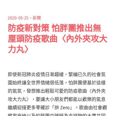
「一生好命」發行首張EP《回憶三部曲》"
2020-05-25・
新聞
防疫新對策 怕胖團推出無
厘頭防疫歌曲〈內外夾攻大
力丸〉
即使新冠肺炎疫情日漸趨緩，緊繃已久的社會氛
圍始終讓全世界情緒很低落，怕胖團便基於這樣
的氣氛，發想推出輕鬆可愛的防疫歌曲〈內外夾
攻大力丸〉，要讓大小朋友們都能以歡樂的氣息
繼續迎接更多零確診「拚 Zero」。歌曲由社會觀
察家安迪以及怕胖團中號稱為吉祥物的大寶共同