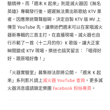
驗精神。而「週末 K 起來」則是滅火器因《無名
英雄》專輯發行後，遲遲無法賣出新歌給 KTV 業
者，因應樂迷聲聲敲碗，決定自製 KTV 版 MV 上
傳至 YouTube 先，讓樂迷們週末可以在家唱滅火
器新專輯的三首主打。在直播現場，滅火器也自
行示範了一首〈十二月的你〉K 歌版，讓大正家
瞬間變成 KTV 現場，樂迷也搞笑留言：「唱得好
好、跟原唱好像！」
「火器實驗室」募集辦法即將公開，「週末 K 起
來」系列影片請上
滅火器 YouTube 查詢
。更多滅
火器消息還請鎖定樂團
Facebook 粉絲專頁
。