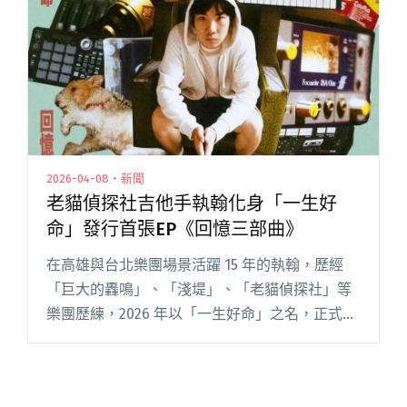
芒果醬宣布與小球莊鵑瑛合作台語單曲"
2026-04-08・新聞
老貓偵探社吉他手執翰化身「一生好
命」發行首張EP《回憶三部曲》
在高雄與台北樂團場景活躍 15 年的執翰，歷經
「巨大的轟鳴」、「淺堤」、「老貓偵探社」等
樂團歷練，2026 年以「一生好命」之名，正式以
個人身份發表首張 EP《回憶三部曲》，並於 4 月
8 日推出單曲〈很久以後〉MV。不同於巨大轟鳴
的狂野閱讀全文 "老貓偵探社吉他手執翰化身