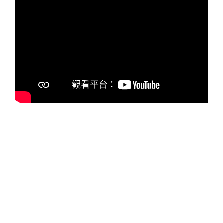
最大贏家為《少年的你》，拿下「最佳電影」、
「最佳導演」、「最佳女主角」、「最佳新晉演
員」、「最佳編劇」、「最佳攝影」、「最佳服
裝造型設計」及「最佳原創電影歌曲」，一共獲
得 8 項大獎。
金馬影后周冬雨、TFBOYS 成員易烊千璽所主演