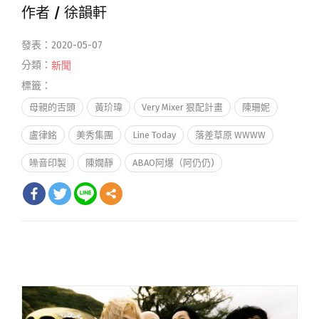
作者 /
徐韻軒
發表：2020-05-07
分類：
新聞
標籤：
母親的舌頭
黃玠瑋
Very Mixer 狠配計畫
陳珊妮
盧律銘
美秀集團
Line Today
落差草原 WWWW
噪音印製
陳嫺靜
ABAO阿爆（阿仍仍)