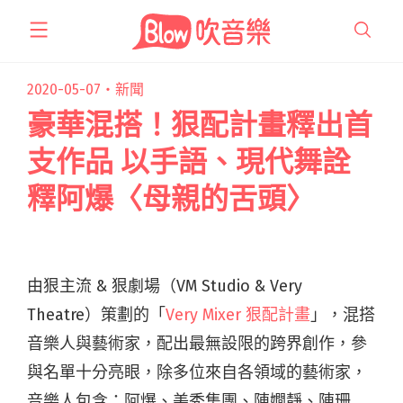
跳
至
主
要
2020-05-07・
新聞
內
豪華混搭！狠配計畫釋出首
容
支作品 以手語、現代舞詮
釋阿爆〈母親的舌頭〉
由狠主流 & 狠劇場（VM Studio & Very
Theatre）策劃的「
Very Mixer 狠配計畫
」，混搭
音樂人與藝術家，配出最無設限的跨界創作，參
與名單十分亮眼，除多位來自各領域的藝術家，
音樂人包含：阿爆、美秀集團、陳嫺靜、陳珊