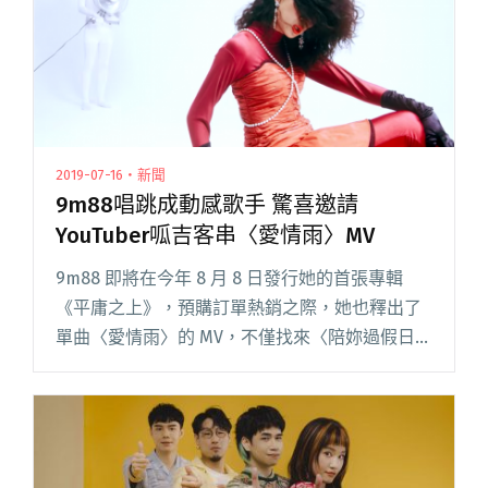
2019-07-16・新聞
9m88唱跳成動感歌手 驚喜邀請
YouTuber呱吉客串〈愛情雨〉MV
9m88 即將在今年 8 月 8 日發行她的首張專輯
《平庸之上》，預購訂單熱銷之際，她也釋出了
單曲〈愛情雨〉的 MV，不僅找來〈陪妳過假日〉
導演高承楷協助編舞，更請到知名 YouTuber 市
議員呱吉客串搖滾鍵盤手！ 為配合網路短劇《夢
醒淑閱讀全文 "9m88唱跳成動感歌手 驚喜邀請
YouTuber呱吉客串〈愛情雨〉MV"