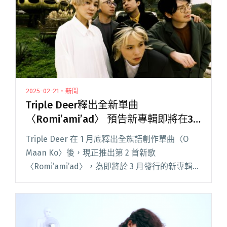
2025-02-21・新聞
Triple Deer釋出全新單曲
〈Romi’ami’ad〉 預告新專輯即將在3
月問世
Triple Deer 在 1 月底釋出全族語創作單曲〈O
Maan Ko〉後，現正推出第 2 首新歌
〈Romi’ami’ad〉，為即將於 3 月發行的新專輯暖
身。樂團成員坦言，這次的創作經驗與過往截然
不同，並且每首閱讀全文 "Triple Deer釋出全新
單曲〈Romi’ami’ad〉 預告新專輯即將在3月問
世"