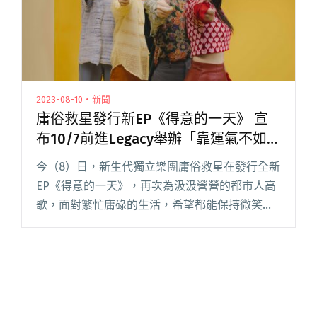
2023-08-10・新聞
庸俗救星發行新EP《得意的一天》 宣
布10/7前進Legacy舉辦「靠運氣不如靠
腰力」專場
今（8）日，新生代獨立樂團庸俗救星在發行全新
EP《得意的一天》，再次為汲汲營營的都市人高
歌，面對繁忙庸碌的生活，希望都能保持微笑繼
續向前，然而若是偶爾想要逃離現實、選擇躺平
休息，樂團幽默表示：「歡迎服用庸俗救星三首
新歌，保證活絡筋骨，打通閱讀全文 "庸俗救星
發行新EP《得意的一天》 宣布10/7前進Legacy舉
辦「靠運氣不如靠腰力」專場"