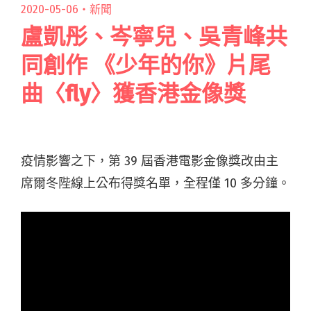
2020-05-06・
新聞
盧凱彤、岑寧兒、吳青峰共
同創作 《少年的你》片尾
曲〈fly〉獲香港金像獎
疫情影響之下，第 39 屆香港電影金像獎改由主
席爾冬陛線上公布得獎名單，全程僅 10 多分鐘。