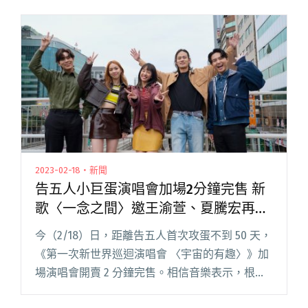
2023-02-18・新聞
告五人小巨蛋演唱會加場2分鐘完售 新
歌〈一念之間〉邀王渝萱、夏騰宏再續
前緣
今（2/18）日，距離告五人首次攻蛋不到 50 天，
《第一次新世界巡迴演唱會 〈宇宙的有趣〉》加
場演唱會開賣 2 分鐘完售。相信音樂表示，根據
售票系統後台顯示，4 月 8 日、9 日共 2 場演唱