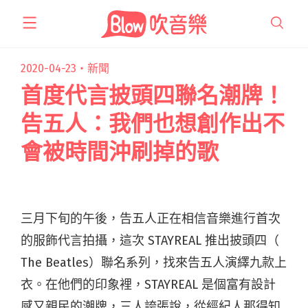
跳
至
主
要
2020-04-23・
新聞
內
首度代言披頭四聯名潮牌！
容
告五人：我們也想創作出不
會被時間沖刷掉的歌
三月下旬的午後，告五人正在相信音樂進行首次
的服飾代言拍攝，這次 STAYREAL 推出披頭四（
The Beatles）聯名系列，找來告五人演繹九款上
衣。在他們的印象裡，STAYREAL 是個富有設計
感又親民的潮牌，三人誇張說，從經紀人那得知