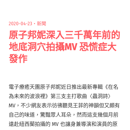
二季開催 IG直播私密上陣"
2020-04-23・
新聞
原子邦妮深入三千萬年前的
地底洞穴拍攝MV 恐慌症大
發作
電子療癒天團原子邦妮近日推出最新專輯《在名
為未來的波浪裡》第三支主打歌曲〈蟲洞詩〉
MV，不少網友表示彷彿聽見王菲的神韻但又頗有
自己的味道，驚豔眾人耳朵，然而這支幾個月前
遠赴紐西蘭拍攝的 MV 也讓身兼導演和演員的原