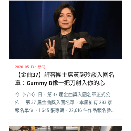
會啟售當下的同時在線人數皆高達 5 萬人，超閱
讀全文 "告五人小巨蛋演唱會加場2分鐘完售 新歌
〈一念之間〉邀王渝萱、夏騰宏再續前緣"
2026-05-13・新聞
【金曲37】評審團主席黃韻玲談入圍名
單：Gummy B像一把刀射入你的心
今（5/13）日，第 37 屆金曲獎入圍名單正式公
佈！ 第 37 屆金曲獎入圍名單，本屆計有 283 家
報名單位、1,645 張專輯、22,616 件作品報名參
賽。經評審團初審、資格審及複審三階段，歷時
3 個月的評審作業後，決議本年入圍名閱讀全文