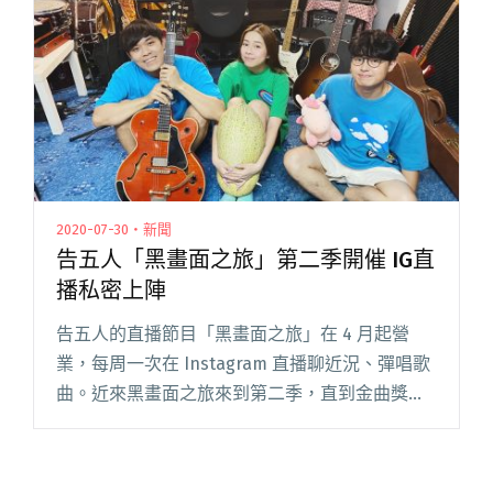
"【金曲37】評審團主席黃韻玲談入圍名單：
Gummy B像一把刀射入你的心"
2020-07-30・新聞
告五人「黑畫面之旅」第二季開催 IG直
播私密上陣
告五人的直播節目「黑畫面之旅」在 4 月起營
業，每周一次在 Instagram 直播聊近況、彈唱歌
曲。近來黑畫面之旅來到第二季，直到金曲獎之
前，將連續直播 11 周節目，最新一期展開「睡衣
派對」主題，3 人穿著睡衣沉浸在最舒服的時
刻，輕鬆和閱讀全文 "告五人「黑畫面之旅」第