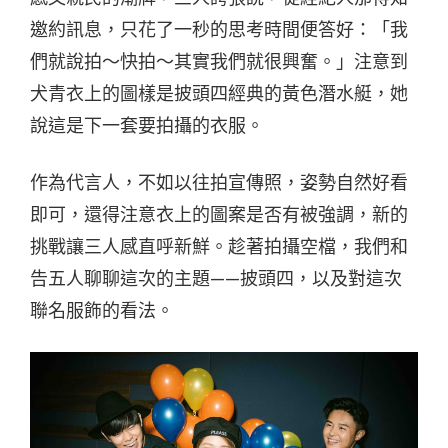
邀約訊息，只花了一秒的思考時間便答好：「我
們就說拍～快拍～其實我們就很興奮。」注意到
犬青衣上的圖樣是披頭四經典的黃色潛水艇，她
說這是下一套要拍攝的衣服。
作為代言人，不如以往拍宣傳照，姿勢自然好看
即可，還得注意衣上的圖案是否有被強調，新的
挑戰讓三人感直呼新鮮。趁著拍攝空檔，我們和
告五人聊聊這次的主題——披頭四，以及對這次
聯名服飾的看法。