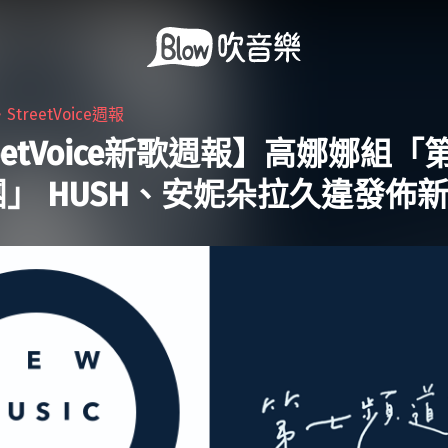
・
StreetVoice週報
reetVoice新歌週報】高娜娜組「
」 HUSH、安妮朵拉久違發佈