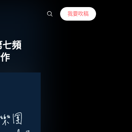
我要吹稿
第七頻
新作