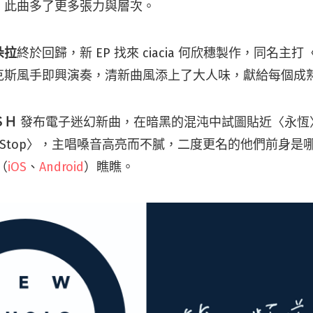
，此曲多了更多張力與層次。
朵拉
終於回歸，新 EP 找來 ciacia 何欣穗製作，同名主
克斯風手即興演奏，清新曲風添上了大人味，獻給每個成
ＳＨ
發布電子迷幻新曲，在暗黑的混沌中試圖貼近〈永恆
’t Stop〉，主唱嗓音高亮而不膩，二度更名的他們前身
p（
iOS
、
Android
）瞧瞧。