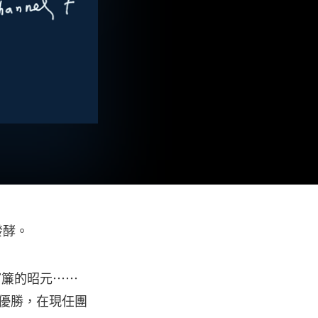
發酵。
窗簾的昭元⋯⋯
」優勝，在現任團