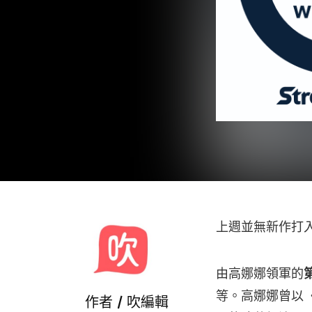
上週並無新作打入 
由高娜娜領軍的
等。高娜娜曾以〈
作者 /
吹編輯