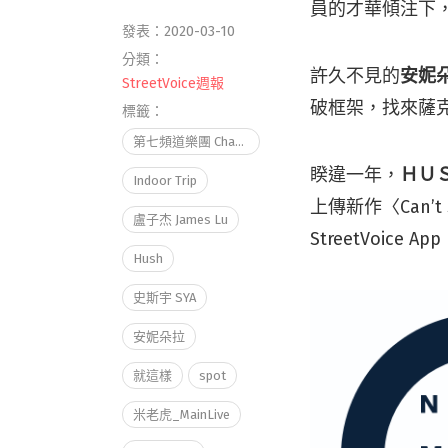
員的才華傾注下
發表：2020-03-10
分類：
許久不見的
安妮
StreetVoice週報
破框架，找來薩
標籤：
第七頻道樂團 Channel 7
睽違一年，
ＨＵ
Indoor Trip
上傳新作〈Can
盧子杰 James Lu
StreetVoice Ap
Hush
史斯宇 SYA
安妮朵拉
就這樣
spot
米老虎_MainLive