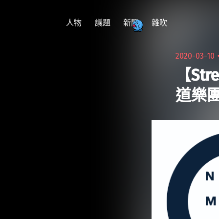
跳
至
人物
議題
新聞
雜吹
主
要
2020-03-10
內
【St
容
道樂團