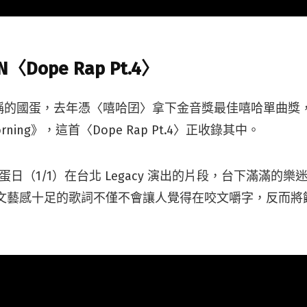
N〈Dope Rap Pt.4〉
稱的國蛋，去年憑〈嘻哈囝〉拿下金音獎最佳嘻哈單曲獎
s Morning》，這首〈Dope Rap Pt.4〉正收錄其中。
蛋日（1/1）在台北 Legacy 演出的片段，台下滿滿的
動；文藝感十足的歌詞不僅不會讓人覺得在咬文嚼字，反而