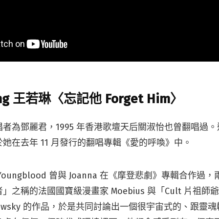
ang 王若琳〈忘記他 Forget Him〉
者為鄧麗君，1995 年香港歌壇天后關淑怡也曾翻唱過。這次換
她在去年 11 月發行的翻唱專輯《愛的呼喚》中。
rt Youngblood 曾與 Joanna 在《摩登悲劇》專輯合作
之稱的法國國寶級漫畫家 Moebius 與「Cult 片祖師
 Jodorowsky 的作品，於是共同討論出一個很宇宙式的、跟