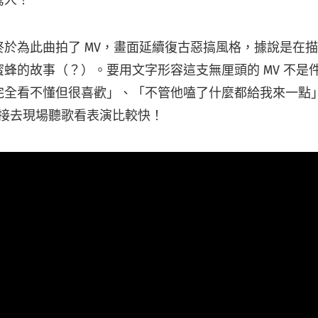
驚人！
終於為此曲拍了 MV，畫面延續復古惡搞風格，據說是在
蜂的故事（？）。要用文字形容這支無厘頭的 MV 不是
完全看不懂但很喜歡」、「不管他嗑了什麼都給我來一點
直接去現場聽歌看表演比較快！