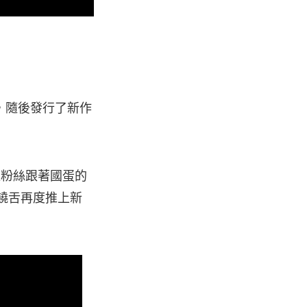
，隨後發行了新作
樂迷粉絲跟著國蛋的
將饒舌再度推上新