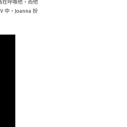
西在呼喚他，而他
中，Joanna 扮