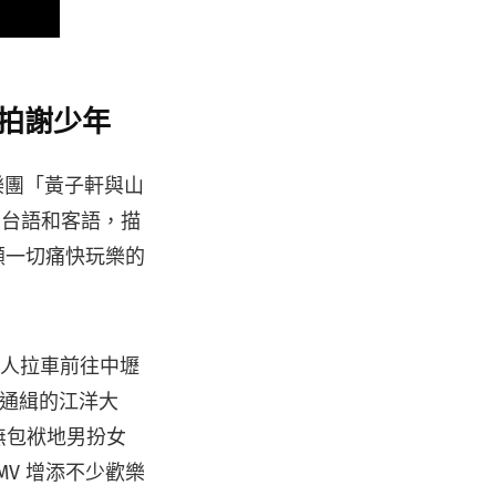
t.拍謝少年
搖滾樂團「黃子軒與山
了台語和客語，描
顧一切痛快玩樂的
行人拉車前往中壢
被通緝的江洋大
無包袱地男扮女
V 增添不少歡樂