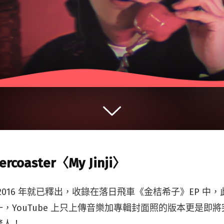
lercoaster〈My Jinji〉
〉早在 2016 年就已釋出，收錄在落日飛車《金桔希子》EP 
，YouTube 上只上傳音樂加專輯封面照的版本更是即