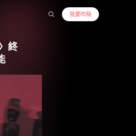
我要吹稿
i〉終
能