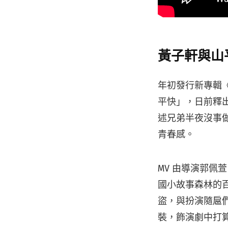
黃子軒與山平快 
年初發行新專輯《上
平快」，日前釋出
述兄弟半夜沒事做
青春感。
MV 由導演郭
國小故事森林的百
盜，與扮演隨扈們
裝，飾演劇中打算