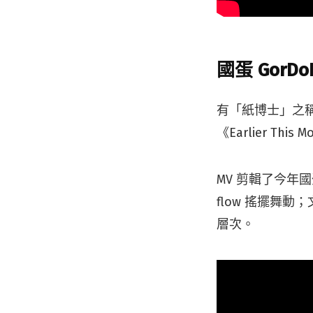
國蛋 GorDo
有「紙博士」之
《Earlier Thi
MV 剪輯了今年國
flow 搖擺舞
層次。