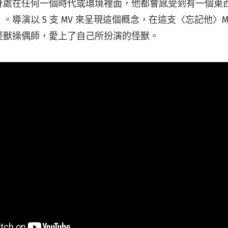
身處在任何一個時代或環境裡面，他都會感受到有一個東
導演以 5 支 MV 來呈現這個概念，在這支〈忘記他〉MV 
怪獸操偶師，愛上了自己所扮演的怪獸。