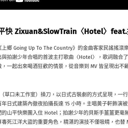
Zixuan&SlowTrain〈Hotel〉fea
鄉 Going Up To The Country》的金曲客家民謠
與拍謝少年合唱的首波主打歌曲〈Hotel〉，歌詞融合
，一起出來喝酒狂歡的情景，從音樂到 MV 皆呈現出不
佩萱（草口未工作室）操刀，以日式古裝劇的方式呈現，一
年日式建築內徹夜拍攝長達 15 小時。主唱黃子軒飾演
的山平快樂團入住 Hotel；拍謝少年的貝斯手薑薑更毫
毒死江洋大盜的重要角色，精湛的演技不僅吸睛，也替 M