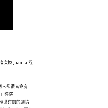
 Joanna 詮
過，兩人都很喜歡有
爺」導演
靈魂轉世有關的劇情