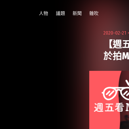
跳
至
人物
議題
新聞
雜吹
主
要
2020-02-21
內
【週五
容
於拍