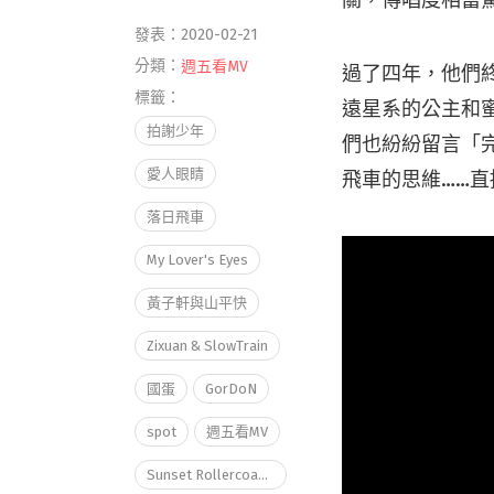
關，傳唱度相當
發表：2020-02-21
分類：
週五看MV
過了四年，他們
標籤：
遠星系的公主和蜜
拍謝少年
們也紛紛留言「
愛人眼睛
飛車的思維……
落日飛車
My Lover's Eyes
黃子軒與山平快
Zixuan & SlowTrain
國蛋
GorDoN
spot
週五看MV
Sunset Rollercoaster