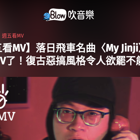
・
週五看MV
看MV】落日飛車名曲〈My Jinj
MV了！復古惡搞風格令人欲罷不