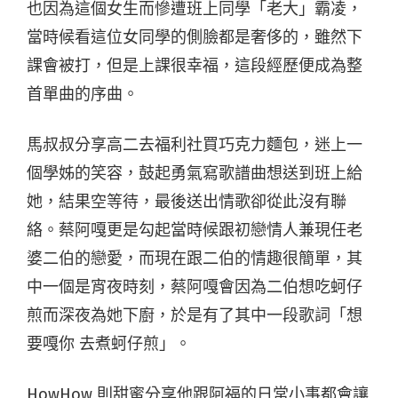
也因為這個女生而慘遭班上同學「老大」霸凌，
當時候看這位女同學的側臉都是奢侈的，雖然下
課會被打，但是上課很幸福，這段經歷便成為整
首單曲的序曲。
馬叔叔分享高二去福利社買巧克力麵包，迷上一
個學姊的笑容，鼓起勇氣寫歌譜曲想送到班上給
她，結果空等待，最後送出情歌卻從此沒有聯
絡。蔡阿嘎更是勾起當時候跟初戀情人兼現任老
婆二伯的戀愛，而現在跟二伯的情趣很簡單，其
中一個是宵夜時刻，蔡阿嘎會因為二伯想吃蚵仔
煎而深夜為她下廚，於是有了其中一段歌詞「想
要嘎你 去煮蚵仔煎」。
HowHow 則甜蜜分享他跟阿福的日常小事都會讓