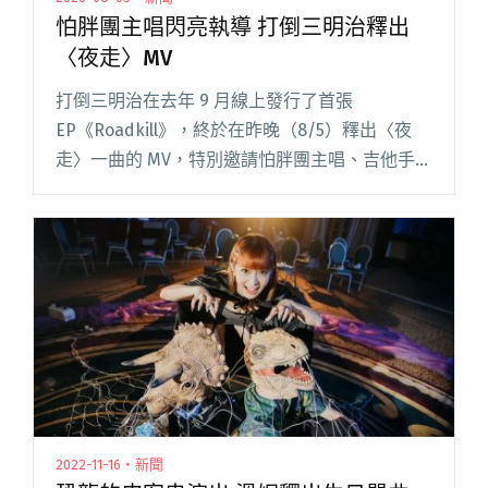
怕胖團主唱閃亮執導 打倒三明治釋出
〈夜走〉MV
打倒三明治在去年 9 月線上發行了首張
EP《Roadkill》，終於在昨晚（8/5）釋出〈夜
走〉一曲的 MV，特別邀請怕胖團主唱、吉他手閃
亮執導。 對於怕胖團的失戀系療癒歌曲都有許多
共鳴，也喜歡閃亮對於「人」的細膩詮釋，鼓手
小康表示當時討閱讀全文 "怕胖團主唱閃亮執導
打倒三明治釋出〈夜走〉MV"
2022-11-16・新聞