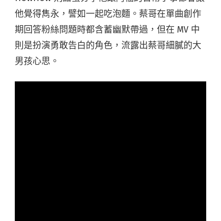
他覺得雋永，譬如一起吃泡麵。蔡哥在單曲創作
期回答粉絲問題時都含蓄幽默帶過，但在 MV 中
則是扮演勇敢告白的角色，流露出蔡哥細膩的大
男孩心思。