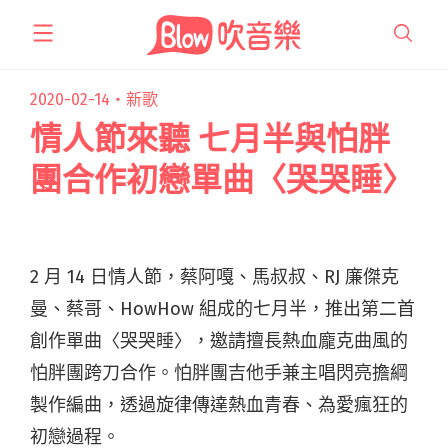
跳
至
主
要
2020-02-14・
新歌
內
情人節來聽 七月半與怕胖
容
團合作初戀單曲〈哭哭睡〉
2 月 14 日情人節，蔡阿嘎、馬叔叔、RJ 廉傑克
曼、蔡哥、HowHow 組成的七月半，推出第二首
創作單曲〈哭哭睡〉，邀請擅長熱血龐克曲風的
怕胖團跨刀合作。怕胖團吉他手兼主唱閃亮擔綱
製作編曲，透過旋律傳達熱血青春、為愛瘋狂的
初戀過程。