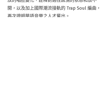
放的唱腔變化，詮釋對過往感情的依戀和放不
開，以及加上國際潮流接軌的 Trap Soul 編曲，
再次證明華語音樂之人才輩出。
MV 由曾為吳卓源、孫盛希掌鏡的新銳導演一盞操
刀，並邀來於上季《聲林之王》節目中大放異彩
的「性感狐狸」Verna 曾韻璇擔綱女主角，獻出
個人演出的處女秀。
曾韻璇飾演急救患者，並在救護車內一展舞蹈長
才，透過肢體張力呈現撕心裂肺的生死戀情。她
表示初次嘗試演戲雖然很緊張，但在拍攝現場很
自然地融入音樂情緒，拍攝都順利一次到位。
薩麥爾對於曾韻璇的情義相挺，多次盛讚聲音性