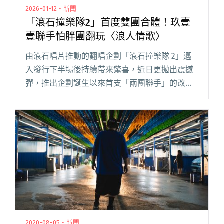
2026-01-12・新聞
「滾石撞樂隊2」首度雙團合體！玖壹
壹聯手怕胖團翻玩〈浪人情歌〉
由滾石唱片推動的翻唱企劃「滾石撞樂隊 2」邁
入發行下半場後持續帶來驚喜，近日更拋出震撼
彈，推出企劃誕生以來首支「兩團聯手」的改編
單曲！由玖壹壹攜手怕胖團，共同翻玩搖滾天王
伍佰 & China Blue 的不朽神曲〈浪人情歌〉。 兩
組閱讀全文 "「滾石撞樂隊2」首度雙團合體！玖
壹壹聯手怕胖團翻玩〈浪人情歌〉"
2020-08-05・新聞