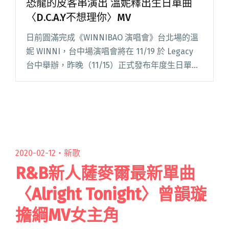
恐龍的皮客串演出 溫妮釋出生日單曲
〈D.C.A.Y不想理你〉MV
日前圓滿完成《WINNIBAO 演唱會》台北場的溫
妮 WINNI，台中場演唱會將在 11/19 於 Legacy
台中舉辦，昨晚（11/15）正式發布年度生日單曲
〈D.C.A.Y不想理你〉MV，溫妮化身暗黑魔女展開
人生冒險，並驚喜邀請入圍金閱讀全文 "恐龍的
皮客串演出 溫妮釋出生日單曲〈D.C.A.Y不想理
你〉MV"
2020-02-12・
新歌
R&B新人薩麥爾最新單曲
〈Alright Tonight〉曾韻璇
擔綱MV女主角