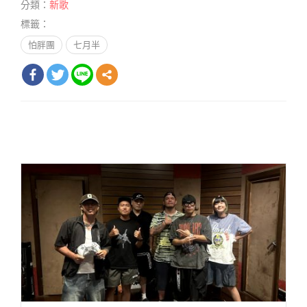
分類：
新歌
標籤：
怕胖團
七月半