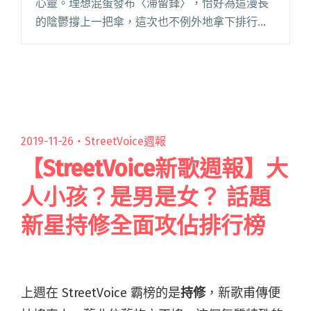
心靈。理想混蛋發布〈滯留鋒〉，恰好為這漫長
的陰鬱撐上一把傘，這次也不例外地拿下排行榜
冠軍。另首來自 Tee Train 蔡題謙的〈餘生漫
漫〉，描繪了人生各種徒勞與失落，同樣引起站
友共鳴。 若你想來些閱讀全文 "【StreetVoice新
歌週報】理想混蛋為濕漉漉的你撐傘 睽違五年阿
福帶甜嗓回歸"
2019-11-26・
StreetVoice週報
【StreetVoice新歌週報】大
人小孩？是男是女？ 話題
新星持修全面攻佔排行榜
上週在 StreetVoice 霸榜的是
持修
，新歌甫傳便