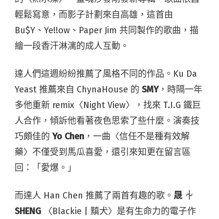
輕鬆寫意，而影子計劃來自高雄，這首由
Bu$Y、Ye!!ow、Paper Jim 共同製作的歌曲，描
繪一段香汗淋漓的成人互動。
達人們這週紛紛推薦了風格不同的作品。Ku Da
Yeast 推薦來自 ChynaHouse 的
SMY
，時隔一年
多他重新 remix〈Night View〉，找來 T.I.G 鐵巨
人合作，傾訴他看著夜色思索了些什麼。演奏技
巧頗佳的
Yo Chen
，一曲〈信任不是種有效解
藥〉不僅受到馬瓜喜愛，還引來知更在留言區
回：「愛爆。」
而達人 Han Chen 推薦了兩首有趣的歌。
晟 ⏆
SHENG
〈Blackie | 黰犬〉是有生命力的電子作