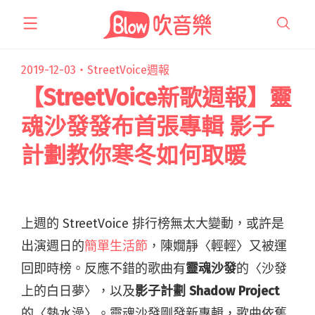
跳
至
主
要
2019-12-03・
StreetVoice週報
內
【StreetVoice新歌週報】靈
容
魂沙發發布首張專輯 影子
計劃教你寒冬如何取暖
上週的 StreetVoice 排行榜無太大變動，或許是
出演週日的
簡單生活節
，陳嫺靜〈輕輕〉又被運
回即時榜。反應不錯的歌曲有
靈魂沙發
的〈沙發
上的白日夢〉，以及
影子計劃 Shadow Project
的〈熱水澡〉。靈魂沙發剛發新專輯，歌曲依舊