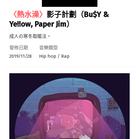
〈熱水澡〉
影子計劃（Bu$Y &
Ye!!ow, Paper Jim）
成人の寒冬取暖法。
發佈日期
音樂類型
2019/11/28
Hip hop / Rap