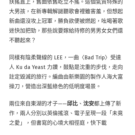
扶搖直上，舊曲依舊屹立不搖。這個氣質特殊的
大男孩，在新專輯解謎聽歌會裡雖害羞，但想起
新曲還沒攻上冠軍，勝負欲便被燃起，吆喝著歌
迷快加把勁，那些說要嫁給持修的男男女女們還
不聽起來？
同樣有陰柔聲線的 LEE，一曲〈Bad Trip〉受達
人 Ku da Yeast 力讚，鼓點是沈重的步伐，走向
註定毀滅的旅行。編曲由新樂園的製作人海大富
操刀，營造出深藍綠色的低明度場景。
兩位來自東湖的才子——
邱比
、
沈安
都上傳了新
作，兩人分別以英倫搖滾、電子呈現一段「未竟
之愛」，但書寫的心境大相徑庭，快下載
StreetVoice App（
iOS
、
Android
）細細聆聽。