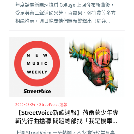
年度話題新團珂拉琪 Collage 上回發布新曲後，
受足英台三聲道磅米芳、百靈果、鄭宜農等多方
相繼推薦，週日晚間他們無預警釋出〈紅弁
慶〉，不消多久就衝上排行榜。看封面便知這次
創作由夏子出發，前奏之後，電玩音色的 riff 一
切入像古今分界，閱讀全文 "【StreetVoice新歌
週報】珂拉琪日文新曲攻榜 ?te 壞特饒舌初體驗
獻給甜約翰"
2020-03-24・StreetVoice週報
【StreetVoice新歌週報】荷爾蒙少年專
輯先行曲搶聽 問題總部找「我是機車少
女」凌元耕共唱
上週 StreetVoice 十分熱鬧，不少排行榜常見嘉