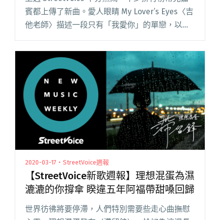
賓都上傳了新曲。愛人眼睛 My Lover’s Eyes〈吉
他老師〉描述一段只有「我愛你」的單戀，以灰
暗的下行音開場，一段弦樂間奏像是易受對方牽
動的心境。荷爾蒙少年 Hormone B閱讀全文
"【StreetVoice新歌週報】荷爾蒙少年專輯先行
曲搶聽 問題總部找「我是機車少女」凌元耕共
唱"
2020-03-17・StreetVoice週報
【StreetVoice新歌週報】理想混蛋為濕
漉漉的你撐傘 睽違五年阿福帶甜嗓回歸
世界彷彿將要停滯，人們特別需要些走心曲撫慰