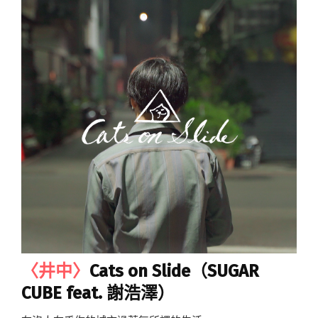
〈井中〉
Cats on Slide（SUGAR
CUBE feat. 謝浩澤）