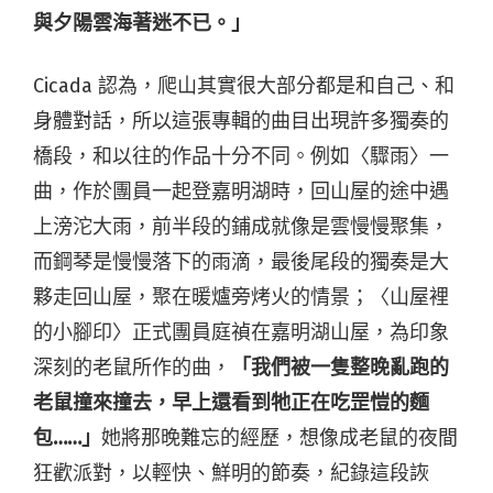
與夕陽雲海著迷不已。」
Cicada 認為，爬山其實很大部分都是和自己、和
身體對話，所以這張專輯的曲目出現許多獨奏的
橋段，和以往的作品十分不同。例如〈驟雨〉一
曲，作於團員一起登嘉明湖時，回山屋的途中遇
上滂沱大雨，前半段的鋪成就像是雲慢慢聚集，
而鋼琴是慢慢落下的雨滴，最後尾段的獨奏是大
夥走回山屋，聚在暖爐旁烤火的情景；〈山屋裡
的小腳印〉正式團員庭禎在嘉明湖山屋，為印象
深刻的老鼠所作的曲，
「我們被一隻整晚亂跑的
老鼠撞來撞去，早上還看到牠正在吃罡愷的麵
包
……
」
她將那晚難忘的經歷，想像成老鼠的夜間
狂歡派對，以輕快、鮮明的節奏，紀錄這段詼