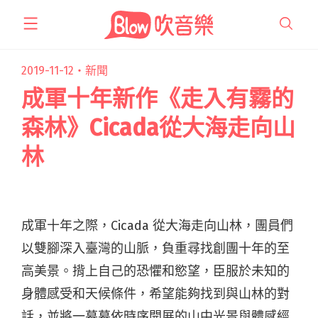
跳
至
主
要
2019-11-12・
新聞
內
成軍十年新作《走入有霧的
容
森林》Cicada從大海走向山
林
成軍十年之際，Cicada 從大海走向山林，團員們
以雙腳深入臺灣的山脈，負重尋找創團十年的至
高美景。揹上自己的恐懼和慾望，臣服於未知的
身體感受和天候條件，希望能夠找到與山林的對
話，並將一幕幕依時序開展的山中光景與體感經