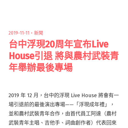
自己閱讀全文 "許含光剪髮釋出新歌〈安森Girl〉
10月底推出新作《從夜晚開始從夜晚結束》"
2019-11-11・
新聞
台中浮現20周年宣布Live
House引退 將與農村武裝青
年舉辦最後專場
2019 年 12 月，台中的浮現 Live House 將會有一
場引退前的最後演出專場——「浮現成年禮」，
並和農村武裝青年合作，由首代員工阿達（農村
武裝青年主唱、吉他手、詞曲創作者）代表回來