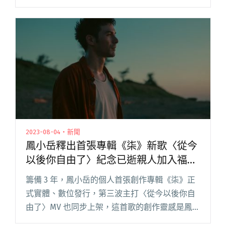
《一生到底》，在思念故人的清明時節前一週，
推出敘述生死議題的〈人生尾路〉MV，由新銳導
演鄔鶴宏執導，閱讀全文 "滅火器清明節前發布
〈人生尾路〉MV 力邀黃鐙輝、林雨宣《勸世三姊
妹》卡司出演"
2023-08-04・新聞
鳳小岳釋出首張專輯《柒》新歌〈從今
以後你自由了〉紀念已逝親人加入福音
元素
籌備 3 年，鳳小岳的個人首張創作專輯《柒》正
式實體、數位發行，第三波主打〈從今以後你自
由了〉MV 也同步上架，這首歌的創作靈感是鳳小
岳紀念逝去的親人；不同於上波主打〈給你〉是