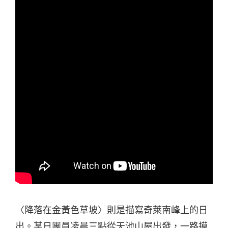
〈降落在金黃色草坡〉則是描寫奇萊南峰上的日
出。某日團員凌晨三點從天池山屋出發，一路摸