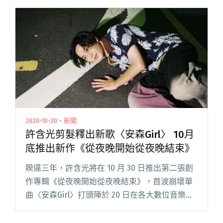
從新生命做為起點，用溫暖的口吻唱出以不同視
角看世界的美好。 新歌閱讀全文 "鳳小岳釋出首
張專輯《柒》新歌〈從今以後你自由了〉紀念已
逝親人加入福音元素"
2020-10-20・新聞
許含光剪髮釋出新歌〈安森Girl〉 10月
底推出新作《從夜晚開始從夜晚結束》
睽違三年，許含光將在 10 月 30 日推出第二張創
作專輯《從夜晚開始從夜晚結束》，首波崩壞單
曲〈安森Girl〉打頭陣於 20 日在各大數位音樂平
台上線。〈安森Girl〉講述一夜邂逅的兩人，清醒
後又各自回去過著亂七八糟的生活。貌似闡述著