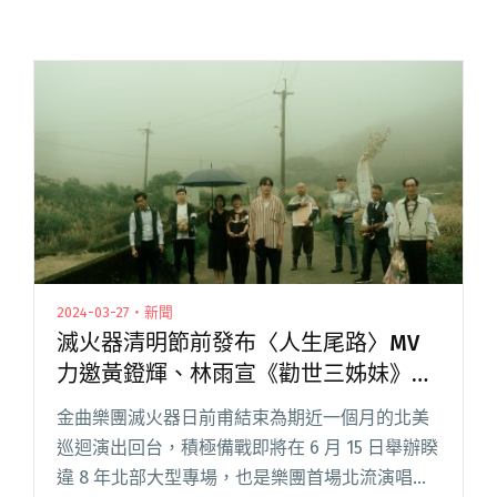
2024-03-27・新聞
滅火器清明節前發布〈人生尾路〉MV
力邀黃鐙輝、林雨宣《勸世三姊妹》卡
司出演
金曲樂團滅火器日前甫結束為期近一個月的北美
巡迴演出回台，積極備戰即將在 6 月 15 日舉辦睽
違 8 年北部大型專場，也是樂團首場北流演唱會