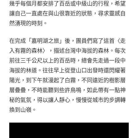
幾乎每個月都安排了百岳或中級山的行程，希望
讓自己一直處在與山很靠近的狀態，尋求靈感自
然湧現的時刻。
在完成「嘉明湖之旅」後，團員們寫了這首〈走
入有霧的森林〉，描述台灣中海拔的森林。每次
前往三千公尺以上的百岳時，總會先走過一段中
海拔的林道。往往早上從登山口出發時還閃耀著
陽光，到下午就漫起了白霧，不同遠近的樹影層
層疊疊，不時能聽到些許鳥鳴，如此帶有一點神
秘的氣氛，得以讓人靜心，慢慢從城市的步調轉
換到山嶺。