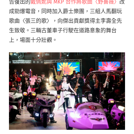
告復出的
戴佩妮與 MKP 合作將歌曲〈野薔薇〉
改
成勁爆電音，同時加入爵士樂團，三組人馬翻玩
歌曲〈張三的歌〉，向傑出貢獻獎得主李壽全先
生致敬。三輛古董車子行駛在道路意象的舞台
上，場面十分壯觀。