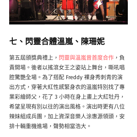
七、閃靈合體溫嵐、陳珊妮
第五屆頒獎典禮上，
閃靈與溫嵐曾首度合作
，負
責開場。後者以搖滾女王之姿站上舞台，嘶吼唱
腔驚艷全場。為了搭配 Freddy 裸身秀刺青的演
出方式，穿著大紅性感緊身衣的溫嵐特別找了專
業彩繪師父，花了 3 小時在身上畫上大紅牡丹，
希望呈現有別以往的演出風格。演出時更有八位
辣妹組成兵團，加上資深音樂人涂惠源領頭，安
排十輛重機進場，聲勢相當浩大。