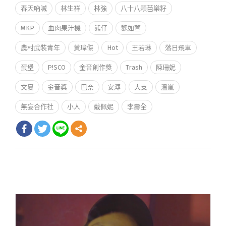
春天吶喊
林生祥
林強
八十八顆芭樂籽
MKP
血肉果汁機
熊仔
魏如萱
農村武裝青年
黃瑋傑
Hot
王若琳
落日飛車
蛋堡
P!SCO
金音創作獎
Trash
陳珊妮
文夏
金音獎
巴奈
安溥
大支
溫嵐
無妄合作社
小人
戴佩妮
李壽全