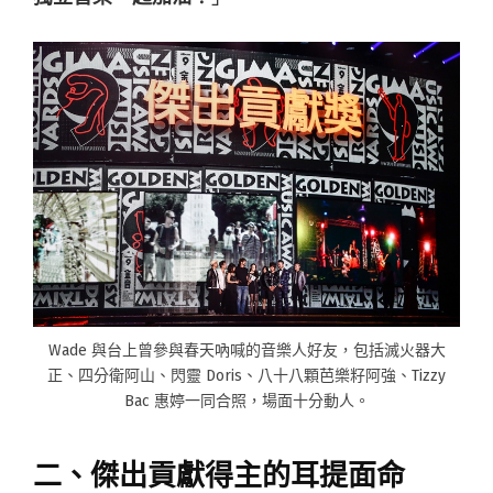
Wade 與台上曾參與春天吶喊的音樂人好友，包括滅火器大
正、四分衛阿山、閃靈 Doris、八十八顆芭樂籽阿強、Tizzy
Bac 惠婷一同合照，場面十分動人。
二、傑出貢獻得主的耳提面命