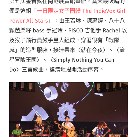
第七屆金音獎在南港展覽館舉辦，當天最吸睛的
便是這組「
一日限定女子團體 The IndieVox Girl
Power All-Stars
」：由王若琳、陳惠婷、八十八
顆芭樂籽 bass 手冠玲、P!SCO 吉他手 Rachel 以
及猴子飛行員鼓手昱人組成，穿著很有「戰隊
感」的造型服裝，接連帶來〈就在今夜〉、〈流
星冒險王國〉、〈Simply Nothing You Can
Do〉三首歌曲，搖滾地揭開活動序幕。