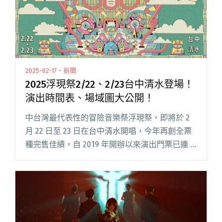
2025-02-17・新聞
2025浮現祭2/22、2/23台中清水登場！
演出時間表、場域圖大公開！
中台灣最代表性的冒險音樂祭浮現祭，即將於 2
月 22 日至 23 日在台中清水開唱，今年再創全票
種完售佳績，自 2019 年開辦以來演出門票已連 5
年售罄，成為台灣新年最受歡迎的指標音樂節；
今年更號召近百組演出者匯聚清水演出。 事逢 2
閱讀全文 "2025浮現祭2/22、2/23台中清水登場！
演出時間表、場域圖大公開！"