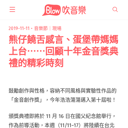
跳
至
主
要
2019-11-11・
音樂節｜現場
內
熊仔饒舌感言、蛋堡帶媽媽
容
上台⋯⋯回顧十年金音獎典
禮的精彩時刻
鼓勵創作與性格，容納不同風格與實驗性作品的
「金音創作獎」，今年浩浩蕩蕩邁入第十屆啦！
頒獎典禮即將於 11 月 16 日在國父紀念館舉行，
作為前導活動，本週（11/11~17）將陸續在台北