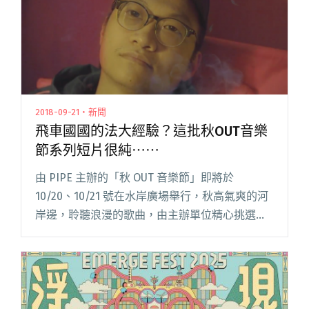
2018-09-21・新聞
飛車國國的法大經驗？這批秋OUT音樂
節系列短片很純⋯⋯
由 PIPE 主辦的「秋 OUT 音樂節」即將於
10/20、10/21 號在水岸廣場舉行，秋高氣爽的河
岸邊，聆聽浪漫的歌曲，由主辦單位精心挑選的
chill 團，讓你的身心靈達到徹底的放鬆，演出者
包括落日飛車、夜貓組、違法、南瓜妮歌迷俱樂
閱讀全文 "飛車國國的法大經驗？這批秋OUT音樂
節系列短片很純⋯⋯"