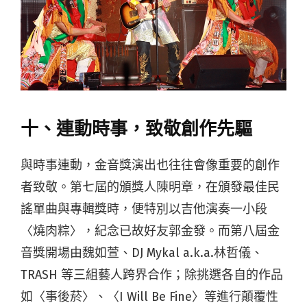
十、連動時事，致敬創作先驅
與時事連動，金音獎演出也往往會像重要的創作
者致敬。第七屆的頒獎人陳明章，在頒發最佳民
謠單曲與專輯獎時，便特別以吉他演奏一小段
〈燒肉粽〉，紀念已故好友郭金發。而第八屆金
音獎開場由魏如萱、DJ Mykal a.k.a.林哲儀、
TRASH 等三組藝人跨界合作；除挑選各自的作品
如〈事後菸〉、〈I Will Be Fine〉等進行顛覆性