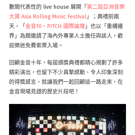
數間代表性的 live house 展開「
第二屆亞洲音樂
大賞 Asia Rolling Music Festival
」；典禮前兩
天，「
金音10・PITCH 國際論壇
」也以「重構邊
界」為題邀請了海內外專業人士擔任與談人，歡
迎樂迷免費索票入場。
回顧金音十年，每屆頒獎典禮都精心規劃了許多
精彩演出，也留下不少真摯感動、令人印象深刻
的得獎感言，就讓我們一起回顧這一路走來，在
金音現場見證的歷史片段吧！