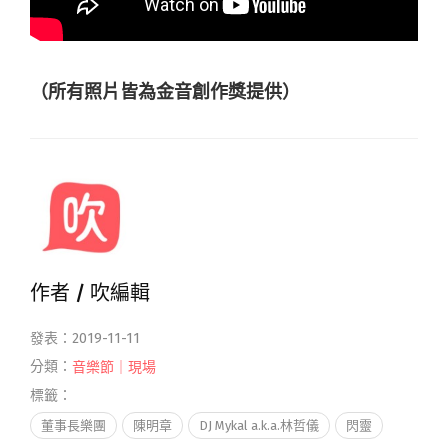
（所有照片皆為金音創作獎提供）
作者 /
吹編輯
發表：2019-11-11
分類：
音樂節｜現場
標籤：
董事長樂團
陳明章
DJ Mykal a.k.a.林哲儀
閃靈