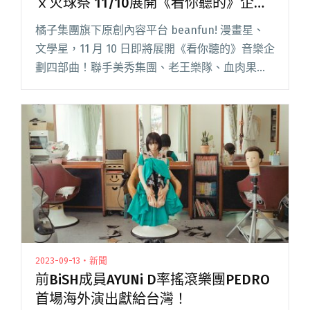
ｘ火球祭 11/10展開《看你聽的》企劃
四部曲
橘子集團旗下原創內容平台 beanfun! 漫畫星、
文學星，11 月 10 日即將展開《看你聽的》音樂企
劃四部曲！聯手美秀集團、老王樂隊、血肉果汁
機、怕胖團與 icyball 冰球樂團 5 大樂團，和 10
位知名漫畫、小說作家包括潘柏霖、閱讀全文
"beanfun!漫畫星、文學星攜手5大樂團ｘ火球祭
11/10展開《看你聽的》企劃四部曲"
2023-09-13・新聞
前BiSH成員AYUNi D率搖滾樂團PEDRO
首場海外演出獻給台灣！