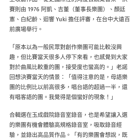
賽則由 1976 阿凱、吉董（董事長樂團）、顏廷
憲、白紀齡、迴響 Yuki 擔任評審，在台中大遠百
前廣場舉行。
「原本以為一般民眾對創作樂團可能比較沒興
趣，但比賽當天很多人停下來看，也感覺到大家
對於曲風比較重的團，接受度也蠻高的。」老諾
回想決賽當天的情景：「值得注意的是，母語樂
團的比例比以前高很多，唱台語的超過一半，還
有唱客語的團。我覺得是個蠻好的現象！」
合輯選在玉成戲院錄音室錄音，也是希望讓入選
的樂團有機會體驗高規格錄音室，吸取錄音經
驗，並錄出高品質作品。「有的樂團會想說，既