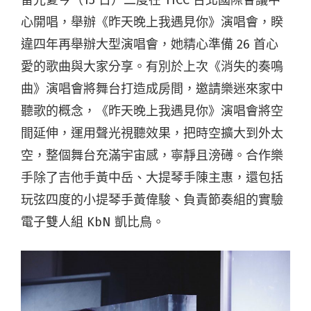
雷光夏今（15 日）二度在 TICC 台北國際會議中
心開唱，舉辦《昨天晚上我遇見你》演唱會，睽
違四年再舉辦大型演唱會，她精心準備 26 首心
愛的歌曲與大家分享。有別於上次《消失的奏鳴
曲》演唱會將舞台打造成房間，邀請樂迷來家中
聽歌的概念，《昨天晚上我遇見你》演唱會將空
間延伸，運用聲光視聽效果，把時空擴大到外太
空，整個舞台充滿宇宙感，寧靜且滂礡。合作樂
手除了吉他手黃中岳、大提琴手陳主惠，還包括
玩弦四度的小提琴手黃偉駿、負責節奏組的實驗
電子雙人組 KbN 凱比鳥。