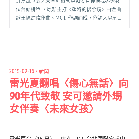
許富凱《五木大学》概念專輯發片後橫掃各大數
位台語榜單 ，最新主打〈運將的後照鏡〉由金曲
歌王陳建瑋作曲、MC JJ 作詞而成，作詞人以葡萄
牙作家薩拉馬戈《投票記》為創作靈感，其分享
觀點：「每多擁有一個觀看人生的視角，便多擁
有一個不同的靈魂。計閱讀全文 "許富凱新歌
〈運將的後照鏡〉 攜手陳博正演繹計程車上相遇
的短暫緣分"
2019-09-16・
新聞
雷光夏翻唱〈傷心無話〉向
90年代致敬 安可邀請外甥
女伴奏〈未來女孩〉