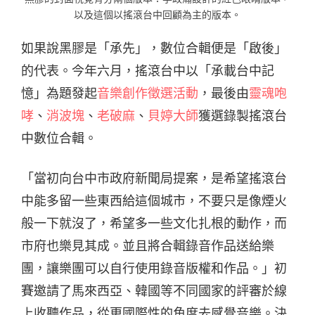
以及這個以搖滾台中回顧為主的版本。
如果說黑膠是「承先」，數位合輯便是「啟後」
的代表。今年六月，搖滾台中以「承載台中記
憶」為題發起
音樂創作徵選活動
，最後由
靈魂咆
哮
、
消波塊
、
老破麻
、
貝婷大師
獲選錄製搖滾台
中數位合輯。
「當初向台中市政府新聞局提案，是希望搖滾台
中能多留一些東西給這個城市，不要只是像煙火
般一下就沒了，希望多一些文化扎根的動作，而
市府也樂見其成。並且將合輯錄音作品送給樂
團，讓樂團可以自行使用錄音版權和作品。」初
賽邀請了馬來西亞、韓國等不同國家的評審於線
上收聽作品，從更國際性的角度去感覺音樂。決