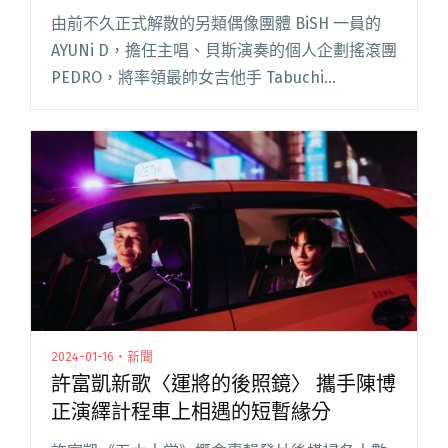
由前不久正式解散的另類偶像團體 BiSH 一員的
AYUNi D，擔任主唱、貝斯演奏的個人企劃搖滾團
PEDRO，將率領最帥女吉他手 Tabuchi
Hisako（田渕ひさ子）和新加入的鼓手
Yumao（ゆーまお），這組全新黃金三角陣容，
把閱讀全文 "前BiSH成員AYUNi D率搖滾樂團
PEDRO 首場海外演出獻給台灣！"
2024-01-16・新聞
許富凱新歌〈運將的後照鏡〉 攜手陳博
正演繹計程車上相遇的短暫緣分