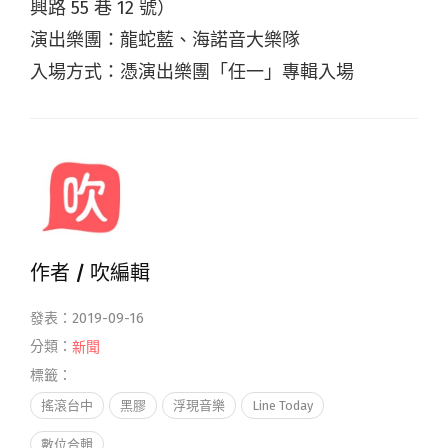
興路 55 巷 12 號）
演出樂團：龍蛇藍、海諾音大樂隊
入場方式：憑演出樂團「任一」專輯入場
作者 /
吹編輯
發表：2019-09-16
分類：
新聞
標籤：
搖滾台中
黑膠
浮現音樂
Line Today
數位合輯