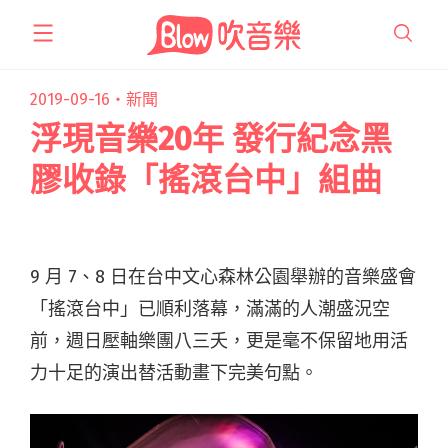
跳
至
主
要
2019-09-16・
新聞
內
浮現音樂20年 發行紀念黑
容
膠收錄「搖滾台中」組曲
9 月 7、8 日在台中文心森林公園舉辦的音樂盛會
「搖滾台中」已順利落幕，滿滿的人潮盛況空
前，週日壓軸樂團八三夭，更是毫不保留地用活
力十足的演出替活動畫下完美句點。