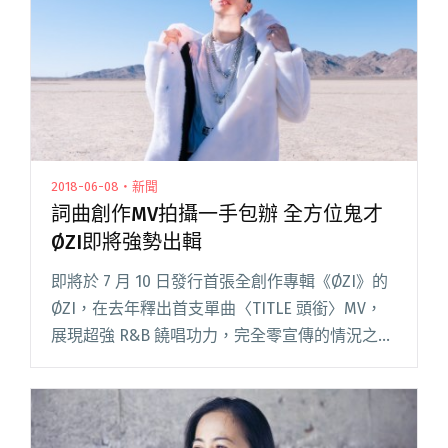
2018-06-08・新聞
詞曲創作MV拍攝一手包辦 全方位鬼才
ØZI即將強勢出輯
即將於 7 月 10 日發行首張全創作專輯《ØZI》的
ØZI，在去年釋出首支單曲〈TITLE 頭銜〉MV，
展現超強 R&B 饒唱功力，完全零宣傳的情況之
下，點閱率超過 42 萬；隨後再推出〈PARADISE
ISLAND 天堂島〉閱讀全文 "詞曲創作MV拍攝一
手包辦 全方位鬼才ØZI即將強勢出輯"