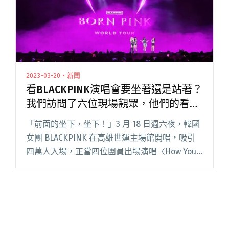
與神話"
2023-03-20・新聞
看BLACKPINK演唱會要坐著還是站著？
我們訪問了六位現場觀眾，他們的看法
很不一樣
「前面的坐下，坐下！」3 月 18 日週六夜，韓國
女團 BLACKPINK 在高雄世運主場館開唱，吸引
四萬人入場，正當四位團員出場演唱〈How You
Like That〉之際，一樓高票價附對號座席的特
區、VIP 區、BORN PINK 區閱讀全文 "看
BLACKPINK演唱會要坐著還是站著？我們訪問了
六位現場觀眾，他們的看法很不一樣"