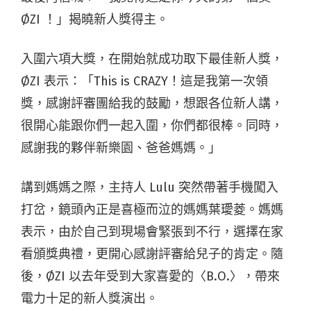
ØZI ！」揭曉新人獎得主。
入圍六項大獎，在開始就成功取下最佳新人獎，
ØZI 表示：「This is CRAZY！這是我第一次領
獎，感謝評審團給我的鼓勵，想跟各位新人講，
很開心能跟你們一起入圍，你們都很棒。同時，
感謝我的夥伴新樂園、爸爸媽媽。」
講到媽媽之際，主持人 Lulu 突然帶著手機闖入
打岔，鏡頭內正是喜極而泣的媽媽葉璦菱。媽媽
表示，由於自己到現場會緊張到不行，選擇在家
看頒獎典禮，更開心感謝評審給兒子的肯定。隨
後，ØZI 以去年受到大家喜愛的〈B.O.〉，帶來
電力十足的新人獎演出。