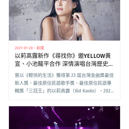
2021-01-20・新聞
以莉高露新作《尋找你》邀YELLOW黃
宣、小池龍平合作 深情演唱台灣歷史與
神話
曾以《輕快的生活》獲得第 23 屆台灣金曲獎最佳
新人獎、最佳原住民語歌手獎、最佳原住民語專
輯獎「三冠王」的以莉高露（Ilid Kaolo），2021
年發行的第三張創作專輯《尋找你》，收錄移居
台東長濱多年後所寫的八首創作歌曲，包括生
活、記憶閱讀全文 "以莉高露新作《尋找你》邀
YELLOW黃宣、小池龍平合作 深情演唱台灣歷史