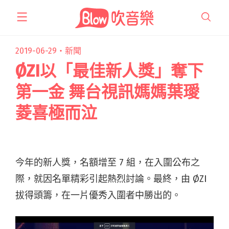
跳
至
主
要
2019-06-29・
新聞
內
ØZI以「最佳新人獎」奪下
容
第一金 舞台視訊媽媽葉璦
菱喜極而泣
今年的新人獎，名額增至 7 組，在入圍公布之
際，就因名單精彩引起熱烈討論。最終，由 ØZI
拔得頭籌，在一片優秀入圍者中勝出的。