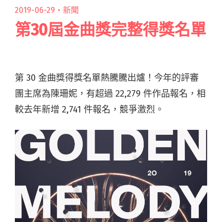
2019-06-29・
新聞
第30屆金曲獎完整得獎名單
第 30 金曲獎得獎名單熱騰騰出爐！今年的評審
團主席為陳珊妮，有超過 22,279 件作品報名，相
較去年新增 2,741 件報名，競爭激烈。