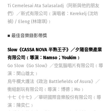
Ti Cemelesai Ata Salasaladj（阿新與他的朋友
們）／新式有限公司﹙演唱者：Kerekelj (沈昉
禎) / Eleng (林瑋琪)﹚
■ 最佳音樂錄影帶獎
Slow《CASSA NOVA 半熟王子》／夕陽音樂產業
有限公司﹙導演：Namso；Youkim﹚
Go Slow《Go Slow》／空氣腦唱片有限公司﹙導
演：関山雄太﹚
烏牛欄大護法《政治 Battlefields of Asura》／
衝組創玩有限公司﹙導演：博德；Mo﹚
十七《十七》／華研國際音樂股份有限公司﹙導
演：陳奕仁﹚