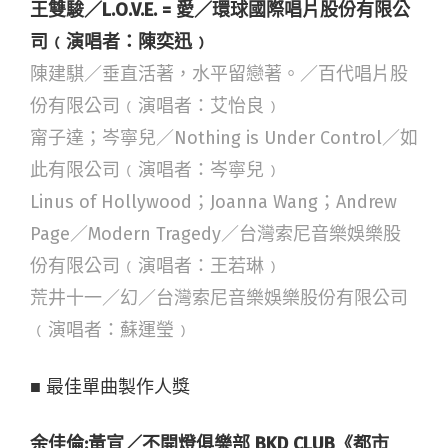
王雙駿／L.O.V.E. = 愛／環球國際唱片股份有限公
司﹙演唱者：陳奕迅﹚
陳建騏／垂直活著，水平留戀著。／百代唱片股
份有限公司﹙演唱者：艾怡良﹚
甯子達；岑寧兒／Nothing is Under Control／如
此有限公司﹙演唱者：岑寧兒﹚
Linus of Hollywood；Joanna Wang；Andrew
Page／Modern Tragedy／台灣索尼音樂娛樂股
份有限公司﹙演唱者：王若琳﹚
荒井十一／幻／台灣索尼音樂娛樂股份有限公司
﹙演唱者：蘇運瑩﹚
■ 最佳單曲製作人獎
余佳倫;黃宣／不開燈俱樂部 BKD CLUB《都市