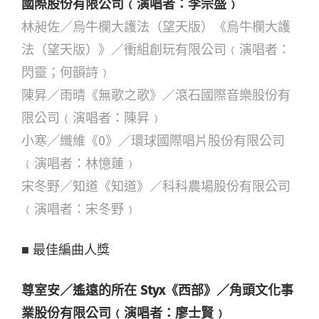
國際股份有限公司﹙演唱者：李宗盛﹚
林昶佐／烏牛欄大護法（望天版）《烏牛欄大護
法（望天版）》／衝組創玩有限公司﹙演唱者：
閃靈；何韻詩﹚
陳昇／雨晴《無歌之歌》／滾石國際音樂股份有
限公司﹙演唱者：陳昇﹚
小寒／纖維《0》／環球國際唱片股份有限公司
﹙演唱者：林憶蓮﹚
宋冬野／知道《知道》／科科農場股份有限公司
﹙演唱者：宋冬野﹚
■ 最佳編曲人獎
尊室安／遙遠的所在 Styx《西部》／角頭文化事
業股份有限公司﹙演唱者：廖士賢﹚