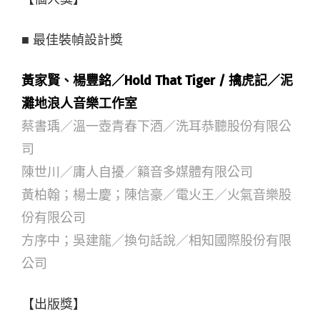
■ 最佳裝幀設計獎
黃家賢、楊豐銘／Hold That Tiger / 擒虎記／泥
灘地浪人音樂工作室
蔡書瑀／溫一壺青春下酒／洗耳恭聽股份有限公
司
陳世川／庸人自擾／籟音多媒體有限公司
黃柏翰；楊士慶；陳信豪／電火王／火氣音樂股
份有限公司
方序中；吳建龍／換句話說／相知國際股份有限
公司
【出版獎】