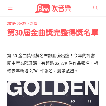
跳
至
主
要
2019-06-29・
新聞
內
第30屆金曲獎完整得獎名單
容
第 30 金曲獎得獎名單熱騰騰出爐！今年的評審
團主席為陳珊妮，有超過 22,279 件作品報名，相
較去年新增 2,741 件報名，競爭激烈。