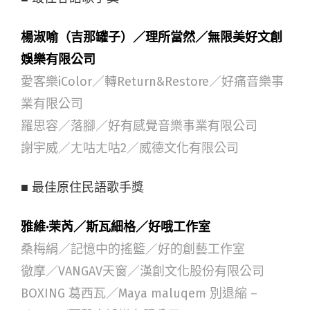
楊淑喻（吉那罐子）／理所當然／無限美好文創
娛樂有限公司
愛客樂iColor／轉Return&Restore／好痛音樂事
業有限公司
羅思容／落腳／好有感覺音樂事業有限公司
謝宇威／ㄤ咕ㄤ咕2／威德文化有限公司
■ 最佳原住民語歌手獎
雅維·茉芮／斯瓦細格／好哦工作室
桑梅絹／記憶中的搖籃／好的創藝工作室
徹摩／VANGAV天窗／漢創文化股份有限公司
BOXING 葛西瓦／Maya maluqem 別退縮 –