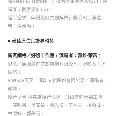
轉Return&Restore／好痛音樂事業有限公司﹙演
唱者：愛客樂iColor﹚
理所當然／無限美好文創娛樂有限公司﹙演唱
者：楊淑喻﹚
■ 最佳原住民語專輯獎
斯瓦細格／好哦工作室﹙演唱者：雅維·茉芮﹚
思念／無限美好文創娛樂有限公司﹙演唱者：沐
妮悠﹚
VANGAV天窗／漢創文化股份有限公司﹙演唱者：
徹摩﹚
原音呈現 阿美族複音傳唱／飛魚雲豹音樂工團
﹙演唱者：吳家祿、曾光復、王福來、楊拾妹、
林榮妹、郭美玉﹚