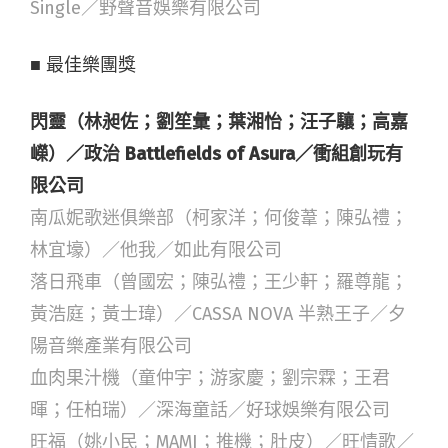
Single／野聲音娛樂有限公司
■ 最佳樂團獎
閃靈（林昶佐；劉笙彙；葉湘怡；汪子驤；高嘉
嶸）／政治 Battlefields of Asura／衝組創玩有
限公司
南瓜妮歌迷俱樂部（柯家洋；何俊葦；陳弘禮；
林宜壕）／他我／如此有限公司
落日飛車（曾國宏；陳弘禮；王少軒；羅尊龍；
黃浩庭；黃士瑋）／CASSA NOVA 半熟王子／夕
陽音樂產業有限公司
血肉果汁機（童仲宇；游家慶；劉宗霖；王君
暉；任柏瑞）／深海童話／好球娛樂有限公司
旺福（姚小民；MAMI；推機；肚皮）／旺情歌／