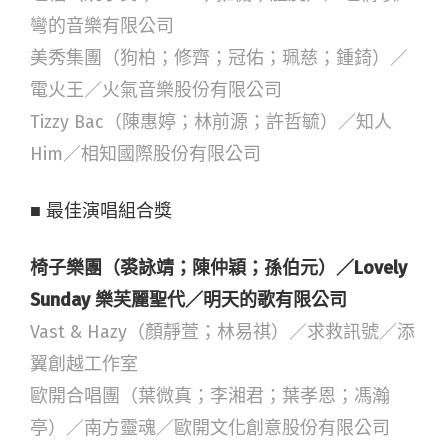
彎的音樂有限公司
美秀集團（狗柏；修齊；冠佑；珮慈；鍾錡）／
電火王／火氣音樂股份有限公司
Tizzy Bac（陳惠婷；林前源；許哲毓）／知人
Him／相知國際股份有限公司
■ 最佳演唱組合獎
椅子樂團（裘詠靖；陳仲穎；孫伯元）／Lovely
Sunday 樂芙麗聖代／明天的歌有限公司
Vast & Hazy（顏靜萱；林易祺）／求救訊號／添
翼創越工作室
歐開合唱團（葉微真；李湘君；葉孝恩；馮瀚
亭）／南方靈魂／歐開文化創意股份有限公司