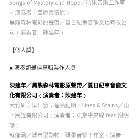
Songs of Mystery and Hope／碩果音樂工作室
﹙演奏者：亞歷普洛尼﹚
黑熊森林電影原聲帶／夏日紀事音像文化有限公
司﹙演奏者：陳建年﹚
【個人獎】
■ 演奏類最佳專輯製作人獎
陳建年／黑熊森林電影原聲帶／夏日紀事音像文
化有限公司﹙演奏者：陳建年﹚
大竹研；早川徹；福島紀明／Lines & Stains／山
下民謠有限公司﹙演奏者：東京中央線 feat.謝明
諺﹚
蘇郁涵／城市型動物／碩果音樂工作室﹙演奏