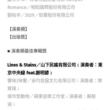
Romance／相知國際股份有限公司
劉柏辛／2029／街聲股份有限公司
【演奏類】
【出版獎】
■ 演奏類最佳專輯獎
Lines & Stains／山下民謠有限公司﹙演奏者：東
京中央線 feat.謝明諺﹚
響味|味響／安玓音服文化有限公司﹙演奏者：葉
賀璞﹚
城市型動物／碩果音樂工作室﹙演奏者：蘇郁
涵﹚