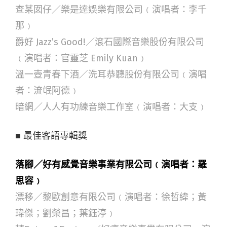
查某囡仔／樂是達娛樂有限公司﹙演唱者：李千
那﹚
爵好 Jazz’s Good!／滾石國際音樂股份有限公司
﹙演唱者：官靈芝 Emily Kuan﹚
溫一壺青春下酒／洗耳恭聽股份有限公司﹙演唱
者：流氓阿德﹚
暗網／人人有功練音樂工作室﹙演唱者：大支﹚
■ 最佳客語專輯獎
落腳／好有感覺音樂事業有限公司﹙演唱者：羅
思容﹚
漂移／黎歐創意有限公司﹙演唱者：徐哲緯；黃
瑋傑；劉榮昌；葉鈺渟﹚