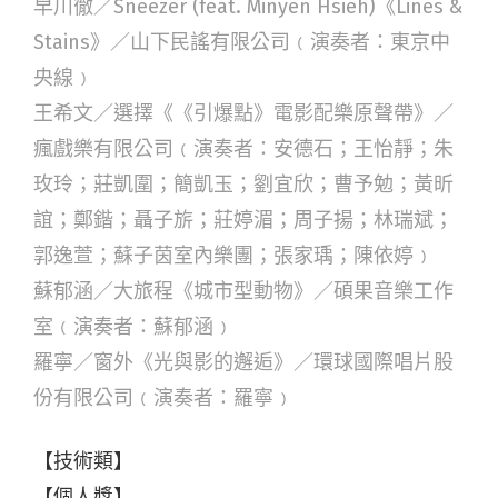
早川徹／Sneezer (feat. Minyen Hsieh)《Lines &
Stains》／山下民謠有限公司﹙演奏者：東京中
央線﹚
王希文／選擇《《引爆點》電影配樂原聲帶》／
瘋戲樂有限公司﹙演奏者：安德石；王怡靜；朱
玫玲；莊凱圍；簡凱玉；劉宜欣；曹予勉；黃昕
誼；鄭鍇；聶子旂；莊婷湄；周子揚；林瑞斌；
郭逸萱；蘇子茵室內樂團；張家瑀；陳依婷﹚
蘇郁涵／大旅程《城市型動物》／碩果音樂工作
室﹙演奏者：蘇郁涵﹚
羅寧／窗外《光與影的邂逅》／環球國際唱片股
份有限公司﹙演奏者：羅寧﹚
【技術類】
【個人獎】