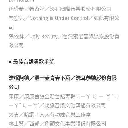
份有限公司
孫盛希／希遊記／滾石國際音樂股份有限公司
岑寧兒／Nothing is Under Control／如此有限公
司
蔡依林／Ugly Beauty／台灣索尼音樂娛樂股份有
限公司
■ 最佳台語男歌手獎
流氓阿德／溫一壺青春下酒／洗耳恭聽股份有限
公司
康康／康康首張全新台語專輯ㄐㄧㄚ ㄐ ㄧ ㄚ ˊㄐ
ㄧㄚˇ ㄐㄧㄚˋ／動脈音樂文化傳播有限公司
大支／暗網／人人有功練音樂工作室
廖士賢／西部／角頭文化事業股份有限公司