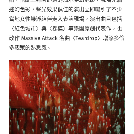
貼，搭配上轉瞬即逝的油水夢幻泡影，現場充滿
迷幻色彩，聲光效果俱佳的演出立即吸引了不少
當地女性樂迷結伴走入表演現場，演出曲目包括
〈紅色城市〉與〈裸模〉等樂團原創代表作，也
改作 Massive Attack 名曲〈Teardrop〉增添多倫
多觀眾的熟悉感。