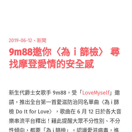
妮、閃靈等重量級演出單位；金曲得獎者
Yellow、椅子樂團、Le閱讀全文 "爛泥、斷電、演
出時序打亂 覺醒音樂十週年引批評"
2019-06-12・
新聞
9m88邀你〈為ｉ篩檢〉 尋
找摩登愛情的安全感
新生代爵士女歌手 9m88，受「
LoveMyself
」邀
請，推出全台第一首愛滋防治同名單曲〈為 i 篩
檢 Do It for Love〉，歌曲在 6 月 12 日於各大音
樂串流平台釋出！藉此提醒大眾不分性別、不分
性傾向，都要「為 i 篩檢」。認識愛滋病毒，進