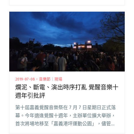
氣。 由八十八顆芭樂籽、皇后皮箱以及拾參共組
的「路遙知瑪莉」日前推出宣傳片，大陣閱讀全
文 "瑪莉歐 pk 星際寶貝 街聲搖滾嘉年華 明天開
始大亂鬥！"
2019-07-08・音樂節｜現場
爛泥、斷電、演出時序打亂 覺醒音樂十
週年引批評
第十屆嘉義覺醒音樂祭在 7 月 7 日星期日正式落
幕。今年適逢覺醒十週年，主辦單位擴大舉辦，
首次將場地移至「嘉義港坪運動公園」，儘管邀
請到草東沒有派對、土屋安娜、茄子蛋、陳珊