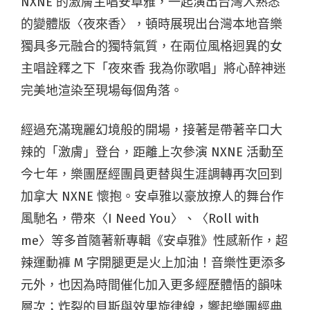
NXNE 的激膚主唱安卓雅，一起演出台灣人熟悉
的變體版〈夜來香〉，頓時展現出台灣本地音樂
獨具多元融合的獨特氣質，在兩位風格迥異的女
主唱詮釋之下「夜來香 我為你歌唱」將心醉神迷
完美地渲染至現場每個角落。
經過充滿瑰麗幻境般的開場，接著是帶著辛口大
辣的「激膚」登台，距離上次參演 NXNE 活動至
今七年，樂團歷經團員更替與生涯調轉再次回到
加拿大 NXNE 懷抱。安卓雅以豪放撩人的舞台作
風馳名，帶來〈I Need You〉、〈Roll with
me〉等多首隨著新專輯《安卓雅》性感新作，超
辣運動褲 M 字開腿更是火上加油！音樂性更添多
元外，也因為時間催化加入更多經歷體悟的韻味
層次；炸裂的貝斯與效果旋律線，響起樂團經典