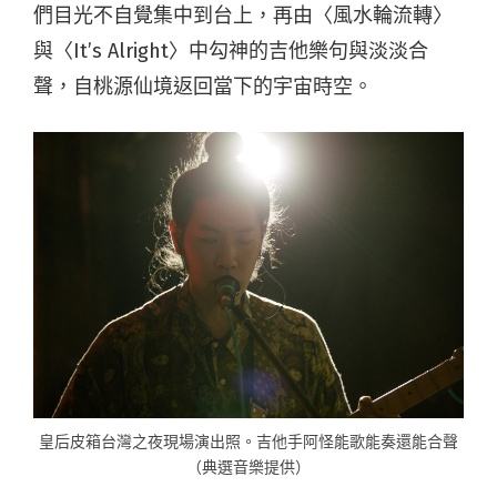
們目光不自覺集中到台上，再由〈風水輪流轉〉
與〈It’s Alright〉中勾神的吉他樂句與淡淡合
聲，自桃源仙境返回當下的宇宙時空。
皇后皮箱台灣之夜現場演出照。吉他手阿怪能歌能奏還能合聲
（典選音樂提供）