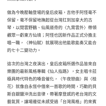
做為今晚壓軸登場的皇后皮箱，吉他手阿怪毫不
保留，毫不保留地撫起從台灣扛到加拿大的古
琴，以閒雲野鶴、仙風道骨的〈九霄雲外〉帶領
觀眾一虧東方仙境；阿怪也因新作品正式分擔主
唱一職，〈神仙賦〉就展現出他能歌能奏又能合
的七十二變功力。
這次的台灣之夜演出，皇后皮箱所選作品皆來自
樂團的最新風格專輯《仙人指路》，女主唱卡菈
極具時代特色的嗓音催化，〈午夜戀曲〉與〈桂
花〉就像自永恆中借來一首歌的時間，巧動的貝
斯自銀鹽沖洗出音律，帶著摩登感的老台灣的文
藝氣質，讓場邊從未感受過「台灣風格」的來賓