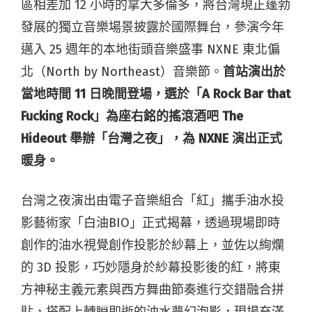
區相差加 12 小時的拿大多倫多，將台灣現正蓬勃
發展的獨立音樂場景披露於國際舞台，參演今年
邁入 25 週年的本地街頭音樂盛事 NXNE 東北偏
北（North by Northeast）音樂節。
首站演出於
當地時間 11 日晚間登場，選於「A Rock Bar that
Fucking Rock」為座右銘的搖滾酒吧 The
Hideout 舉辦「台灣之夜」，為 NXNE 演出正式
暖身。
台灣之夜演出由電子音樂組合「紅」攜手油水投
影藝術家「白油BIO」正式揭幕，透過現場即時
創作的油水視覺創作投影於紗幕上，並佐以絢爛
的 3D 投影，巧妙隱身於紗幕投影後的紅，將東
方神秘主義元素與西方舞曲節奏進行交錯融合拼