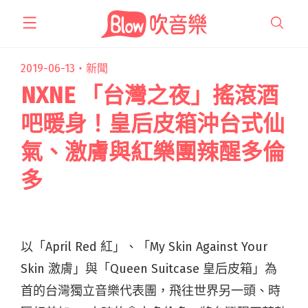
跳
至
主
要
2019-06-13・
新聞
內
NXNE 「台灣之夜」搖滾酒
容
吧暖身！皇后皮箱沖台式仙
氣、激膚與紅樂團辣醒多倫
多
以「April Red 紅」、「My Skin Against Your
Skin 激膚」與「Queen Suitcase 皇后皮箱」為
首的台灣獨立音樂代表團，飛往世界另一頭、時