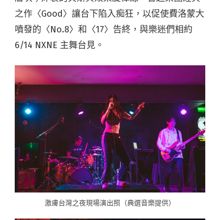
之作〈Good〉讓台下陷入痴狂，以促使費洛蒙大
噴發的〈No.8〉和〈17〉告終，與樂迷們相約
6/14 NXNE 主舞台見。
激膚台灣之夜現場演出照（典選音樂提供）