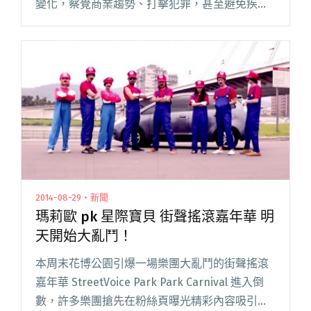
變化，察覺商業趨勢、打擊犯罪，甚至避免疾病
擴散。網路時事大數據分析網站「網路溫度計」
昨日（8/12）公布了一項新調查「網友嚴選十大
搖滾正妹排行榜」，前三名分閱讀全文 "大數據
分析 網友嚴選十大搖滾正妹出爐"
2014-08-29・新聞
瑪莉歐 pk 星際寶貝 街聲搖滾嘉年華 明
天開始大亂鬥！
本周末花博公園引爆一場樂團大亂鬥的街聲搖滾
嘉年華 StreetVoice Park Park Carnival 進入倒
數，許多樂團搶先在粉絲頁曝光精彩內容吸引人