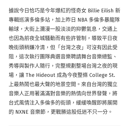
據說今日恰巧是今年爆紅的怪奇女 Billie Eilish 新
專輯巡演多倫多站，加上昨日 NBA 多倫多暴龍隊
輸球，大街上瀰漫一股淡淡的抑鬱氣息，交通上
也因為前夜全城騷動而有些許管制，導致平日夜
晚街頭稍嫌冷清，但「台灣之夜」可沒有因此受
阻，這次執行團隊典選音樂聘請舞台音樂總監、
秀導與製作人隨行，完整規劃整場台灣之夜的現
場，讓 The Hideout 成為今夜整條 College St.
上最熱鬧也最大聲的地景空間。來自台灣的獨立
音樂人正用著滿滿對音樂的熱情向世界發聲，將
台式風情注入多倫多的街頭，緩緩喚醒即將展開
的 NXNE 音樂節，更戰勝這股低迷不只一分。