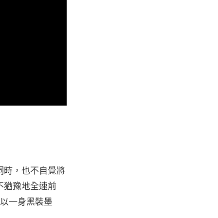
詞時，也不自覺將
不猶豫地全速前
也以一身黑裝墨