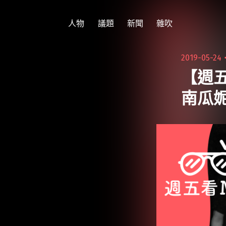
跳
至
人物
議題
新聞
雜吹
主
要
2019-05-24
內
【週
容
南瓜