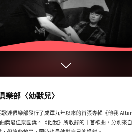
俱樂部〈幼獸兒〉
歌迷俱樂部發行了成軍九年以來的首張專輯《他我 Alter 
屆金曲獎最佳樂團獎。《他我》所收錄的十首歌曲，分別來