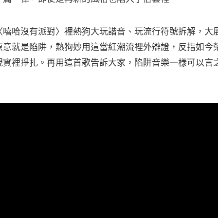
〈嘻哈沒有派對〉裡熱狗大玩諧音、玩流行符號拆解，大
文原意就是陷阱，熱狗妙用這當紅潮流裡外辯證，反指如今
現實裡掙扎。再用這首歌告訴大家，陷阱音樂一樣可以言
。