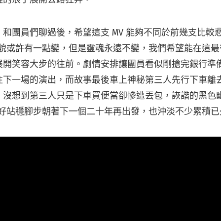
和團員們聊過後，希望這支 MV 能夠不同於前幾支比較
ac 的樣貌或許有一點變，但是靈魂永遠不變，我們希望能在這
展開笑容大步的往前。劇情安排讓團員看似剛搶完銀行準
往下一場的演出，而故事最後車上神秘第三人先行下車離
，沒想到第三人只是下車買便當卻慘遭丟包，詼諧的黑色
c 已準備好站穩腳步朝著下一個二十年再出發，也沖淡不少累積