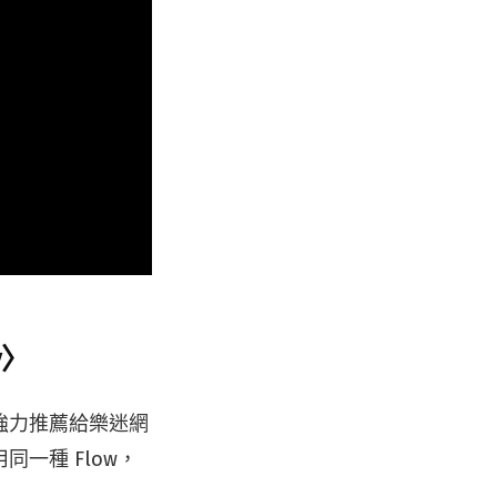
y〉
強力推薦給樂迷網
一種 Flow，