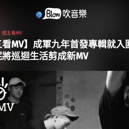
・
週五看MV
五看MV】成軍九年首發專輯就入
妮將巡迴生活剪成新MV