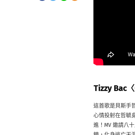
Tizzy B
這首歌是貝斯手
心情投射在哲毓
進！MV 邀請
鏡，化身逃亡天