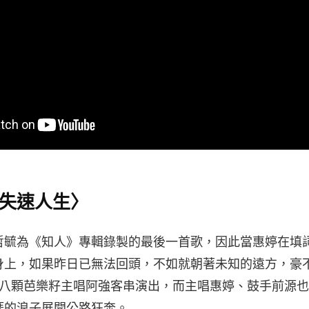
ac〈失速人生〉
哲毓為《知人》專輯錄製的最後一首歌，因此當惠婷在填
身上，如果昨日已無法回頭，不如就朝著未知的遠方，豪
八十八顆芭樂籽主唱阿強客串演出，而主唱惠婷、鼓手前源
涯的浪子展開公路狂奔。