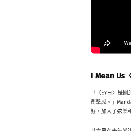
I Mean Us
「〈EYヨ〉是
衝擊感。」Mand
好，加入了弦樂