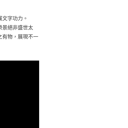
展文字功力。
榮景絕非盛世太
之有物，展現不一