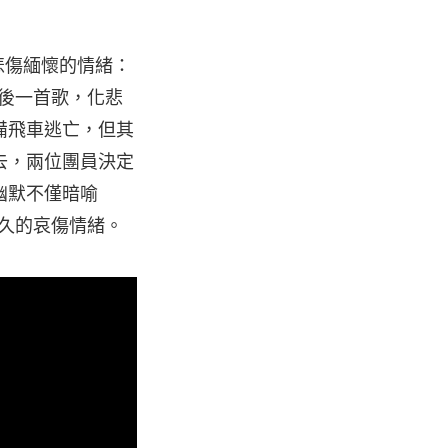
悲傷緬懷的情緒：
最後一首歌，化悲
備飛車逃亡，但其
去，兩位團員決定
幽默不僅暗喻
已久的哀傷情緒。