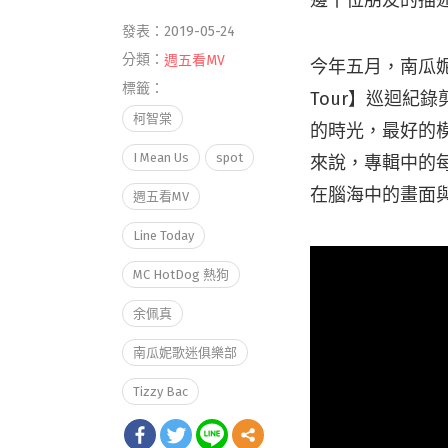
邊十位朋友的描
發表：2019-05-24
分類：
週五看MV
今年五月，南瓜妮將
標籤：
Tour】巡迴紀
柯智棠
的時光，最好的
I Mean Us
spot
來說，專輯中的
在腦海中的畫面
週五看MV
Line Today
MC HotDog 熱狗
余佩真
南瓜妮歌迷俱樂部
Tizzy Bac