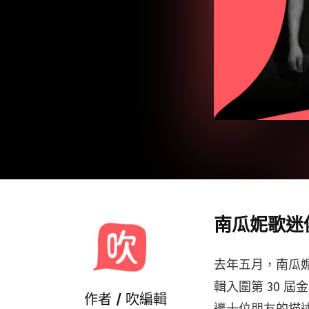
南瓜妮歌迷
去年五月，南瓜妮
輯入圍第 30 
作者 /
吹編輯