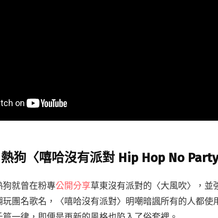
g 熱狗〈嘻哈沒有派對 Hip Hop No Part
熱狗就曾在粉專
公開分享
草東沒有派對的〈大風吹〉，並
玩團名歌名，〈嘻哈沒有派對〉明嘲暗諷所有的人都使用同
千篇一律，即便是再新的風格也陷入了俗套裡。