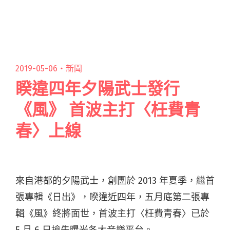
主、金春秋、金健在和崔熊熙組成，2013 年閱讀
全文 "韓國最領先的獨立之聲、主唱為BTS RM寫
歌——Silica Gel十月來台舉辦首次台灣專場！"
2019-05-06・
新聞
睽違四年夕陽武士發行
《風》 首波主打〈枉費青
春〉上線
來自港都的夕陽武士，創團於 2013 年夏季，繼首
張專輯《日出》，睽違近四年，五月底第二張專
輯《風》終將面世，首波主打〈枉費青春〉已於