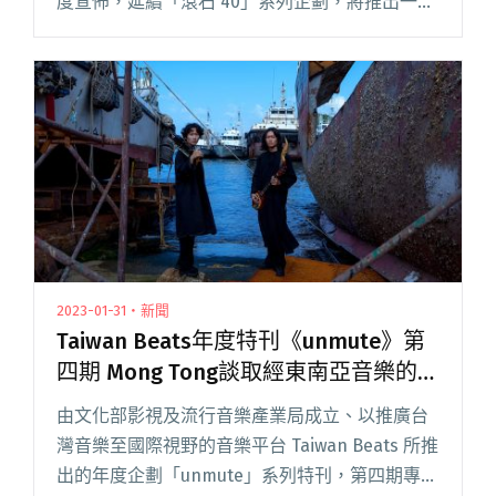
度宣佈，延續「滾石 40」系列企劃，將推出一檔
真人實境音樂節目——「滾石摘星號」，由滾石
家族的巨星偶像們，親自到台灣的各個角落發掘
音樂人才，除呈現閱讀全文 "滾石撞樂隊之後，
「滾石40」將推出一檔真人實境音樂節目「滾石
摘星號」"
2023-01-31・新聞
Taiwan Beats年度特刊《unmute》第
四期 Mong Tong談取經東南亞音樂的新
作《Indies 印》
由文化部影視及流行音樂產業局成立、以推廣台
灣音樂至國際視野的音樂平台 Taiwan Beats 所推
出的年度企劃「unmute」系列特刊，第四期專訪