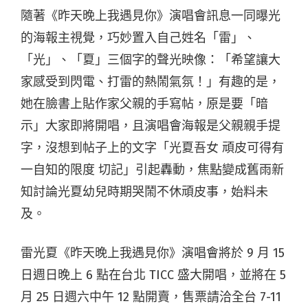
隨著《昨天晚上我遇見你》演唱會訊息一同曝光
的海報主視覺，巧妙置入自己姓名「雷」、
「光」、「夏」三個字的聲光映像：「希望讓大
家感受到閃電、打雷的熱鬧氣氛！」有趣的是，
她在臉書上貼作家父親的手寫帖，原是要「暗
示」大家即將開唱，且演唱會海報是父親親手提
字，沒想到帖子上的文字「光夏吾女 頑皮可得有
一自知的限度 切記」引起轟動，焦點變成舊雨新
知討論光夏幼兒時期哭鬧不休頑皮事，始料未
及。
雷光夏《昨天晚上我遇見你》演唱會將於 9 月 15
日週日晚上 6 點在台北 TICC 盛大開唱，並將在 5
月 25 日週六中午 12 點開賣，售票請洽全台 7-11