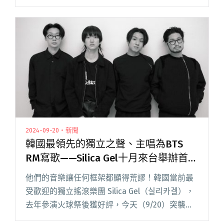
Mong Tong 這對彰化兄弟檔，看他們如何將神秘
的因緣，轉化為慎密的音源並直面全世界。閱讀
全文 "Taiwan Beats年度特刊《unmute》第四期
Mong Tong談取經東南亞音樂的新作《Indies
印》"
2024-09-20・新聞
韓國最領先的獨立之聲、主唱為BTS
RM寫歌——Silica Gel十月來台舉辦首次
台灣專場！
他們的音樂讓任何框架都顯得荒謬！韓國當前最
受歡迎的獨立搖滾樂團 Silica Gel（실리카겔），
去年參演火球祭後獲好評，今天（9/20）突襲宣
布將在 10 月 25 日首次舉辦台灣專場！ 由金韓