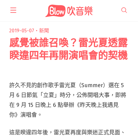
跳
至
主
要
2019-05-07・
新聞
內
感覺被誰召喚？雷光夏透露
容
睽違四年再開演唱會的契機
許久不見的創作歌手雷光夏（Summer）選在 5
月 6 日節氣「立夏」時分，公佈開唱大事，即將
在 9 月 15 日晚上 6 點舉辦《昨天晚上我遇見
你》演唱會。
這是睽違四年後，雷光夏再度與樂迷正式見面、