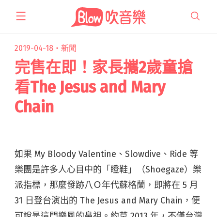
跳
至
主
要
2019-04-18・
新聞
內
完售在即！家長攜2歲童搶
容
看The Jesus and Mary
Chain
如果 My Bloody Valentine、Slowdive、Ride 等
樂團是許多人心目中的「瞪鞋」（Shoegaze）樂
派指標，那麼發跡八Ｏ年代蘇格蘭，即將在 5 月
31 日登台演出的 The Jesus and Mary Chain，便
可說是這門樂風的鼻祖。約莫 2013 年，不僅台灣