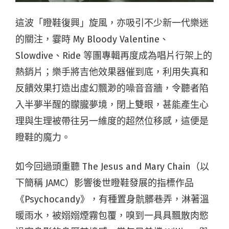
這波「瞪鞋復興」旋風，亦吸引不少新一代樂迷
的關注，霎時 My Bloody Valentine、
Slowdive、Ride 等團專輯再度成為唱片行架上的
熱銷片；樂手將吉他效果器催到底，利用失真和
反饋效果打造出虛幻飄渺的噪音音牆，令聽者陷
入半夢半醒的朦朧夢境，閉上雙眼，甚能產生心
理與生理被帶往另一維度的超然位移感，這便是
瞪鞋的魔力。
如今回過頭重聽 The Jesus and Mary Chain（以
下簡稱 JAMC）影響後世瞪鞋發展的指標作品
《Psychocandy》，有種置身骯髒巷弄，淋著溫
暖雨水，被嫋嫋煙霧包覆，嗅到一具具飄散肉慾