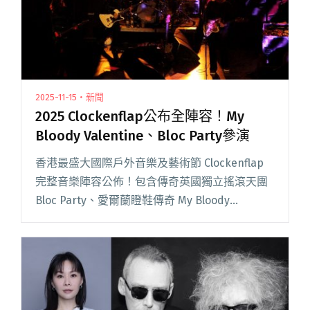
2025-11-15・新聞
2025 Clockenflap公布全陣容！My
Bloody Valentine、Bloc Party參演
香港最盛大國際戶外音樂及藝術節 Clockenflap
完整音樂陣容公佈！包含傳奇英國獨立搖滾天團
Bloc Party、愛爾蘭瞪鞋傳奇 My Bloody
Valentine。不容錯過的香港首演還有 J-pop 界兩
位最炙手可熱的超新星日閱讀全文 "2025
Clockenflap公布全陣容！My Bloody Valentine、
Bloc Party參演"