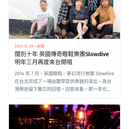
2023-12-29・新聞
闊別十年 英國傳奇瞪鞋樂團Slowdive
明年三月再度來台開唱
2014 年 7 月，英國瞪鞋／夢幻流行樂團 Slowdive
在台北完成了一場由聽眾提供樂器的演出，為台
灣樂迷留下難忘的回憶。回首來看，那一年也是
Slowdive 的傳奇躍上檯面的開端，就在台北演出
不到兩個月前，西班牙 Primaver閱讀全文 "闊別
十年 英國傳奇瞪鞋樂團Slowdive明年三月再度來
台開唱"