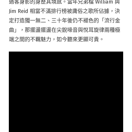
過客身影的身歷其境感。當年兄弟檔 William 與
Jim Reid 相當不滿排行榜被庸俗之歌所佔據，決
定打造獨一無二、三十年後仍不褪色的「流行金
曲」，那擺盪擺盪在尖銳噪音與悅耳旋律兩種極
端之間的不羈魅力，如今聽來更顯可貴。