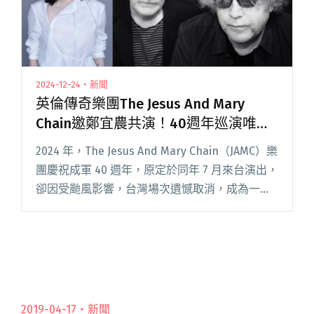
2024-12-24・新聞
英倫傳奇樂團The Jesus And Mary
Chain邀鄭宜農共演！40週年巡演唯一
亞洲場明年1/8獻台灣
2024 年，The Jesus And Mary Chain（JAMC）樂
團慶祝成軍 40 週年，原定於同年 7 月來台演出，
卻因受颱風影響，台灣場次遺憾取消，成為一段
未竟的音樂記憶。雖然未能如期與樂迷們相見，
JAMC 將這份承諾記在心上閱讀全文 "英倫傳奇樂
團The Jesus And Mary Chain邀鄭宜農共演！40
週年巡演唯一亞洲場明年1/8獻台灣"
2019-04-17・
新聞